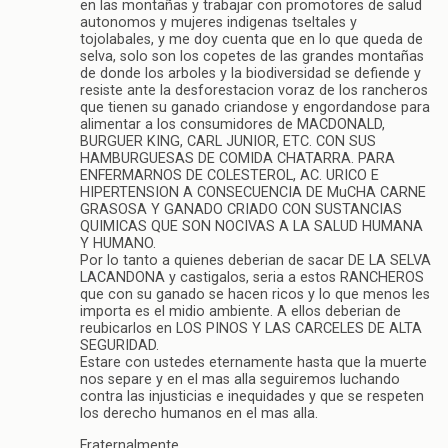
en las montañas y trabajar con promotores de salud
autonomos y mujeres indigenas tseltales y
tojolabales, y me doy cuenta que en lo que queda de
selva, solo son los copetes de las grandes montañas
de donde los arboles y la biodiversidad se defiende y
resiste ante la desforestacion voraz de los rancheros
que tienen su ganado criandose y engordandose para
alimentar a los consumidores de MACDONALD,
BURGUER KING, CARL JUNIOR, ETC. CON SUS
HAMBURGUESAS DE COMIDA CHATARRA. PARA
ENFERMARNOS DE COLESTEROL, AC. URICO E
HIPERTENSION A CONSECUENCIA DE MuCHA CARNE
GRASOSA Y GANADO CRIADO CON SUSTANCIAS
QUIMICAS QUE SON NOCIVAS A LA SALUD HUMANA
Y HUMANO.
Por lo tanto a quienes deberian de sacar DE LA SELVA
LACANDONA y castigalos, seria a estos RANCHEROS
que con su ganado se hacen ricos y lo que menos les
importa es el midio ambiente. A ellos deberian de
reubicarlos en LOS PINOS Y LAS CARCELES DE ALTA
SEGURIDAD.
Estare con ustedes eternamente hasta que la muerte
nos separe y en el mas alla seguiremos luchando
contra las injusticias e inequidades y que se respeten
los derecho humanos en el mas alla.
Fraternalmente