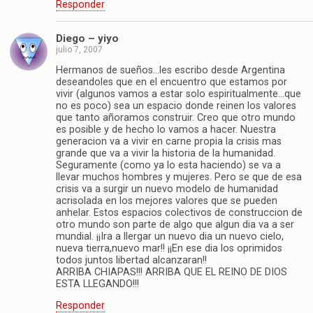
Responder
Diego – yiyo
julio 7, 2007
Hermanos de sueños…les escribo desde Argentina
deseandoles que en el encuentro que estamos por
vivir (algunos vamos a estar solo espiritualmente…que
no es poco) sea un espacio donde reinen los valores
que tanto añoramos construir. Creo que otro mundo
es posible y de hecho lo vamos a hacer. Nuestra
generacion va a vivir en carne propia la crisis mas
grande que va a vivir la historia de la humanidad.
Seguramente (como ya lo esta haciendo) se va a
llevar muchos hombres y mujeres. Pero se que de esa
crisis va a surgir un nuevo modelo de humanidad
acrisolada en los mejores valores que se pueden
anhelar. Estos espacios colectivos de construccion de
otro mundo son parte de algo que algun dia va a ser
mundial. ¡¡Ira a llergar un nuevo dia un nuevo cielo,
nueva tierra,nuevo mar!! ¡¡En ese dia los oprimidos
todos juntos libertad alcanzaran!!
ARRIBA CHIAPAS!!! ARRIBA QUE EL REINO DE DIOS
ESTA LLEGANDO!!!
Responder