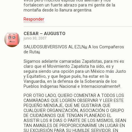
vivos pero muchos espitus nos alientan y nos
fortalecen un fuerte abrazo para mi gente de la
montaña desde lo llanura argentina.
Responder
CESAR – AUGUSTO
junio 30, 2007
SALUDOSUBVERSIVOS AL EZLN¡¡¡ A los Compañeros
de Ruta¡¡
Sigamos adelante camaradas Zapatistas, para mi es
claro que el Movimiento Zapatista ha sido, es y
seguira siendo una opción para un México más Justo
y Equitativo, y que llegue pués, ha estar en la
Vanguardia, en la defensa de la Soberanía de los
Pueblos Indigenas Nacional e Internacionalmente!!.
POR OTRO LADO, QUIERO COMENTAR A TODOS LOS
CAMARADAS QUE LOGREN OBSERVAR Y LEER ESTE
PEQUEÑO MENSAJE, QUE ME GUSTARIA QUE
CUALQUIER ORGANIZACIÓN, ASOCIACIÓN O GRUPO
DE CIUDADANOS QUE TENGAN PLANEADO EL
ASISTIR LOS 8 DIAS O PARTE DE LOS MISMOS, SEAN
TAN AMABLES DE PROPORCIONARME UN LUGAR EN
SU EXCURSIÓN PARA SU HUMILDE SERVIDOR. EN