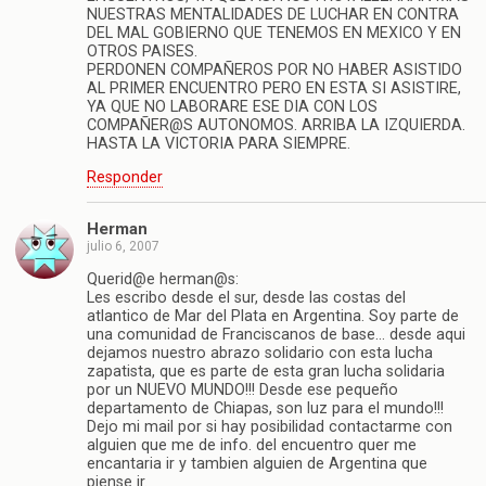
NUESTRAS MENTALIDADES DE LUCHAR EN CONTRA
DEL MAL GOBIERNO QUE TENEMOS EN MEXICO Y EN
OTROS PAISES.
PERDONEN COMPAÑEROS POR NO HABER ASISTIDO
AL PRIMER ENCUENTRO PERO EN ESTA SI ASISTIRE,
YA QUE NO LABORARE ESE DIA CON LOS
COMPAÑER@S AUTONOMOS. ARRIBA LA IZQUIERDA.
HASTA LA VICTORIA PARA SIEMPRE.
Responder
Herman
julio 6, 2007
Querid@e herman@s:
Les escribo desde el sur, desde las costas del
atlantico de Mar del Plata en Argentina. Soy parte de
una comunidad de Franciscanos de base… desde aqui
dejamos nuestro abrazo solidario con esta lucha
zapatista, que es parte de esta gran lucha solidaria
por un NUEVO MUNDO!!! Desde ese pequeño
departamento de Chiapas, son luz para el mundo!!!
Dejo mi mail por si hay posibilidad contactarme con
alguien que me de info. del encuentro quer me
encantaria ir y tambien alguien de Argentina que
piense ir.