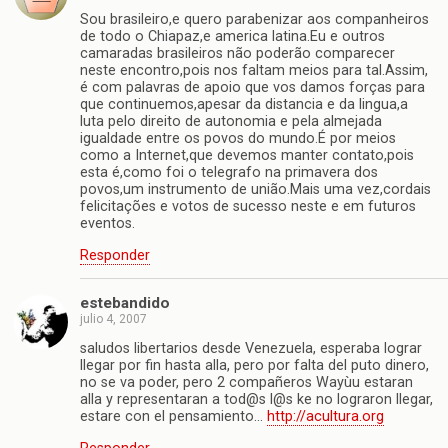
Sou brasileiro,e quero parabenizar aos companheiros
de todo o Chiapaz,e america latina.Eu e outros
camaradas brasileiros não poderão comparecer
neste encontro,pois nos faltam meios para tal.Assim,
é com palavras de apoio que vos damos forças para
que continuemos,apesar da distancia e da lingua,a
luta pelo direito de autonomia e pela almejada
igualdade entre os povos do mundo.É por meios
como a Internet,que devemos manter contato,pois
esta é,como foi o telegrafo na primavera dos
povos,um instrumento de união.Mais uma vez,cordais
felicitações e votos de sucesso neste e em futuros
eventos.
Responder
estebandido
julio 4, 2007
saludos libertarios desde Venezuela, esperaba lograr
llegar por fin hasta alla, pero por falta del puto dinero,
no se va poder, pero 2 compañeros Wayùu estaran
alla y representaran a tod@s l@s ke no lograron llegar,
estare con el pensamiento…
http://acultura.org