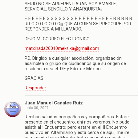
SERIO NO SE ARREPENTIARAN SOY AMABLE,
SERVICIAL, SENCILLO Y ANARQUISTA¡¡
E E E E E E S S S S S S S P P P P P E E E E E R R R R R
RR O O O O O O O¡¡¡ QUE ALGUIEN SE PREOCUPE POR
RESPONDER A MI LLAMADO.
DEJO MI CORREO ELECTRONICO:
matxinada26010meksika@gmail.com
P.D. Dirigido a cualquier asociación, organización,
asamblea o grupo de ciudadanos que su origen de
residencia sea el: D.F y Edo. de México.
GRACIAS
Responder
Juan Manuel Canales Ruiz
junio 30, 2007
Reciban saludos compañeros y compañeras. Estare
presente en el encuentro, ahi nos veremos. No pude
asistir al I Encuentro; pero estare en el II Encuentro
pues vivo en Altamirano y esta cerca de aqui, me ire
caminando hacia Morelia. Este encuentro nos dara