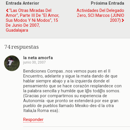
Entrada Anterior
Próxima Entrada
"Las Otras Miradas Del
Actividades Del Delegado
Amor", Parte III De "El Amor,
Zero, SCI Marcos (JUNIO
Sus Modos Y Ni Modos", 15
2007)
De Junio De 2007,
Guadalajara
74 respuestas
la neta amorfa
junio 30, 2007
Bendiciones Compas…nos vemos pues en el II
Encuentro, adelante y sigue la mata dando de que
hablar siempre abajo y a la izquierda donde el
pensamiento que se hace corazón resplandece con
la palabra sencilla y humilde que l@s tod@s somos.
(Gracias por compartirnos su experiencia de
Autonomía -que pronto se extenderá por ese gran
pueblo de pueblos llamado Mexiko-des-d la otra
Italia,la Roma esa).:
Responder