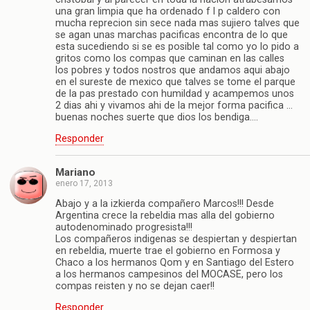
una gran limpia que ha ordenado f l p caldero con
mucha reprecion sin sece nada mas sujiero talves que
se agan unas marchas pacificas encontra de lo que
esta sucediendo si se es posible tal como yo lo pido a
gritos como los compas que caminan en las calles
los pobres y todos nostros que andamos aqui abajo
en el sureste de mexico que talves se tome el parque
de la pas prestado con humildad y acampemos unos
2 dias ahi y vivamos ahi de la mejor forma pacifica …
buenas noches suerte que dios los bendiga….
Responder
Mariano
enero 17, 2013
Abajo y a la izkierda compañero Marcos!!! Desde
Argentina crece la rebeldia mas alla del gobierno
autodenominado progresista!!!
Los compañeros indigenas se despiertan y despiertan
en rebeldia, muerte trae el gobierno en Formosa y
Chaco a los hermanos Qom y en Santiago del Estero
a los hermanos campesinos del MOCASE, pero los
compas reisten y no se dejan caer!!
Responder