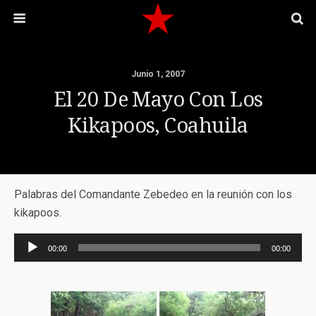
Junio 1, 2007
El 20 De Mayo Con Los
Kikapoos, Coahuila
Palabras del Comandante Zebedeo en la reunión con los
kikapoos.
Reproductor
00:00
00:00
de
audio