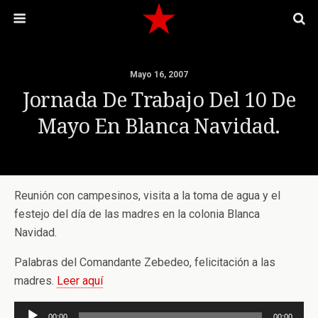
Mayo 16, 2007
Jornada De Trabajo Del 10 De
Mayo En Blanca Navidad.
Reunión con campesinos, visita a la toma de agua y el
festejo del día de las madres en la colonia Blanca
Navidad.
Palabras del Comandante Zebedeo, felicitación a las
madres.
Leer aquí
Reproductor
00:00
00:00