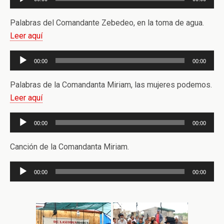
de
audio
Palabras del Comandante Zebedeo, en la toma de agua.
Leer aquí
Reproductor
00:00
00:00
de
audio
Palabras de la Comandanta Miriam, las mujeres podemos.
Leer aquí
Reproductor
00:00
00:00
de
audio
Canción de la Comandanta Miriam.
Reproductor
00:00
00:00
de
audio