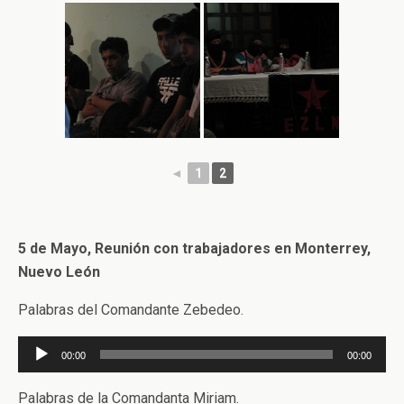
◄
1
2
5 de Mayo, Reunión con trabajadores en Monterrey,
Nuevo León
Palabras del Comandante Zebedeo.
Reproductor
00:00
00:00
de
audio
Palabras de la Comandanta Miriam.