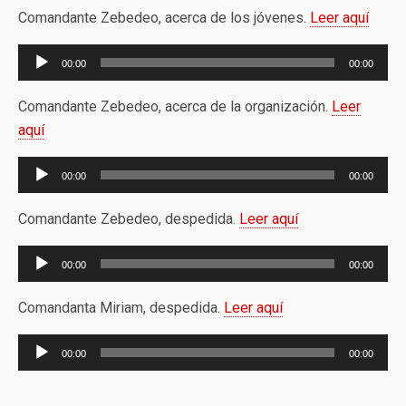
audio
Comandante Zebedeo, acerca de los jóvenes.
Leer aquí
Reproductor
00:00
00:00
de
audio
Comandante Zebedeo, acerca de la organización.
Leer
aquí
Reproductor
00:00
00:00
de
audio
Comandante Zebedeo, despedida.
Leer aquí
Reproductor
00:00
00:00
de
audio
Comandanta Miriam, despedida.
Leer aquí
Reproductor
00:00
00:00
de
audio