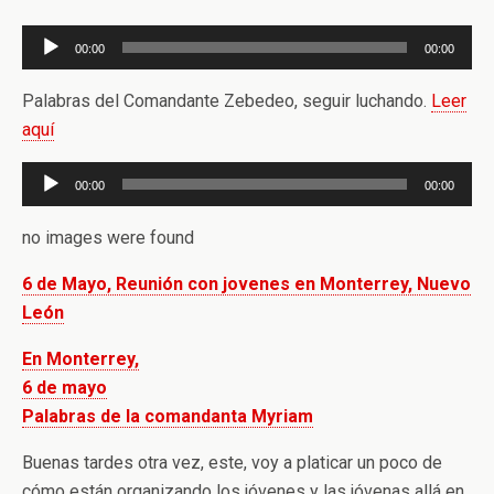
Reproductor
00:00
00:00
de
audio
Palabras del Comandante Zebedeo, seguir luchando.
Leer
aquí
Reproductor
00:00
00:00
de
audio
no images were found
6 de Mayo, Reunión con jovenes en Monterrey, Nuevo
León
En Monterrey,
6 de mayo
Palabras de la comandanta Myriam
Buenas tardes otra vez, este, voy a platicar un poco de
cómo están organizando los jóvenes y las jóvenas allá en