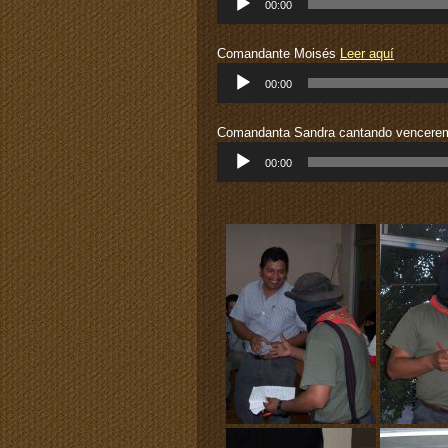
00:00
de
audio
Comandante Moisés
Leer aquí
Reproductor
00:00
de
audio
Comandanta Sandra cantando vencere
Reproductor
00:00
de
audio