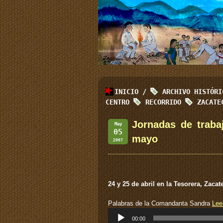
INICIO
/
ARCHIVO HISTÓR
CENTRO
RECORRIDO
ZACATE
Jornadas de traba
May
05
mayo
2007
24 y 25 de abril en la Tesorera, Zacat
Palabras de la Comandanta Sandra
Lee
Reproductor
00:00
de