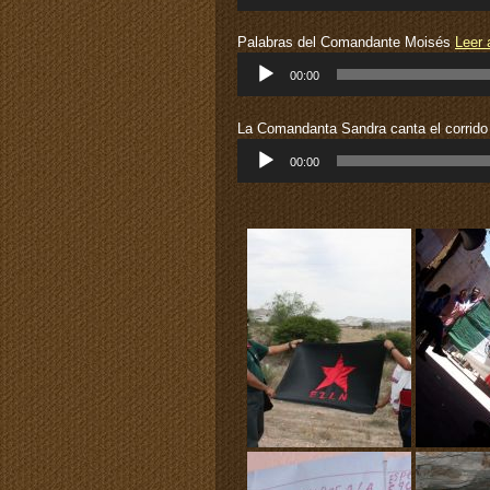
audio
Palabras del Comandante Moisés
Leer 
Reproductor
00:00
de
audio
La Comandanta Sandra canta el corrid
Reproductor
00:00
de
audio