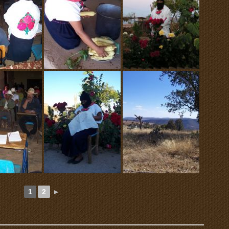
1
2
►