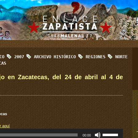
ICO
2007
ARCHIVO HISTÓRICO
REGIONES
NORTE
CAS
jo en Zacatecas, del 24 de abril al 4 de
ecas
r aquí
Utiliza
00:00
las