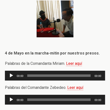
4 de Mayo en la marcha-mitin por nuestros presos.
Palabras de la Comandanta Miriam.
Leer aquí
Reproductor
00:00
00:00
de
audio
Palabras del Comandante Zebedeo.
Leer aquí
Reproductor
00:00
00:00
de