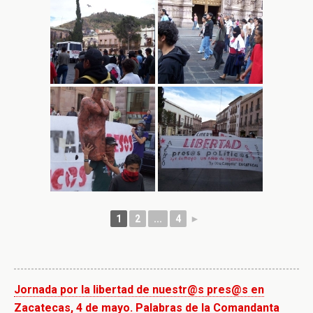
1
2
...
4
►
Jornada por la libertad de nuestr@s pres@s en
Zacatecas, 4 de mayo. Palabras de la Comandanta