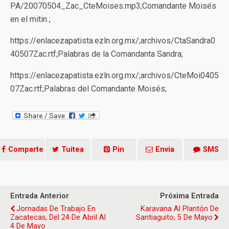
PA/20070504_Zac_CteMoises.mp3;Comandante Moisés
en el mitin ;
https://enlacezapatista.ezln.org.mx/;archivos/CtaSandra0
40507Zac.rtf;Palabras de la Comandanta Sandra;
https://enlacezapatista.ezln.org.mx/;archivos/CteMoi0405
07Zac.rtf;Palabras del Comandante Moisés;
Comparte
Tuitea
Pin
Envía
SMS
Entrada Anterior
Próxima Entrada
Jornadas De Trabajo En
Karavana Al Plantón De
Zacatecas, Del 24 De Abril Al
Santiaguito, 5 De Mayo
4 De Mayo