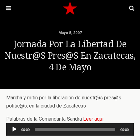
Mayo 5, 2007
Jornada Por La Libertad De
Nuestr@s Pres@s En Zacatecas,
4 De Mayo
Marcha y mitin por la liberación de nuestr@s pres@s
politic@s, en la ciudad de Zacatecas
Palabras de la Comandanta Sandra
Leer aquí
Reproductor
00:00
00:00
de