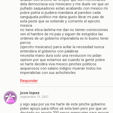
dela democracia soy mexicano y me duele ver que un
puñado saqueadores estan acabando con mexico mi
pobre patria si pudiera mandaria al paredon cada
sanguijuela politico me daria gusto librar mi pais de
esta peste que se extiende y comento el ejercito
mexica
no tiene etica lastima me dan no tienen convicciones
ven el hambre de mi pais y siguen de estupidos las
ordenes de un gobierno imperialista es lo bueno tener
perros
(ejercito mexicano) parra acllar la necesidad nunca
entendera el gobierno con palabras
necesita mano dura solo una revolucion no pidan
opinion por que estamos asi cuando la gente pobre
se harte decidira viva mexico pinches politicos
asquerosos con salario indigno mueran todos los
imperialistas con sus achichincles
Responder
jose lopez
septiembre 19, 2007
y sigo aqui por ya me harte de este pinche gobierno
piden apoyo para niños ok esta bien pero por que un
diputado no aporta 200 pesos mensuales para apoyar