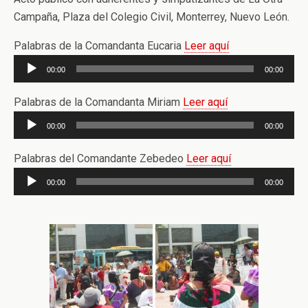
Campaña, Plaza del Colegio Civil, Monterrey, Nuevo León.
Palabras de la Comandanta Eucaria
Leer aquí
Reproductor
00:00
00:00
de
audio
Palabras de la Comandanta Miriam
Leer aquí
Reproductor
00:00
00:00
de
audio
Palabras del Comandante Zebedeo
Leer aquí
Reproductor
00:00
00:00
de
audio