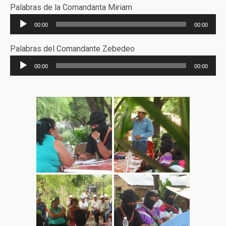
audio
Palabras de la Comandanta Miriam
Reproductor
00:00
00:00
de
audio
Palabras del Comandante Zebedeo
Reproductor
00:00
00:00
de
audio