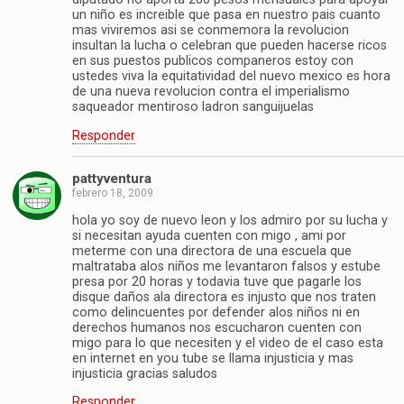
un niño es increible que pasa en nuestro pais cuanto
mas viviremos asi se conmemora la revolucion
insultan la lucha o celebran que pueden hacerse ricos
en sus puestos publicos companeros estoy con
ustedes viva la equitatividad del nuevo mexico es hora
de una nueva revolucion contra el imperialismo
saqueador mentiroso ladron sanguijuelas
Responder
pattyventura
febrero 18, 2009
hola yo soy de nuevo leon y los admiro por su lucha y
si necesitan ayuda cuenten con migo , ami por
meterme con una directora de una escuela que
maltrataba alos niños me levantaron falsos y estube
presa por 20 horas y todavia tuve que pagarle los
disque daños ala directora es injusto que nos traten
como delincuentes por defender alos niños ni en
derechos humanos nos escucharon cuenten con
migo para lo que necesiten y el video de el caso esta
en internet en you tube se llama injusticia y mas
injusticia gracias saludos
Responder