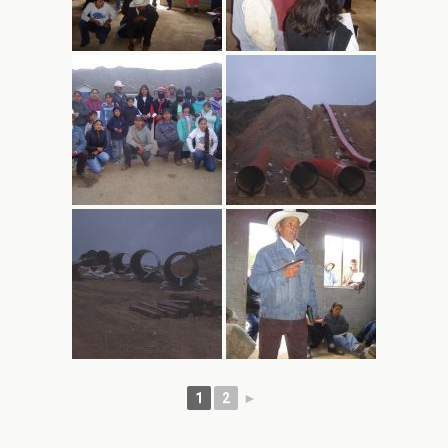
1
2
►