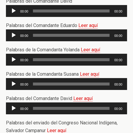
Palabras del Comandante David
Reproductor
00:00
00:00
de
audio
Palabras del Comandante Eduardo
Leer aquí
Reproductor
00:00
00:00
de
audio
Palabras de la Comandanta Yolanda
Leer aquí
Reproductor
00:00
00:00
de
audio
Palabras de la Comandanta Susana
Leer aquí
Reproductor
00:00
00:00
de
audio
Palabras del Comandante David
Leer aquí
Reproductor
00:00
00:00
de
audio
Palabras del enviado del Congreso Nacional Indígena,
Salvador Campanur
Leer aquí