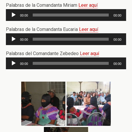
audio
Palabras de la Comandanta Miriam
Leer aquí
Reproductor
00:00
00:00
de
audio
Palabras de la Comandanta Eucaria
Leer aquí
Reproductor
00:00
00:00
de
audio
Palabras del Comandante Zebedeo
Leer aquí
Reproductor
00:00
00:00
de
audio