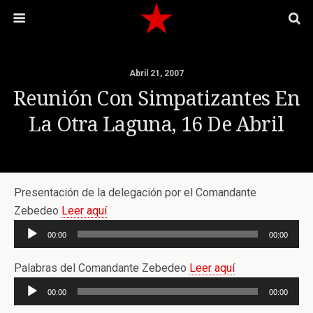
Abril 21, 2007
Reunión Con Simpatizantes En
La Otra Laguna, 16 De Abril
Presentación de la delegación por el Comandante
Zebedeo
Leer aquí
Reproductor
00:00
00:00
de
audio
Palabras del Comandante Zebedeo
Leer aquí
Reproductor
00:00
00:00
de