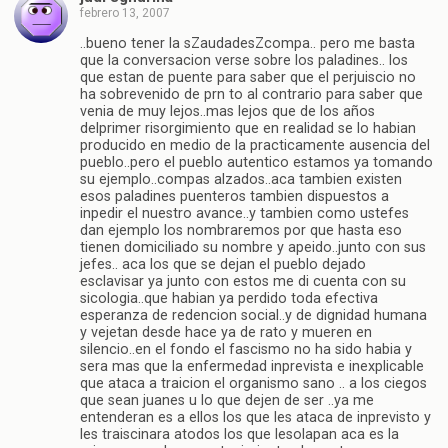
febrero 13, 2007
..bueno tener la sZaudadesZcompa.. pero me basta
que la conversacion verse sobre los paladines.. los
que estan de puente para saber que el perjuiscio no
ha sobrevenido de prn to al contrario para saber que
venia de muy lejos..mas lejos que de los años
delprimer risorgimiento que en realidad se lo habian
producido en medio de la practicamente ausencia del
pueblo..pero el pueblo autentico estamos ya tomando
su ejemplo..compas alzados..aca tambien existen
esos paladines puenteros tambien dispuestos a
inpedir el nuestro avance..y tambien como ustefes
dan ejemplo los nombraremos por que hasta eso
tienen domiciliado su nombre y apeido..junto con sus
jefes.. aca los que se dejan el pueblo dejado
esclavisar ya junto con estos me di cuenta con su
sicologia..que habian ya perdido toda efectiva
esperanza de redencion social..y de dignidad humana
y vejetan desde hace ya de rato y mueren en
silencio..en el fondo el fascismo no ha sido habia y
sera mas que la enfermedad inprevista e inexplicable
que ataca a traicion el organismo sano .. a los ciegos
que sean juanes u lo que dejen de ser ..ya me
entenderan es a ellos los que les ataca de inprevisto y
les traiscinara atodos los que lesolapan aca es la