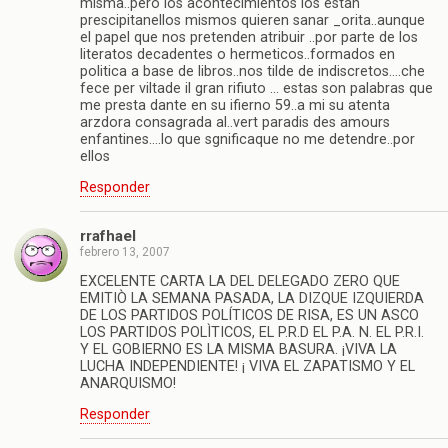
misma..pero los acontecimientos los estan
prescipitanellos mismos quieren sanar _orita..aunque
el papel que nos pretenden atribuir ..por parte de los
literatos decadentes o hermeticos..formados en
politica a base de libros..nos tilde de indiscretos….che
fece per viltade il gran rifiuto … estas son palabras que
me presta dante en su ifierno 59..a mi su atenta
arzdora consagrada al..vert paradis des amours
enfantines….lo que sgnificaque no me detendre..por
ellos
Responder
rrafhael
febrero 13, 2007
EXCELENTE CARTA LA DEL DELEGADO ZERO QUE
EMITIÒ LA SEMANA PASADA, LA DIZQUE IZQUIERDA
DE LOS PARTIDOS POLÍTICOS DE RISA, ES UN ASCO
LOS PARTIDOS POLÌTICOS, EL P.R.D EL P.A. N. EL P.R.I.
Y EL GOBIERNO ES LA MISMA BASURA. ¡VIVA LA
LUCHA INDEPENDIENTE! ¡ VIVA EL ZAPATISMO Y EL
ANARQUISMO!
Responder