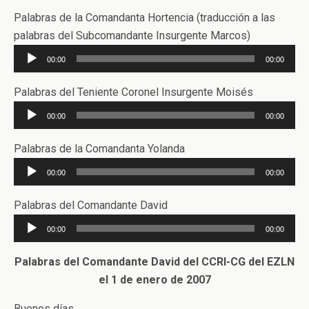
audio
Palabras de la Comandanta Hortencia (traducción a las
palabras del Subcomandante Insurgente Marcos)
Reproductor
00:00
00:00
de
audio
Palabras del Teniente Coronel Insurgente Moisés
Reproductor
00:00
00:00
de
audio
Palabras de la Comandanta Yolanda
Reproductor
00:00
00:00
de
audio
Palabras del Comandante David
Reproductor
00:00
00:00
de
audio
Palabras del Comandante David del CCRI-CG del EZLN
el 1 de enero de 2007
Buenos días.