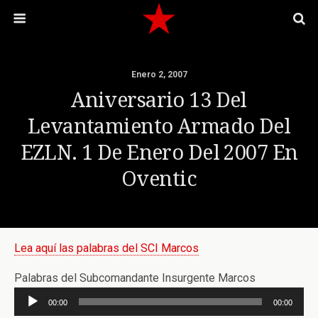
Enero 2, 2007
Aniversario 13 Del
Levantamiento Armado Del
EZLN. 1 De Enero Del 2007 En
Oventic
Lea aquí las palabras del SCI Marcos
Palabras del Subcomandante Insurgente Marcos
Reproductor
00:00
00:00
de