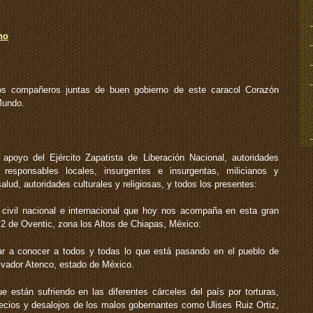
disminuir
arriba/abajo
el
para
volumen.
aumentar
no
o
disminuir
el
volumen.
os compañeros juntas de buen gobierno de este caracol Corazón
Mundo.
oyo del Ejército Zapatista de Liberación Nacional, autoridades
 responsables locales, insurgentes e insurgentas, milicianos y
alud, autoridades culturales y religiosas, y todos los presentes:
ivil nacional e internacional que hoy nos acompaña en esta gran
 2 de Oventic, zona los Altos de Chiapas, México:
r a conocer a todos y todas lo que está pasando en el pueblo de
vador Atenco, estado de México.
stán sufriendo en las diferentes cárceles del país por torturas,
precios y desalojos de los malos gobernantes como Ulises Ruiz Ortiz,