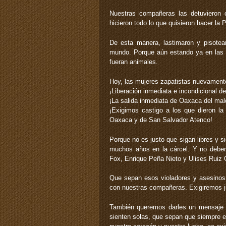
Nuestras compañeras las detuvieron co
hicieron todo lo que quisieron hacer la P
De esta manera, lastimaron y pisote
mundo. Porque aún estando ya en las c
fueran animales.
Hoy, las mujeres zapatistas nuevamente
¡Liberación inmediata e incondicional d
¡La salida inmediata de Oaxaca del mald
¡Exigimos castigo a los que dieron la
Oaxaca y de San Salvador Atenco!
Porque no es justo que sigan libres y 
muchos años en la cárcel. Y no deben
Fox, Enrique Peña Nieto y Ulises Ruiz O
Que sepan esos violadores y asesinos 
con nuestras compañeras. Exigiremos ju
También queremos darles un mensaje a 
sienten solas, que sepan que siempre 