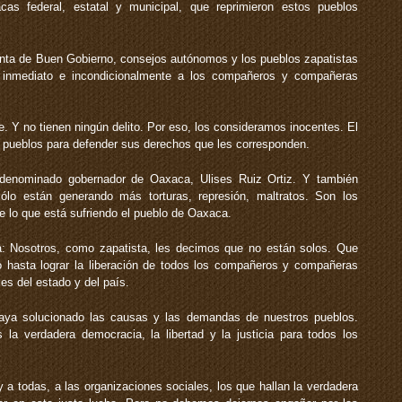
cas federal, estatal y municipal, que reprimieron estos pueblos
unta de Buen Gobierno, consejos autónomos y los pueblos zapatistas
e inmediato e incondicionalmente a los compañeros y compañeras
. Y no tienen ningún delito. Por eso, los consideramos inocentes. El
us pueblos para defender sus derechos que les corresponden.
todenominado gobernador de Oaxaca, Ulises Ruiz Ortiz. Y también
sólo están generando más torturas, represión, maltratos. Son los
e lo que está sufriendo el pueblo de Oaxaca.
Nosotros, como zapatista, les decimos que no están solos. Que
 hasta lograr la liberación de todos los compañeros y compañeras
es del estado y del país.
haya solucionado las causas y las demandas de nuestros pueblos.
la verdadera democracia, la libertad y la justicia para todos los
a todas, a las organizaciones sociales, los que hallan la verdadera