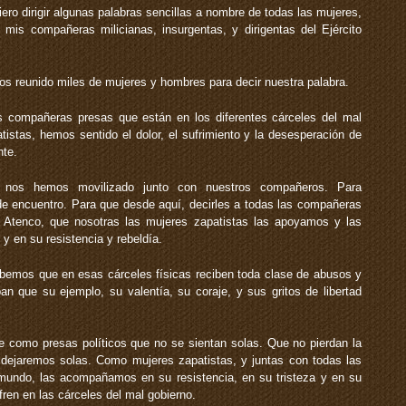
ero dirigir algunas palabras sencillas a nombre de todas las mujeres,
is compañeras milicianas, insurgentas, y dirigentas del Ejército
s reunido miles de mujeres y hombres para decir nuestra palabra.
s compañeras presas que están en los diferentes cárceles del mal
istas, hemos sentido el dolor, el sufrimiento y la desesperación de
nte.
 nos hemos movilizado junto con nuestros compañeros. Para
de encuentro. Para que desde aquí, decirles a todas las compañeras
Atenco, que nosotras las mujeres zapatistas las apoyamos y las
y en su resistencia y rebeldía.
abemos que en esas cárceles físicas reciben toda clase de abusos y
n que su ejemplo, su valentía, su coraje, y sus gritos de libertad
e como presas políticos que no se sientan solas. Que no pierdan la
 dejaremos solas. Como mujeres zapatistas, y juntas con todas las
mundo, las acompañamos en su resistencia, en su tristeza y en su
ufren en las cárceles del mal gobierno.