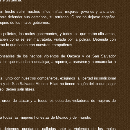
ste distancia.
n hecho sufrir muchos niños, niñas, mujeres, jóvenes y ancianos.
ara defender sus derechos, su territorio. O por no dejarse engañar.
taques de los malos gobiernos.
s policías, los malos gobernantes, y todos los que están allá arriba,
ben cómo es ser maltratada, violada por la policía. Detenida con
Como lo que hacen con nuestras compañeras.
ponsables de los hechos violentos de Oaxaca y de San Salvador
 los que mandan a desalojar, a reprimir, a asesinar y a encarcelar a
s, junto con nuestros compañeros, exigimos la libertad incondicional
a y de San Salvador Atenco. Ellas no tienen ningún delito que pagar
o, deben salir libres.
a orden de atacar y a todos los cobardes violadores de mujeres de
 a todas las mujeres honestas de México y del mundo:
no debemos quedarnos calladas ante la violencia de los malos