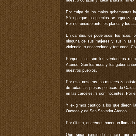
nuestro corazón y nuestra lucha, no exi
Por culpa de los malos gobernantes ha
Sólo porque los pueblos se organizan p
Por no rendirse ante los planes y los a
En cambio, los poderosos, los ricos, lo
ninguna de sus mujeres y sus hijas sa
violencia, o encarcelada y torturada. 
Porque ellos son los verdaderos res
Atenco. Son los ricos y los gobernantes
nuestros pueblos.
Por eso, nosotras las mujeres zapatista
de todas las presas políticas de Oaxac
en las cárceles. Y son inocentes. Por es
Y exigimos castigo a los que dieron l
Oaxaca y de San Salvador Atenco.
Por último, queremos hacer un llamado
Que sigan exigiendo justicia, que 