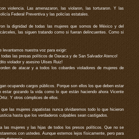
n violencia. Las amenazaron, las violaron, las torturaron. Y las
olicía Federal Preventiva y las policías estatales.
aron la dignidad de todas las mujeres que somos de México y del
árceles, las siguen tratando como si fueran delincuentes. Como si
 levantamos nuestra voz para exigir:
e todas las presas políticos de Oaxaca y de San Salvador Atenco!
ito violador y asesino Ulises Ruiz!
 orden de atacar y a todos los cobardes violadores de mujeres de
sigan ocupando cargos públicos. Porque son ellos los que deben estar
 estar gozando la vida como lo que están haciendo ahora Vicente
rtiz. Y otros cómplices de ellos.
que las mujeres zapatistas nunca olvidaremos todo lo que hicieron
sticia hasta que los verdaderos culpables sean castigados.
las mujeres y las hijas de todos los presos políticos. Que no se
estaremos con ustedes. Aunque estemos lejos físicamente, pero para