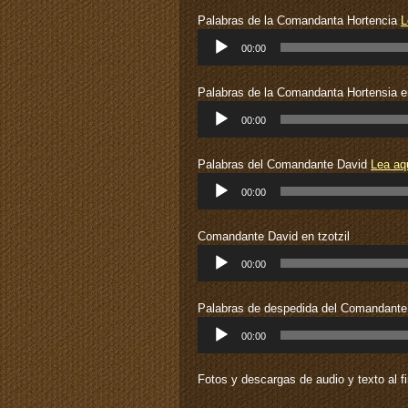
audio
Palabras de la Comandanta Hortencia
L
Reproductor
00:00
de
audio
Palabras de la Comandanta Hortensia en
Reproductor
00:00
de
audio
Palabras del Comandante David
Lea aq
Reproductor
00:00
de
audio
Comandante David en tzotzil
Reproductor
00:00
de
audio
Palabras de despedida del Comandante
Reproductor
00:00
de
audio
Fotos y descargas de audio y texto al fin