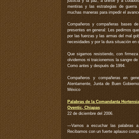
justicia y la paz, a unirse y a colab
mentiras y las estrategias de guerra
muchas maneras para impedir el avance 
Compañeros y compañeras bases de ap
presentes en general: Les pedimos que
por las fuerzas y las armas del mal g
necesidades y por la dura situación en 
Que sigamos resistiendo, con firmeza
olvidemos ni traicionemos la sangre d
Como antes y después de 1994.
Compañeros y compañeras en genera
Atentamente, Junta de Buen Gobierno
México
Palabras de la Comandanta Hortensi
Oventic, Chiapas
22 de diciembre del 2006.
—Vamos a escuchar las palabras a 
Recibamos con un fuerte aplauso comp