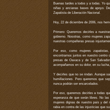
Buenas tardes a todos y a todas. Yo qui
niñas y ancianas bases de apoyo. De m
Zapatista de Liberación Nacional.
Hoy, 22 de diciembre de 2006, nos hemo
Primero: Queremos decirles a nuestra
gobierno. Nosotras, como mujeres zapat
nuestras compañeras presas injustame
Por eso, como mujeres zapatistas,
encontrarnos juntos en nuestro centro 
presas de Oaxaca y de San Salvador 
acompañamos en su dolor, en su lucha, 
Y decirles que no se rindan. Aunque s
humillaciones. Pero queremos que sepa
nunca podrán ser encarcelados.
Por eso, queremos decirles a todas qu
esperanza de que serán libres. No las
mujeres dignas de nuestro país y del 
rabia en contra de las injusticias que s