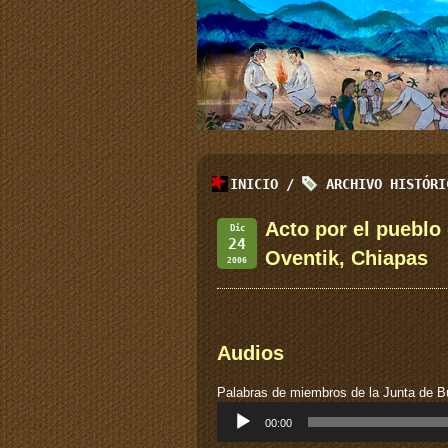
INICIO
/
ARCHIVO HISTÓR
Acto por el pueblo
Dic
24
Oventik, Chiapas
2006
Audios
Palabras de miembros de la Junta de 
Reproductor
00:00
de