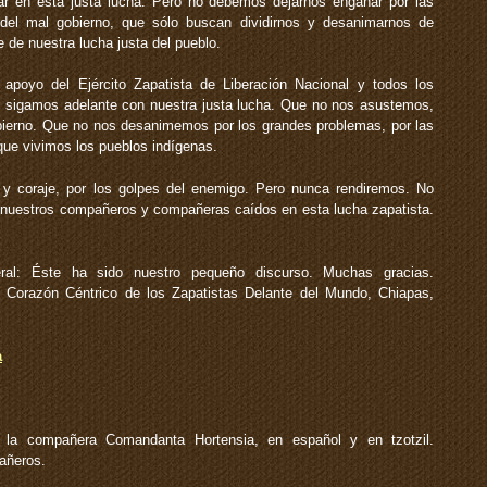
orar en esta justa lucha. Pero no debemos dejarnos engañar por las
 del mal gobierno, que sólo buscan dividirnos y desanimarnos de
de nuestra lucha justa del pueblo.
oyo del Ejército Zapatista de Liberación Nacional y todos los
 sigamos adelante con nuestra justa lucha. Que no nos asustemos,
obierno. Que no nos desanimemos por los grandes problemas, por las
que vivimos los pueblos indígenas.
 y coraje, por los golpes del enemigo. Pero nunca rendiremos. No
e nuestros compañeros y compañeras caídos en esta lucha zapatista.
l: Éste ha sido nuestro pequeño discurso. Muchas gracias.
 Corazón Céntrico de los Zapatistas Delante del Mundo, Chiapas,
a
la compañera Comandanta Hortensia, en español y en tzotzil.
añeros.