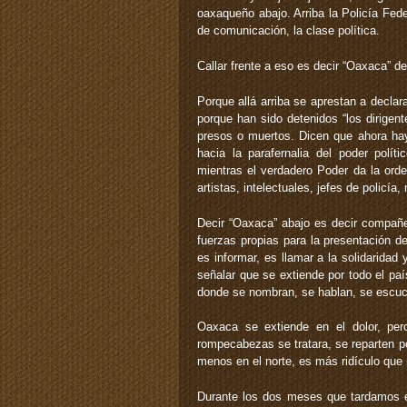
oaxaqueño abajo. Arriba la Policía Fede
de comunicación, la clase política.
Callar frente a eso es decir “Oaxaca” d
Porque allá arriba se aprestan a declara
porque han sido detenidos “los dirigen
presos o muertos. Dicen que ahora hay 
hacia la parafernalia del poder polí
mientras el verdadero Poder da la ord
artistas, intelectuales, jefes de policía
Decir “Oaxaca” abajo es decir compañe
fuerzas propias para la presentación de
es informar, es llamar a la solidaridad 
señalar que se extiende por todo el paí
donde se nombran, se hablan, se escuc
Oaxaca se extiende en el dolor, pe
rompecabezas se tratara, se reparten por
menos en el norte, es más ridículo que
Durante los dos meses que tardamos e