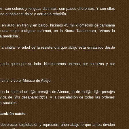
os
, con colores y lenguas distintas, con pasos diferentes. Y con ellos
 al hablar el dolor y actuar la rebeldía.
a, en auto, en tren y en barco, hicimos 45 mil kilómetros de campaña
 una mujer indígena rarámuri, en la Sierra Tarahumara, “vimos la
a medicina”.
ó a cintilar el árbol de la resistencia que abajo está enraizado desde
 cada quien por su lado. Necesitamos unirnos, por nosotros y por
vir si vive el México de Abajo.
 con la libertad de l@s pres@s de Atenco, la de tod@s l@s pres@s
n vida de l@s desaparecid@s, y la cancelación de todas las órdenes
s sociales.
 también existe.
desprecio, explotación y represión, unen abajo lo que arriba dividen