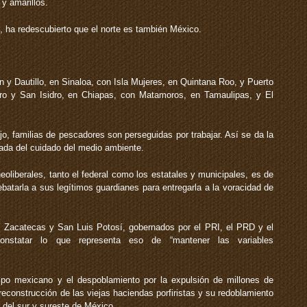
y amarillos.
 ha redescubierto que el norte es también México.
 y Dautillo, en Sinaloa, con Isla Mujeres, en Quintana Roo, y Puerto
ro y San Isidro, en Chiapas, con Matamoros, en Tamaulipas, y El
o, familias de pescadores son perseguidas por trabajar. Así se da la
rtada del cuidado del medio ambiente.
neoliberales, tanto el federal como los estatales y municipales, es de
batarla a sus legítimos guardianes para entregarla a la voracidad de
a, Zacatecas y San Luis Potosí, gobernados por el PRI, el PRD y el
nstatar lo que representa eso de “mantener las variables
mpo mexicano y el despoblamiento por la expulsión de millones de
econstrucción de las viejas haciendas porfiristas y su redoblamiento
 del sur y sureste de México.