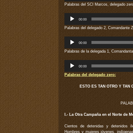
audio
Palabras del SCI Marcos, delegado ze
Reproductor
00:00
de
audio
Palabras del delegado 2, Comandante
Reproductor
00:00
de
audio
Palabras de la delegada 1, Comandanta
Reproductor
00:00
de
audio
Palabras del delegado zero:
ESTO ES TAN OTRO Y TAN 
PALAB
I.- La Otra Campaña en el Norte de M
Cientos de detenidas y detenidos il
Hombres y mujeres jóvenes, indígenas