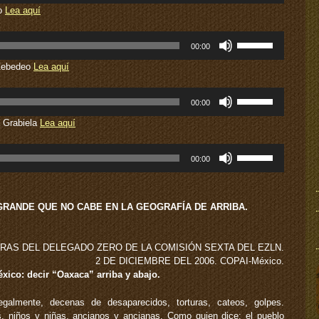
teclas
ro
Lea aquí
de
flecha
Utiliza
00:00
arriba/abajo
las
para
teclas
 Zebedeo
Lea aquí
aumentar
de
o
flecha
Utiliza
disminuir
00:00
arriba/abajo
las
el
para
teclas
 Grabiela
Lea aquí
volumen.
aumentar
de
o
flecha
Utiliza
disminuir
00:00
arriba/abajo
las
el
para
teclas
volumen.
aumentar
de
o
flecha
GRANDE QUE NO CABE EN LA GEOGRAFÍA DE ARRIBA.
disminuir
arriba/abajo
el
para
volumen.
aumentar
RAS DEL DELEGADO ZERO DE LA COMISIÓN SEXTA DEL EZLN.
o
2 DE DICIEMBRE DEL 2006. COPAI-México.
disminuir
éxico: decir “Oaxaca” arriba y abajo.
el
volumen.
egalmente, decenas de desaparecidos, torturas, cateos, golpes.
, niños y niñas, ancianos y ancianas. Como quien dice: el pueblo