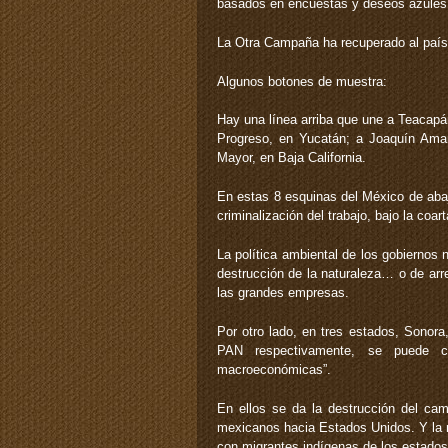
basados en encuestas y deseos azules 
La Otra Campaña ha recuperado al país,
Algunos botones de muestra:
Hay una línea arriba que une a Teacapán
Progreso, en Yucatán; a Joaquín Ama
Mayor, en Baja California.
En estas 8 esquinas del México de abaj
criminalización del trabajo, bajo la coa
La política ambiental de los gobiernos 
destrucción de la naturaleza… o de arre
las grandes empresas.
Por otro lado, en tres estados, Sonor
PAN respectivamente, se puede co
macroeconómicas”.
En ellos se da la destrucción del ca
mexicanos hacia Estados Unidos. Y la r
con migrantes indígenas de los estados