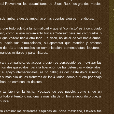
ral Preventiva, los paramilitares de Ulises Ruiz, los grandes medios
esde arriba, y desde arriba hacer las cuentas alegres… e idiotas.
r que todo volvió a la normalidad y que el “conflicto” está controlado
tes”, como si ese movimiento tuviera “líderes” para ser comprados o
que voltear hacia otro lado. Es decir, no dejar de ver hacia arriba,
tico, hacia sus simulaciones, su aparentar que mandan y ordenan
en del día a sus medios de comunicación, comentaristas, locutores,
, mandos militares y paramilitares.
ra y compañero, es acoger a quien es perseguido, es movilizar las
 los desaparecidos, para la liberación de las detenidas y detenidos,
y el apoyo internacionales, es no callar, es decir este dolor sureño y
s y más allá de las fronteras de los 4 lados, como si fuera por abajo
han, se caminan los dolores.
ro también en la lucha. Pedazos de ese pueblo, como si de un
 todo el territorio nacional y más allá de un límite geográfico que, al
 nunca.
n caminar las diferentes esquinas del norte mexicano, Oaxaca fue