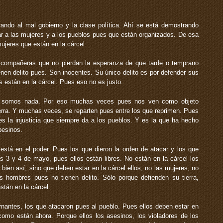
ndo al mal gobierno y la clase política. Ahí se está demostrando
ar a las mujeres y a los pueblos pues que están organizados. De esa
ujeres que están en la cárcel.
 compañeras que no pierdan la esperanza de que tarde o temprano
ienen delito pues. Son inocentes. Su único delito es por defender sus
 están en la cárcel. Pues eso no es justo.
o somos nada. Por eso muchas veces pues nos ven como objeto
ra. Y muchas veces, se reparten pues entre los que reprimen. Pues
s la injusticia que siempre da a los pueblos. Y es la que ha hecho
pesinos.
 está en el poder. Pues los que dieron la orden de atacar y los que
as 3 y 4 de mayo, pues ellos están libres. No están en la cárcel los
bien así, sino que deben estar en la cárcel ellos, no las mujeres, no
 hombres pues no tienen delito. Sólo porque defienden su tierra,
stán en la cárcel.
ernantes, los que atacaron pues al pueblo. Pues ellos deben estar en
como están ahora. Porque ellos los asesinos, los violadores de los