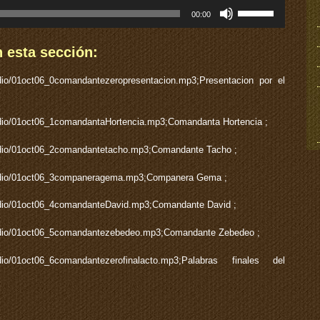
o
flecha
Utiliza
disminuir
00:00
arriba/abajo
las
el
para
teclas
volumen.
aumentar
de
 esta sección:
o
flecha
disminuir
arriba/abajo
audio/01oct06_0comandantezeropresentacion.mp3;Presentacion por el
el
para
volumen.
aumentar
o
audio/01oct06_1comandantaHortencia.mp3;Comandanta Hortencia ;
disminuir
el
;audio/01oct06_2comandantetacho.mp3;Comandante Tacho ;
volumen.
;audio/01oct06_3companeragema.mp3;Companera Gema ;
;audio/01oct06_4comandanteDavid.mp3;Comandante David ;
;audio/01oct06_5comandantezebedeo.mp3;Comandante Zebedeo ;
;audio/01oct06_6comandantezerofinalacto.mp3;Palabras finales del