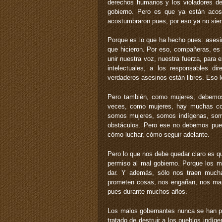
derechos humanos y los violadores de 
gobierno. Pero es que ya están aco
acostumbraron pues, por eso ya no sie
Porque es lo que ha hecho pues: asesin
que hicieron. Por eso, compañeras, es
unir nuestra voz, nuestra fuerza, para 
intelectuales, a los responsables d
verdaderos asesinos están libres. Eso l
Pero también, como mujeres, debemos
veces, como mujeres, hay muchas cos
somos mujeres, somos indígenas, so
obstáculos. Pero ese no debemos pue
cómo luchar, cómo seguir adelante.
Pero lo que nos debe quedar claro es 
permiso al mal gobierno. Porque los m
dar. Y además, sólo nos traen much
prometen cosas, nos engañan, nos mani
pues durante muchos años.
Los malos gobernantes nunca se han pr
tratado de destruir a los pueblos ind