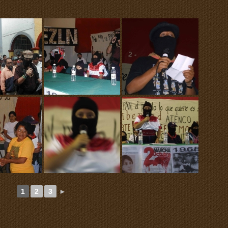
1
2
3
►