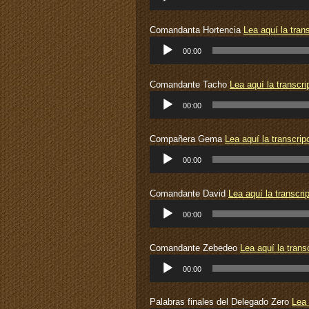
de
audio
Comandanta Hortencia
Lea aquí la tran
Reproductor
00:00
de
audio
Comandante Tacho
Lea aquí la transcri
Reproductor
00:00
de
audio
Compañera Gema
Lea aquí la transcrip
Reproductor
00:00
de
audio
Comandante David
Lea aquí la transcri
Reproductor
00:00
de
audio
Comandante Zebedeo
Lea aquí la trans
Reproductor
00:00
de
audio
Palabras finales del Delegado Zero
Lea 