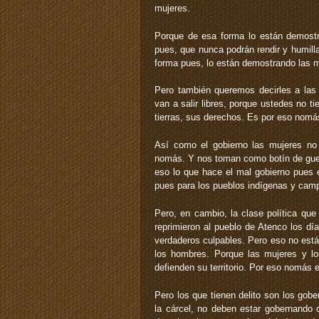
mujeres.
Porque de esa forma lo están demostra
pues, que nunca podrán rendir y humill
forma pues, lo están demostrando las m
Pero también queremos decirles a las
van a salir libres, porque ustedes no t
tierras, sus derechos. Es por eso nomás
Así como el gobierno las mujeres n
nomás. Y nos toman como botín de guer
eso lo que hace el mal gobierno pues e
pues para los pueblos indígenas y cam
Pero, en cambio, la clase política que
reprimieron al pueblo de Atenco los dí
verdaderos culpables. Pero eso no está 
los hombres. Porque las mujeres y los
defienden su territorio. Por eso nomás e
Pero los que tienen delito son los gob
la cárcel, no deben estar gobernando 