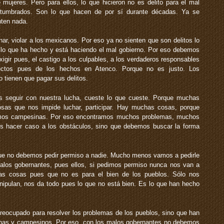
mujeres. Pero para ellos, lo que hicieron no es delito para el mal
stumbrados. Son lo que hacen de por sí durante décadas. Ya se
nten nada.
ar, violar a los mexicanos. Por eso ya no sienten que son delitos lo
 lo que ha hecho y está haciendo el mal gobierno. Por eso debemos
exigir pues, el castigo a los culpables, a los verdaderos responsables
irectos pues de los hechos en Atenco. Porque no es justo. Los
o tienen que pagar sus delitos.
 seguir con nuestra lucha, cueste lo que cueste. Porque muchas
as que nos impide luchar, participar. Hay muchas cosas, porque
mos campesinas. Por eso encontramos muchos problemas, muchos
s hacer caso a los obstáculos, sino que debemos buscar la forma
que no debemos pedir permiso a nadie. Mucho menos vamos a pedirle
alos gobernantes, pues ellos, si pedimos permiso nunca nos van a
as cosas pues que no es para el bien de los pueblos. Sólo nos
pulan, nos da todo pues lo que no está bien. Es lo que han hecho
eocupado para resolver los problemas de los pueblos, sino que han
ígenas y campesinos. Por eso, con los malos gobernantes no debemos