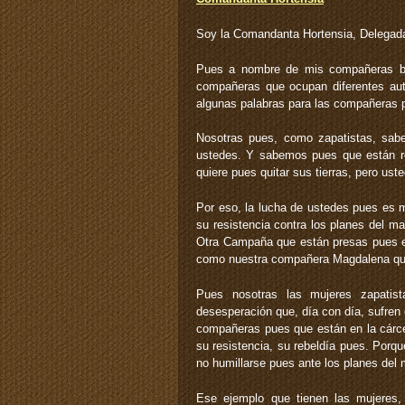
Soy la Comandanta Hortensia, Delegad
Pues a nombre de mis compañeras bas
compañeras que ocupan diferentes auto
algunas palabras para las compañeras p
Nosotras pues, como zapatistas, sa
ustedes. Y sabemos pues que están re
quiere pues quitar sus tierras, pero ust
Por eso, la lucha de ustedes pues es
su resistencia contra los planes del m
Otra Campaña que están presas pues en
como nuestra compañera Magdalena qu
Pues nosotras las mujeres zapatist
desesperación que, día con día, sufren 
compañeras pues que están en la cárc
su resistencia, su rebeldía pues. Porq
no humillarse pues ante los planes del 
Ese ejemplo que tienen las mujeres,