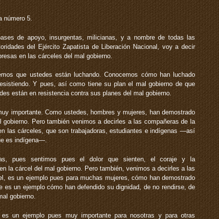
a número 5.
es de apoyo, insurgentas, milicianas, y a nombre de todas las
ridades del Ejército Zapatista de Liberación Nacional, voy a decir
resas en las cárceles del mal gobierno.
bemos que ustedes están luchando. Conocemos cómo han luchado
sistiendo. Y pues, así como tiene su plan el mal gobierno de que
edes están en resistencia contra sus planes del mal gobierno.
 muy importante. Como ustedes, hombres y mujeres, han demostrado
al gobierno. Pero también venimos a decirles a las compañeras de la
 las cárceles, que son trabajadoras, estudiantes e indígenas —así
e es indígena—.
as, pues sentimos pues el dolor que sienten, el coraje y la
en la cárcel del mal gobierno. Pero también, venimos a decirles a las
el, es un ejemplo pues para muchas mujeres, cómo han demostrado
ue es un ejemplo cómo han defendido su dignidad, de no rendirse, de
mal gobierno.
 es un ejemplo pues muy importante para nosotras y para otras