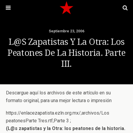
Septiembre 23, 2006
L@s Zapatistas Y La Otra: Los
Peatones De La Historia. Parte
III.
Descargue aquí los archivos de este artículo en su
formato original, para una mejor lectura o impresión
https://enlacezapatista.ezln.org.mx/;archivos/Los
peatonesParte Tres.rtf;Parte 3 ;
(L@s zapatistas y la Otra: los peatones de la historia.