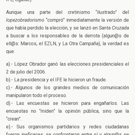
Aunque una parte del cretinismo “ilustrado” del
lopezobradorismo
“compró” inmediatamente la versión de
que había perdido la elección, y se lanzó en
Santa Cruzada
a buscar a los responsables de la derrota (algun@s de
ell@s: Marcos, el EZLN, y La Otra Campaña), la verdad es
que:
a).- López Obrador ganó las elecciones presidenciales el
2 de julio del 2006.
b).- La presidencia y el IFE le hicieron un fraude.
c).- Algunos de los grandes medios de comunicación
manipularon todo el proceso.
d).- Las encuestas se hicieron para engañarlos. Las
encuestas no “miden” la opinión pública, sino que la
“crean”.
e).- Sus organismos partidarios y redes ciudadanas
fueron ineficaces, se confrontaron entre sí y algun@s se