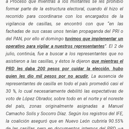
a Proceso que mientras a los militantes se les prohibió
formar parte de la estructura electoral, cuando él hizo el
recorrido para coordinarse con los encargados de la
vigilancia de casillas, se encontró con que “en las
fachadas de sus casas unos tenían propaganda del PRI o
del PAN, por ello el domingo
tuvimos que implementar un
operativo para vigilar a nuestros representantes
”. El 2 de
julio, continúa, fue a buscar a los representantes que no
asistieron a las casillas, y éstos le dijeron
que mientras el
PRD les daba 200 pesos por cuidar la elección, hubo
quien les dio mil pesos por no acudir
, La ausencia de
representantes de casilla en todo el país promedió casi el
30 %, lo cual necesariamente debilitó las expectativas de
voto de López Obrador, sobre todo en el norte y el noreste
del país, zonas originalmente asignadas a Manuel
Camacho Solís y Socorro Díaz. Según los registros del IFE,
la coalición aseguró que en Nuevo León cubriría 90.55%
de las casillas, pero en documentos internos del PRD —a