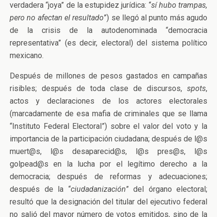
verdadera “joya” de la estupidez jurídica: “
sí hubo trampas,
pero no afectan el resultado
”) se llegó al punto más agudo
de la crisis de la autodenominada “democracia
representativa” (es decir, electoral) del sistema político
mexicano.
Después de millones de pesos gastados en campañas
risibles; después de toda clase de discursos,
spots
,
actos y declaraciones de los actores electorales
(marcadamente de esa mafia de criminales que se llama
“Instituto Federal Electoral”) sobre el valor del voto y la
importancia de la participación ciudadana; después de l@s
muert@s, l@s desaparecid@s, l@s pres@s, l@s
golpead@s en la lucha por el legítimo derecho a la
democracia; después de reformas y adecuaciones;
después de la “
ciudadanización
” del órgano electoral;
resultó que la designación del titular del ejecutivo federal
no salió del mayor número de votos emitidos, sino de la