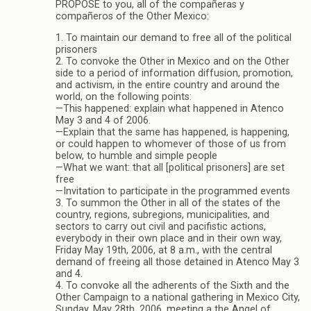
PROPOSE to you, all of the compañeras y
compañeros of the Other Mexico:
1. To maintain our demand to free all of the political
prisoners
2. To convoke the Other in Mexico and on the Other
side to a period of information diffusion, promotion,
and activism, in the entire country and around the
world, on the following points:
—This happened: explain what happened in Atenco
May 3 and 4 of 2006.
—Explain that the same has happened, is happening,
or could happen to whomever of those of us from
below, to humble and simple people
—What we want: that all [political prisoners] are set
free
—Invitation to participate in the programmed events
3. To summon the Other in all of the states of the
country, regions, subregions, municipalities, and
sectors to carry out civil and pacifistic actions,
everybody in their own place and in their own way,
Friday May 19th, 2006, at 8 a.m., with the central
demand of freeing all those detained in Atenco May 3
and 4.
4. To convoke all the adherents of the Sixth and the
Other Campaign to a national gathering in Mexico City,
Sunday, May 28th, 2006, meeting a the Angel of