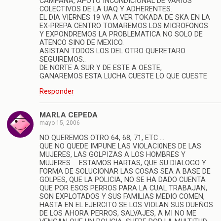
CAMPAÑA, APOYO INCONDICIONAL DE VARIOS
COLECTIVOS DE LA UAQ Y ADHERENTES.
EL DIA VIERNES 19 VA A VER TOKADA DE SKA EN LA
EX-PREPA CENTRO TOMAREMOS LOS MICROFONOS
Y EXPONDREMOS LA PROBLEMATICA NO SOLO DE
ATENCO SINO DE MEXICO.
ASISTAN TODOS LOS DEL OTRO QUERETARO
SEGUIREMOS..
DE NORTE A SUR Y DE ESTE A OESTE,
GANAREMOS ESTA LUCHA CUESTE LO QUE CUESTE
Responder
MARLA CEPEDA
mayo 15, 2006
NO QUEREMOS OTRO 64, 68, 71, ETC …
QUE NO QUEDE IMPUNE LAS VIOLACI0NES DE LAS
MUJERES, LAS GOLPIZAS A LOS HOMBRES Y
MUJERES … ESTAMOS HARTAS, QUE SU DIALOGO Y
FORMA DE SOLUCIONAR LAS COSAS SEA A BASE DE
GOLPES, QUE LA POLICIA, NO SE HA DADO CUENTA
QUE POR ESOS PERROS PARA LA CUAL TRABAJAN,
SON EXPLOTADOS Y SUS FAMILIAS MEDIO COMEN,
HASTA EN EL EJERCITO SE LOS VIOLAN SUS DUEÑOS
DE LOS AHORA PERROS, SALVAJES, A MI NO ME