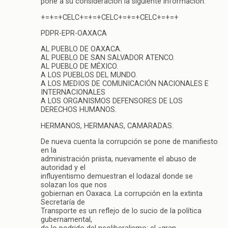
pone a su consideración la siguiente información:
+=+=+CELC+=+=+CELC+=+=+CELC+=+=+
PDPR-EPR-OAXACA
AL PUEBLO DE OAXACA.
AL PUEBLO DE SAN SALVADOR ATENCO.
AL PUEBLO DE MÉXICO.
A LOS PUEBLOS DEL MUNDO.
A LOS MEDIOS DE COMUNICACIÓN NACIONALES E
INTERNACIONALES
A LOS ORGANISMOS DEFENSORES DE LOS
DERECHOS HUMANOS.
HERMANOS, HERMANAS, CAMARADAS.
De nueva cuenta la corrupción se pone de manifiesto
en la
administración priista, nuevamente el abuso de
autoridad y el
influyentismo demuestran el lodazal donde se
solazan los que nos
gobiernan en Oaxaca. La corrupción en la extinta
Secretaría de
Transporte es un reflejo de lo sucio de la política
gubernamental,