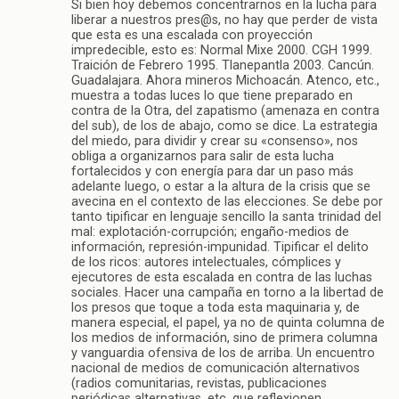
Si bien hoy debemos concentrarnos en la lucha para
liberar a nuestros pres@s, no hay que perder de vista
que esta es una escalada con proyección
impredecible, esto es: Normal Mixe 2000. CGH 1999.
Traición de Febrero 1995. Tlanepantla 2003. Cancún.
Guadalajara. Ahora mineros Michoacán. Atenco, etc.,
muestra a todas luces lo que tiene preparado en
contra de la Otra, del zapatismo (amenaza en contra
del sub), de los de abajo, como se dice. La estrategia
del miedo, para dividir y crear su «consenso», nos
obliga a organizarnos para salir de esta lucha
fortalecidos y con energía para dar un paso más
adelante luego, o estar a la altura de la crisis que se
avecina en el contexto de las elecciones. Se debe por
tanto tipificar en lenguaje sencillo la santa trinidad del
mal: explotación-corrupción; engaño-medios de
información, represión-impunidad. Tipificar el delito
de los ricos: autores intelectuales, cómplices y
ejecutores de esta escalada en contra de las luchas
sociales. Hacer una campaña en torno a la libertad de
los presos que toque a toda esta maquinaria y, de
manera especial, el papel, ya no de quinta columna de
los medios de información, sino de primera columna
y vanguardia ofensiva de los de arriba. Un encuentro
nacional de medios de comunicación alternativos
(radios comunitarias, revistas, publicaciones
periódicas alternativas, etc. que reflexionen