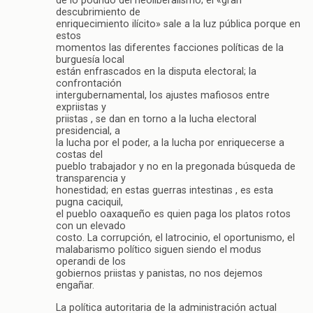
de lo podrido del neoliberalismo; el «gran
descubrimiento de
enriquecimiento ilícito» sale a la luz pública porque en
estos
momentos las diferentes facciones políticas de la
burguesía local
están enfrascados en la disputa electoral; la
confrontación
intergubernamental, los ajustes mafiosos entre
expriistas y
priistas , se dan en torno a la lucha electoral
presidencial, a
la lucha por el poder, a la lucha por enriquecerse a
costas del
pueblo trabajador y no en la pregonada búsqueda de
transparencia y
honestidad; en estas guerras intestinas , es esta
pugna caciquil,
el pueblo oaxaqueño es quien paga los platos rotos
con un elevado
costo. La corrupción, el latrocinio, el oportunismo, el
malabarismo político siguen siendo el modus
operandi de los
gobiernos priistas y panistas, no nos dejemos
engañar.
La política autoritaria de la administración actual