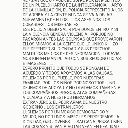
VENGAN QUE UN POLICIA, SUFRE POR LA MULTITUD
DE UN PUEBLO HARTO DE LA INTOLERANCIA, HARTO
DE LA HUMILLACION, EL POLICIA REPRESENTO A LOS
DE ARRIBA Y LA GENTE NUNCA SE VA A DEJAR
NUEVAMENTE,DE ELLOS … LOS ASESINOS, LOS
COBARDES, LOS MISERABLES,
ESE POLICIA DEBIO SALIR POR DONDE ENTRO, Y SI
LA VIOLENCIA GENERA VIOLENCIA , PORUQE NO
PASARON ANTES LAS GOLPISAS QUE PROVOVARON
ELLOS MISMOS A LA GENTE QUE LO UNIKO K HIZO
FUE DEFENDER SU DIGNIDAD Y SUS DERECHOS…
MALDITOS MEDIOS DE DESINFORMACION, TODAVIA
NOS KIEREN MANIPULAR CON SUS SEUDONOTICIAS,
E IMAGENES ……
ESPERO PRONTO QUE TODOS SE PONGAN DE
ACUERDO Y TODOS APOYEMOS A LAS CAUSAS,
PELIEMOS POR EL PUEBLO, POR NUESTRAS
FAMILIAS, POR LOS NIÑOS POR NOSOTROS … NO
DEJEMOS DE APOYAR Y NO OLVIDEMOS TAMBIEN A
LOS COMPAÑEROS PRESOS, ALAS COMPAÑERAS
VIOLADAS Y A NUESTROS HERMANOS
EXTRANJEROS, EL PEOR ARMA DE NUESTRO
GOBIERNO .. LOS EXTRANJEROS
LUCHEMOS POR UN MEXICO DEMOCRATICO Y
MEJOR, NO POR UNOS IMBECILES PERDEREMOS LA
DIGNIDAD, OJO JOVENES ….. SALGANA PENSAR BIEN
LAS COSAS Y SI VAN A VOTAR VEAN EN REALIDAD