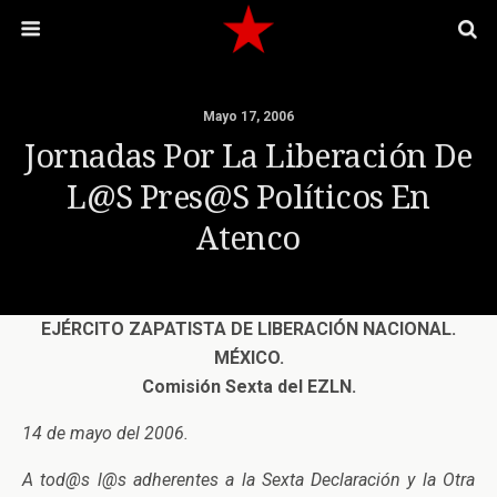
Mayo 17, 2006
Jornadas Por La Liberación De
L@s Pres@s Políticos En
Atenco
EJÉRCITO ZAPATISTA DE LIBERACIÓN NACIONAL.
MÉXICO.
Comisión Sexta del EZLN.
14 de mayo del 2006.
A tod@s l@s adherentes a la Sexta Declaración y la Otra