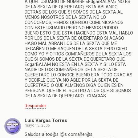
A QUEL USUARIO DE NOMBRE «EdgarBALAM» NO ES
DE LA SEXTA DE QUERETARO, ESTA ABLANDO
DETRAS DE LOS QUE SI SOMOS DE LA SEXTA AL
MENOS NOSOTROS DE LA SEXTA NO LO
CONOCEMOS, HEMOS QUERIDO COMUNICARNOS
CON ESTE USUARIO PERO NO HEMOS PODIDO,
BUENO ESTO QUE ESTA HACIENDO ESTA MAL HABLO
POR LOS DE LA SEXTA DE QUERETARO SI ACASO
HAGO MAL ABRAN LOS DE LA SEXTA QUE ME
REGAÑEN O ME SAQUEN DE LA SEXTA PERO CREO
COMO YO Y OTROS COMPAÑEROS DE LA SEXTA LOS
QUE SI SOMOS DE LA SEXTA DE QUERETARO QUE
EdgarBALAM NO ESTA EN LA SEXTA Y SI LO ESTA
NADIE DE LOS COMPAÑEROS DE LA SEXTA DE
QUERETARO LO CONOCE BUENO ERA TODO GRACIAS
Y DECIRLE QUE YA NO ABLE POR LA SEXTA DE
QUERETARO O QUE ALMENOS DIGA QUIEN ES EN
PERSONA, QUE DE EL ROSTRO A LOS QUE SI SOMOS
DE LA SEXTA DE QUERETARO . GRACIAS
Responder
Luis Vargas Torres
mayo 15, 2006
Saludos a tod@s l@s comañer@s.