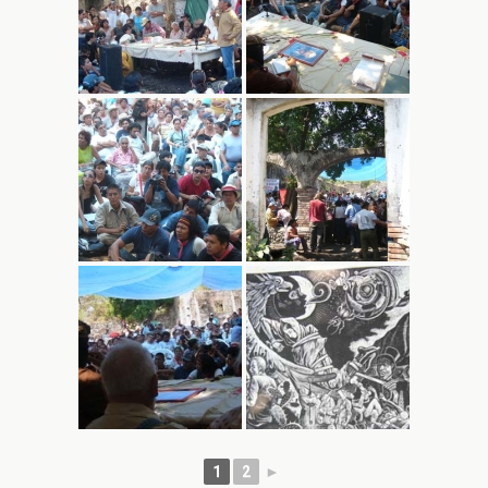
1
2
►