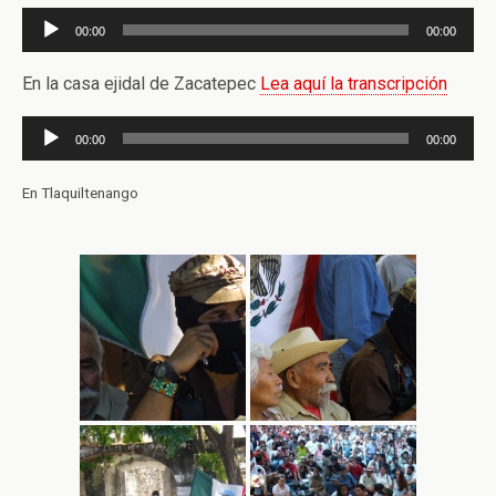
Reproductor
00:00
00:00
de
audio
En la casa ejidal de Zacatepec
Lea aquí la transcripción
Reproductor
00:00
00:00
de
audio
En Tlaquiltenango