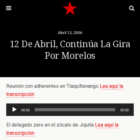
Abril 12, 2006
12 De Abril, Continúa La Gira
Por Morelos
Reunión con adherentes en Tlaquiltenango
Lea aquí la
transcripción
Reproductor
00:00
00:00
de
audio
El delegado zero en el zócalo de Jojutla
Lea aquí la
transcripción