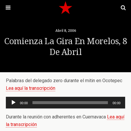
Abril 8, 2006
Comienza La Gira En Morelos, 8
De Abril
Palabras del delegado zero durante el mitin en Ocotepec
Lea aquí la transcripción
Reproductor
00:00
00:00
de
audio
Durante la reunión con adherentes en Cuernavaca
Lea aquí
la transcripción