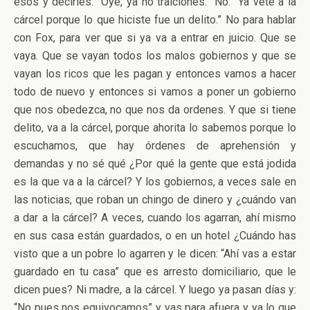
esos y decirles: “Oye, ya no traiciones.” No: “Ya vete a la
cárcel porque lo que hiciste fue un delito.” No para hablar
con Fox, para ver que si ya va a entrar en juicio. Que se
vaya. Que se vayan todos los malos gobiernos y que se
vayan los ricos que les pagan y entonces vamos a hacer
todo de nuevo y entonces si vamos a poner un gobierno
que nos obedezca, no que nos da ordenes. Y que si tiene
delito, va a la cárcel, porque ahorita lo sabemos porque lo
escuchamos, que hay órdenes de aprehensión y
demandas y no sé qué ¿Por qué la gente que está jodida
es la que va a la cárcel? Y los gobiernos, a veces sale en
las noticias, que roban un chingo de dinero y ¿cuándo van
a dar a la cárcel? A veces, cuando los agarran, ahí mismo
en sus casa están guardados, o en un hotel ¿Cuándo has
visto que a un pobre lo agarren y le dicen: “Ahí vas a estar
guardado en tu casa” que es arresto domiciliario, que le
dicen pues? Ni madre, a la cárcel. Y luego ya pasan días y:
“No pues nos equivocamos” y vas para afuera y ya lo que