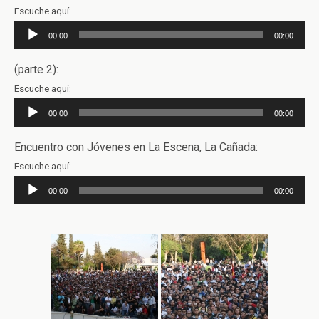
Escuche aquí:
Reproductor
00:00
00:00
de
audio
(parte 2):
Escuche aquí:
Reproductor
00:00
00:00
de
audio
Encuentro con Jóvenes en La Escena, La Cañada:
Escuche aquí:
Reproductor
00:00
00:00
de
audio