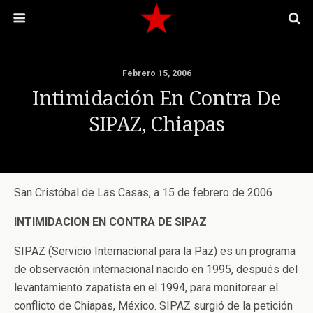
Febrero 15, 2006
Intimidación En Contra De
SIPAZ, Chiapas
San Cristóbal de Las Casas, a 15 de febrero de 2006
INTIMIDACION EN CONTRA DE SIPAZ
SIPAZ (Servicio Internacional para la Paz) es un programa
de observación internacional nacido en 1995, después del
levantamiento zapatista en el 1994, para monitorear el
conflicto de Chiapas, México. SIPAZ surgió de la petición