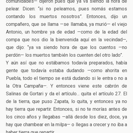
comunidades— dijeron pues que ya va siendo la hora de
pelear. Dicen: “si no peleamos, pues nomás estamos
contando los muertos nosotros”. Entonces, dijo un
compañero, que se llama —se llamaba, ya murió— el viejo
Antonio, un hombre ya de edad —como de la edad del
compa que nos dio la bienvenida aquí en la vecindad—,
que dijo: “ya va siendo hora de que los cuentos —no
perdón— los muertos también los cuenten del otro lado”.
Y aún así que no estábamos todavía preparados, había
gente que todavía estaba dudando —como ahorita en
Puebla, todo el tiempo se está dudando si le entra o no a
la Otra Campaña—. Y entonces viene este cabrón de
Salinas de Gortari y da el artículo… quita el artículo 27. El
de la tierra, que puso Zapata, lo quita, y entonces ya no
hay tierra que repartir. Entonces, si no te morías antes de
los cinco años y llegabas —allá desde los diez, doce, ya
hay que chambear en la milpa— o llegas a crecer y no iba a
haber tierra que repartir.