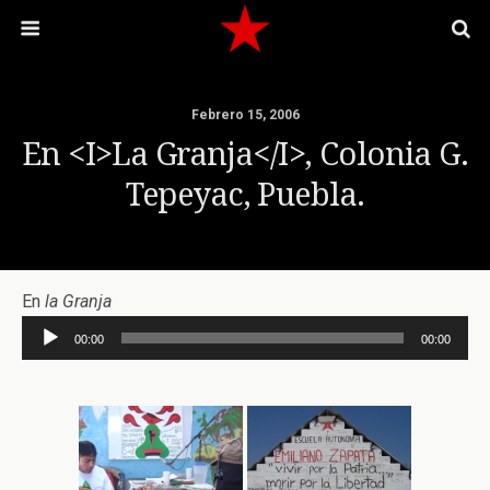
Febrero 15, 2006
En <i>la Granja</i>, Colonia G.
Tepeyac, Puebla.
En
la Granja
Reproductor
00:00
00:00
de
audio