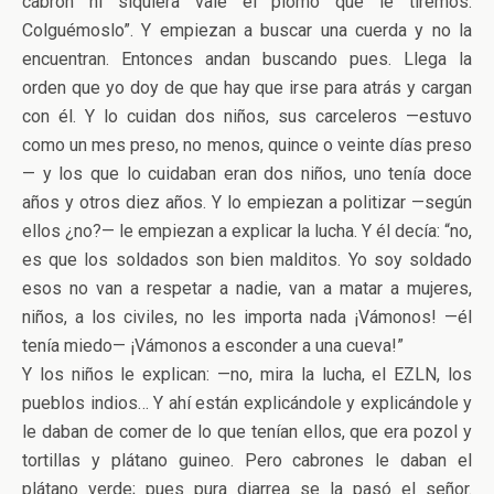
cabrón ni siquiera vale el plomo que le tiremos.
Colguémoslo”. Y empiezan a buscar una cuerda y no la
encuentran. Entonces andan buscando pues. Llega la
orden que yo doy de que hay que irse para atrás y cargan
con él. Y lo cuidan dos niños, sus carceleros —estuvo
como un mes preso, no menos, quince o veinte días preso
— y los que lo cuidaban eran dos niños, uno tenía doce
años y otros diez años. Y lo empiezan a politizar —según
ellos ¿no?— le empiezan a explicar la lucha. Y él decía: “no,
es que los soldados son bien malditos. Yo soy soldado
esos no van a respetar a nadie, van a matar a mujeres,
niños, a los civiles, no les importa nada ¡Vámonos! —él
tenía miedo— ¡Vámonos a esconder a una cueva!”
Y los niños le explican: —no, mira la lucha, el EZLN, los
pueblos indios… Y ahí están explicándole y explicándole y
le daban de comer de lo que tenían ellos, que era pozol y
tortillas y plátano guineo. Pero cabrones le daban el
plátano verde; pues pura diarrea se la pasó el señor.