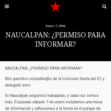
Enero 7, 2006
NAUCALPAN: ¿PERMISO PARA
INFORMAR?
NAUCALPAN: ¿PERMISO PARA INFORMAR?
Mis queridos compañer@s de la Comisión Sexta del EZ y
delegado zero:
En Naucalpan seguimos trabajando, y cada vez somos
más. El pasado sábado 7 de enero instalamos una mesa
de información y adhesiones a la Sexta en el parque de