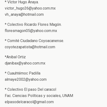
* Víctor Hugo Anaya.
victor_hugo26@yahoo.com.mx
vh_anaya@hotmail.com
* Colectivo Ricardo Flores Magón.
floresmagon05@yahoo.com.mx
* Comité Ciudadano Coyoacanense.
coyotezapatista@hotmail.com
*Anibal Ortiz
djanibax@yahoo.com.mx
* Cuauhtémoc Padilla
almaye2002@yahoo.com
* Colectivo El paso Del caracol
Fac. Ciencias Políticas y sociales, UNAM
elpasodelcaracol@gmail.com