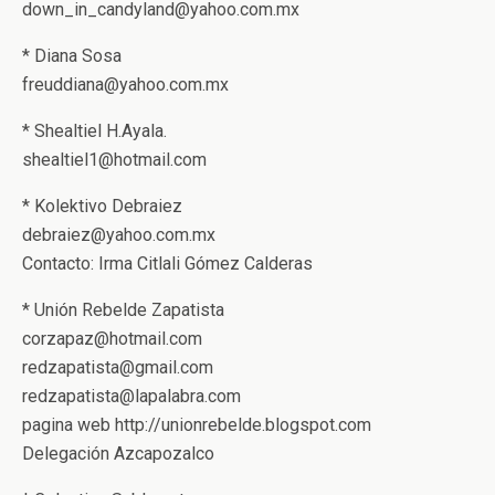
down_in_candyland@yahoo.com.mx
* Diana Sosa
freuddiana@yahoo.com.mx
* Shealtiel H.Ayala.
shealtiel1@hotmail.com
* Kolektivo Debraiez
debraiez@yahoo.com.mx
Contacto: Irma Citlali Gómez Calderas
* Unión Rebelde Zapatista
corzapaz@hotmail.com
redzapatista@gmail.com
redzapatista@lapalabra.com
pagina web http://unionrebelde.blogspot.com
Delegación Azcapozalco