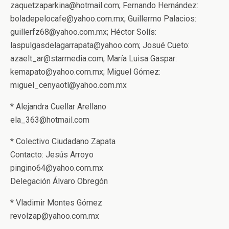
zaquetzaparkina@hotmail.com; Fernando Hernández:
boladepelocafe@yahoo.com.mx; Guillermo Palacios:
guillerfz68@yahoo.com.mx; Héctor Solís:
laspulgasdelagarrapata@yahoo.com; Josué Cueto:
azaelt_ar@starmedia.com; María Luisa Gaspar:
kemapato@yahoo.com.mx; Miguel Gómez:
miguel_cenyaotl@yahoo.com.mx
* Alejandra Cuellar Arellano
ela_363@hotmail.com
* Colectivo Ciudadano Zapata
Contacto: Jesús Arroyo
pingino64@yahoo.com.mx
Delegación Álvaro Obregón
* Vladimir Montes Gómez
revolzap@yahoo.com.mx