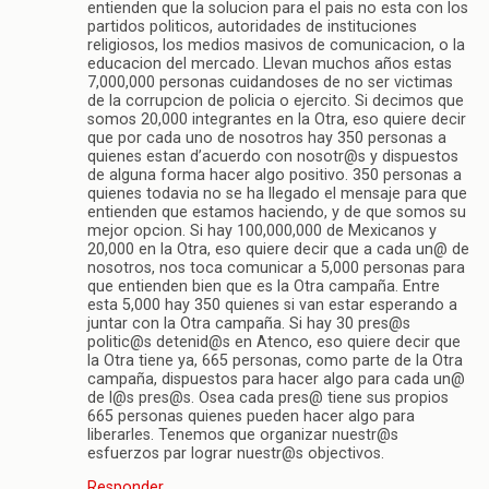
entienden que la solucion para el pais no esta con los
partidos politicos, autoridades de instituciones
religiosos, los medios masivos de comunicacion, o la
educacion del mercado. Llevan muchos años estas
7,000,000 personas cuidandoses de no ser victimas
de la corrupcion de policia o ejercito. Si decimos que
somos 20,000 integrantes en la Otra, eso quiere decir
que por cada uno de nosotros hay 350 personas a
quienes estan d’acuerdo con nosotr@s y dispuestos
de alguna forma hacer algo positivo. 350 personas a
quienes todavia no se ha llegado el mensaje para que
entienden que estamos haciendo, y de que somos su
mejor opcion. Si hay 100,000,000 de Mexicanos y
20,000 en la Otra, eso quiere decir que a cada un@ de
nosotros, nos toca comunicar a 5,000 personas para
que entienden bien que es la Otra campaña. Entre
esta 5,000 hay 350 quienes si van estar esperando a
juntar con la Otra campaña. Si hay 30 pres@s
politic@s detenid@s en Atenco, eso quiere decir que
la Otra tiene ya, 665 personas, como parte de la Otra
campaña, dispuestos para hacer algo para cada un@
de l@s pres@s. Osea cada pres@ tiene sus propios
665 personas quienes pueden hacer algo para
liberarles. Tenemos que organizar nuestr@s
esfuerzos par lograr nuestr@s objectivos.
Responder