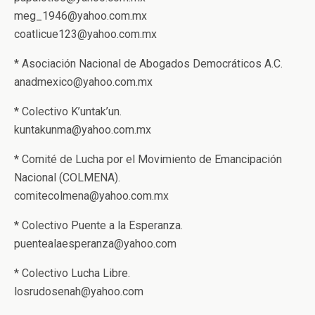
meg_1946@yahoo.com.mx
coatlicue123@yahoo.com.mx
* Asociación Nacional de Abogados Democráticos A.C.
anadmexico@yahoo.com.mx
* Colectivo K’untak’un.
kuntakunma@yahoo.com.mx
* Comité de Lucha por el Movimiento de Emancipación
Nacional (COLMENA).
comitecolmena@yahoo.com.mx
* Colectivo Puente a la Esperanza.
puentealaesperanza@yahoo.com
* Colectivo Lucha Libre.
losrudosenah@yahoo.com