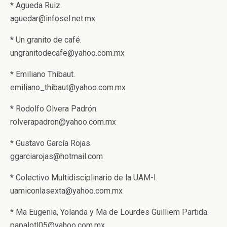
* Agueda Ruiz.
aguedar@infosel.net.mx
* Un granito de café.
ungranitodecafe@yahoo.com.mx
* Emiliano Thibaut.
emiliano_thibaut@yahoo.com.mx
* Rodolfo Olvera Padrón.
rolverapadron@yahoo.com.mx
* Gustavo García Rojas.
ggarciarojas@hotmail.com
* Colectivo Multidisciplinario de la UAM-I.
uamiconlasexta@yahoo.com.mx
* Ma Eugenia, Yolanda y Ma de Lourdes Guilliem Partida.
papalotl05@yahoo.com.mx