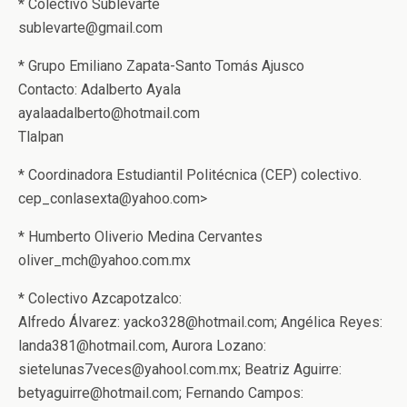
* Colectivo Sublevarte
sublevarte@gmail.com
* Grupo Emiliano Zapata-Santo Tomás Ajusco
Contacto: Adalberto Ayala
ayalaadalberto@hotmail.com
Tlalpan
* Coordinadora Estudiantil Politécnica (CEP) colectivo.
cep_conlasexta@yahoo.com>
* Humberto Oliverio Medina Cervantes
oliver_mch@yahoo.com.mx
* Colectivo Azcapotzalco:
Alfredo Álvarez: yacko328@hotmail.com; Angélica Reyes:
landa381@hotmail.com, Aurora Lozano:
sietelunas7veces@yahool.com.mx; Beatriz Aguirre:
betyaguirre@hotmail.com; Fernando Campos: