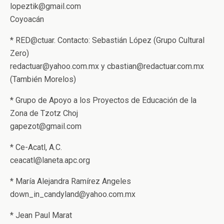
lopeztik@gmail.com
Coyoacán
* RED@ctuar. Contacto: Sebastián López (Grupo Cultural
Zero)
redactuar@yahoo.com.mx y cbastian@redactuar.com.mx
(También Morelos)
* Grupo de Apoyo a los Proyectos de Educación de la
Zona de Tzotz Choj
gapezot@gmail.com
* Ce-Acatl, A.C.
ceacatl@laneta.apc.org
* María Alejandra Ramírez Angeles
down_in_candyland@yahoo.com.mx
* Jean Paul Marat