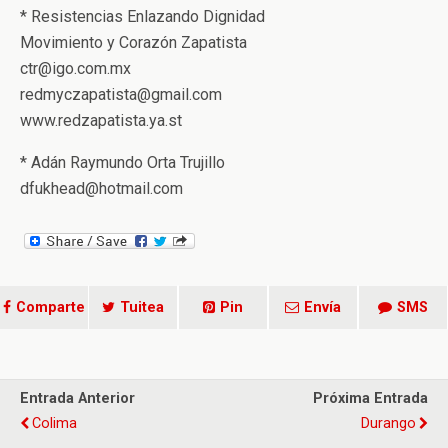
* Resistencias Enlazando Dignidad
Movimiento y Corazón Zapatista
ctr@igo.com.mx
redmyczapatista@gmail.com
www.redzapatista.ya.st
* Adán Raymundo Orta Trujillo
dfukhead@hotmail.com
Comparte
Tuitea
Pin
Envía
SMS
Entrada Anterior
Próxima Entrada
Colima
Durango