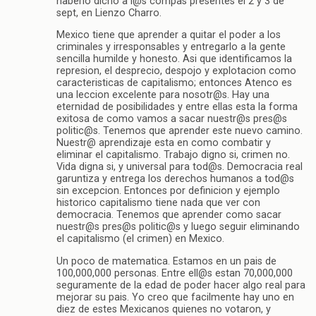
haberlo dicho a l@s compas presentes el 2 y 3 de
sept, en Lienzo Charro.
Mexico tiene que aprender a quitar el poder a los
criminales y irresponsables y entregarlo a la gente
sencilla humilde y honesto. Asi que identificamos la
represion, el desprecio, despojo y explotacion como
caracteristicas de capitalismo; entonces Atenco es
una leccion excelente para nosotr@s. Hay una
eternidad de posibilidades y entre ellas esta la forma
exitosa de como vamos a sacar nuestr@s pres@s
politic@s. Tenemos que aprender este nuevo camino.
Nuestr@ aprendizaje esta en como combatir y
eliminar el capitalismo. Trabajo digno si, crimen no.
Vida digna si, y universal para tod@s. Democracia real
garuntiza y entrega los derechos humanos a tod@s
sin excepcion. Entonces por definicion y ejemplo
historico capitalismo tiene nada que ver con
democracia. Tenemos que aprender como sacar
nuestr@s pres@s politic@s y luego seguir eliminando
el capitalismo (el crimen) en Mexico.
Un poco de matematica. Estamos en un pais de
100,000,000 personas. Entre ell@s estan 70,000,000
seguramente de la edad de poder hacer algo real para
mejorar su pais. Yo creo que facilmente hay uno en
diez de estes Mexicanos quienes no votaron, y