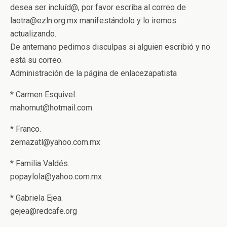
desea ser incluíd@, por favor escriba al correo de
laotra@ezln.org.mx manifestándolo y lo iremos
actualizando.
De antemano pedimos disculpas si alguien escribió y no
está su correo.
Administración de la página de enlacezapatista
* Carmen Esquivel.
mahomut@hotmail.com
* Franco.
zemazatl@yahoo.com.mx
* Familia Valdés.
popaylola@yahoo.com.mx
* Gabriela Ejea.
gejea@redcafe.org