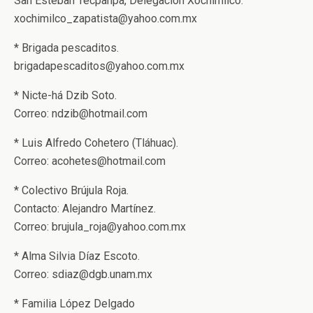
San Esteban Tecpanpa, Delegación Xochimilco.
xochimilco_zapatista@yahoo.com.mx
* Brigada pescaditos.
brigadapescaditos@yahoo.com.mx
* Nicte-há Dzib Soto.
Correo: ndzib@hotmail.com
* Luis Alfredo Cohetero (Tláhuac).
Correo: acohetes@hotmail.com
* Colectivo Brújula Roja.
Contacto: Alejandro Martínez.
Correo: brujula_roja@yahoo.com.mx
* Alma Silvia Díaz Escoto.
Correo: sdiaz@dgb.unam.mx
* Familia López Delgado