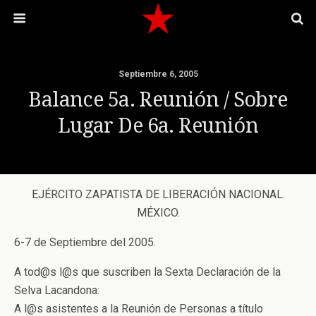
Septiembre 6, 2005
Balance 5a. Reunión / Sobre
Lugar De 6a. Reunión
EJÉRCITO ZAPATISTA DE LIBERACIÓN NACIONAL.
MÉXICO.
6-7 de Septiembre del 2005.
A tod@s l@s que suscriben la Sexta Declaración de la
Selva Lacandona:
A l@s asistentes a la Reunión de Personas a título