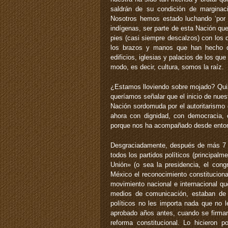
saldrán de su condición de marginac
Nosotros hemos estado luchando ‘por 
indígenas, ser parte de esta Nación qu
pies (casi siempre descalzos) con los
los brazos y manos que han hecho dar
edificios, iglesias y palacios de los qu
modo, es decir, cultura, somos la raíz.
¿Estamos lloviendo sobre mojado? Quiz
queríamos señalar que el inicio de nues
Nación sordomuda por el autoritarismo
ahora con dignidad, con democracia, c
porque nos ha acompañado desde ento
Desgraciadamente, después de más 7 a
todos los partidos políticos (principa
Unión» (o sea la presidencia, el cong
México el reconocimiento constitucional
movimiento nacional e internacional qu
medios de comunicación, estaban de 
políticos no les importa nada que no 
aprobado años antes, cuando se firma
reforma constitucional. Lo hicieron