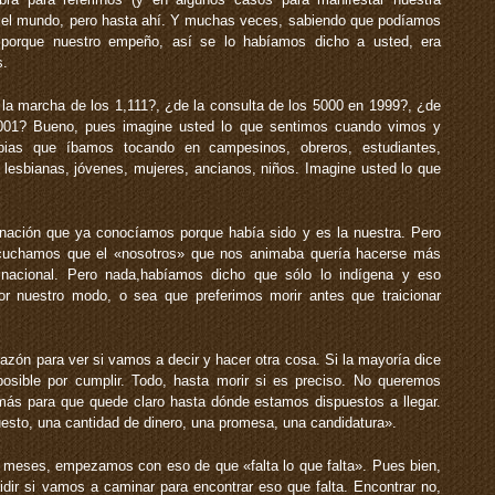
 y el mundo, pero hasta ahí. Y muchas veces, sabiendo que podíamos
porque nuestro empeño, así se lo habíamos dicho a usted, era
s.
 la marcha de los 1,111?, ¿de la consulta de los 5000 en 1999?, ¿de
 2001? Bueno, pues imagine usted lo que sentimos cuando vimos y
abias que íbamos tocando en campesinos, obreros, estudiantes,
esbianas, jóvenes, mujeres, ancianos, niños. Imagine usted lo que
gnación que ya conocíamos porque había sido y es la nuestra. Pero
scuchamos que el «nosotros» que nos animaba quería hacerse más
nacional. Pero nada,habíamos dicho que sólo lo indígena y eso
r nuestro modo, o sea que preferimos morir antes que traicionar
zón para ver si vamos a decir y hacer otra cosa. Si la mayoría dice
osible por cumplir. Todo, hasta morir si es preciso. No queremos
ás para que quede claro hasta dónde estamos dispuestos a llegar.
esto, una cantidad de dinero, una promesa, una candidatura».
s meses, empezamos con eso de que «falta lo que falta». Pues bien,
idir si vamos a caminar para encontrar eso que falta. Encontrar no,