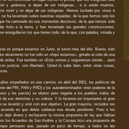
ión y ¡pobreza, si dejan de ser indígenas… o si están muertos.
no morir y no dejar de ser indígenas. Hemos luchado por, vivos e
e se ha levantado sobre nuestras espaldas; de la que hemos sido los
 que ha caminado en sus momentos decisivos; de la que hemos sido
 fruto a la tierra, y han levantado las grandes construcciones,
e se enorgullecen los que tienen todo; de la que, con palabra, mirada y
ás es porque estamos en Junio, el sexto mes del año. Bueno, sólo
tro alzamiento no fue sólo un «Aquí estamos», gritado al oído de una
 de arriba. Fue también un «Esto somos y seguiremos siendo… pero
on justicia, con libertad». Usted lo sabe bien, entre otras cosas,
nces.
ños empeñados en ese camino, en abril del 2001, los políticos de
lmente del PRI, PAN y PRD) y los autodenominados «tres poderes de la
reso y los jueces) se aliaron para negarle a los pueblos indios de
 de sus derechos y su cultura. Y lo hicieron sin importarles el gran
e se levantó y unió con ese objetivo. La gran mayoría, incluidos los
acuerdo en que debía saldarse esa deuda pendiente. Pero a los
les deje dinero y rechazaron la misma propuesta de ley que habían
ron los Acuerdos de San Andrés y la Cocopa hizo una propuesta de
 porque pensaron que, pasado un poco de tiempo, a todos se les