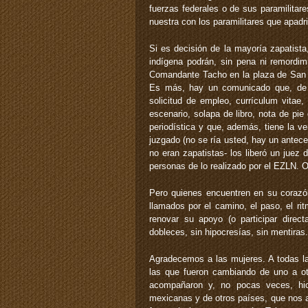
fuerzas federales o de sus paramilitar
nuestra con los paramilitares que apadr
Si es decisión de la mayoría zapatist
indígena podrán, sin pena ni remordimi
Comandante Tacho en la plaza de San 
Es más, hay un comunicado que, de 
solicitud de empleo, currículum vitae,
escenario, solapa de libro, nota de pie
periodística y que, además, tiene la v
juzgado (no se ría usted, hay un antec
no eran zapatistas- los liberó un jue
personas de lo realizado por el EZLN. 
Pero quienes encuentren en su corazó
llamados por el camino, el paso, el ri
renovar su apoyo (o participar dire
dobleces, sin hipocresías, sin mentiras.
Agradecemos a las mujeres. A todas la
las que fueron cambiando de uno a o
acompañaron y, no pocas veces, hic
mexicanas y de otros países, que nos 