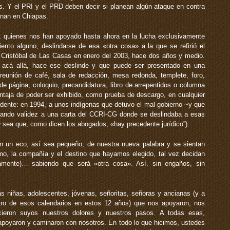
es. Y el PRI y el PRD deben decir si planean algún ataque en contra
inan en Chiapas.
a, quienes nos han apoyado hasta ahora en la lucha exclusivamente
ento alguno, deslindarse de esa «otra cosa» a la que se refirió el
Cristóbal de Las Casas en enero del 2003, hace dos años y medio.
acá allá, hace ese deslinde y que puede ser presentado en una
 reunión de café, sala de redacción, mesa redonda, templete, foro,
 de página, coloquio, precandidatura, libro de arrepentidos o columna
entaja de poder ser exhibido, como prueba de descargo, en cualquier
edente: en 1994, a unos indígenas que detuvo el mal gobierno ~y que
z dando validez a una carta del CCRI-CG donde se deslindaba a esas
O sea que, como dicen los abogados, «hay precedente jurídico”).
n un eco, así sea pequeño, de nuestra nueva palabra y se sientan
tmo, la compañía y el destino que hayamos elegido, tal vez decidan
ctamente)… sabiendo que será «otra cosa». Así. sin engaños, sin
s niñas, adolescentes, jóvenas, señoritas, señoras y ancianas (y a
tro de esos calendarios en estos 12 años) que nos apoyaron, nos
ieron suyos nuestros dolores y nuestros pasos. A todas esas,
apoyaron y caminaron con nosotros. En todo lo que hicimos, ustedes