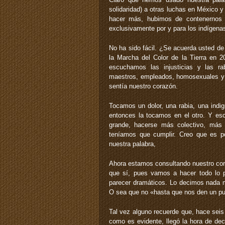
solidaridad) a otras luchas en México
hacer más, hubimos de contenernos 
exclusivamente por y para los indígena
No ha sido fácil. ¿Se acuerda usted de
la Marcha del Color de la Tierra en
escuchamos las injusticias y las r
maestros, empleados, homosexuales y l
sentía nuestro corazón.
Tocamos un dolor, una rabia, una indi
entonces la tocamos en el otro. Y e
grande, hacerse más colectivo, más 
teníamos que cumplir. Creo que es po
nuestra palabra,
Ahora estamos consultando nuestro cora
que sí, pues vamos a hacer todo lo p
parecer dramáticos. Lo decimos nada m
O sea que no «hasta que nos den un pu
Tal vez alguno recuerde que, hace sei
como es evidente, llegó la hora de dec