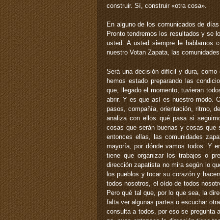
construir. Sí, construir «otra cosa».
En alguno de los comunicados de días 
Pronto tendremos los resultados y se l
usted. A usted siempre le hablamos c
nuestro Votan Zapata, las comunidades 
Será una decisión difícil y dura, como
hemos estado preparando las condicio
que, llegado el momento, tuvieran todo
abrir. Y es que así es nuestro modo. 
pasos, compañía, orientación, ritmo, d
analiza con ellos qué pasa si segui
cosas que serán buenas y cosas que 
entonces ellas, las comunidades zapat
mayoría, por dónde vamos todos. Y en
tiene que organizar los trabajos o p
dirección zapatista no mira según lo qu
los pueblos y tocar su corazón y hace
todos nosotros, el oído de todos nosot
Pero qué tal que, por lo que sea, la dir
falta ver algunas partes o escuchar ot
consulta a todos, por eso se pregunta 