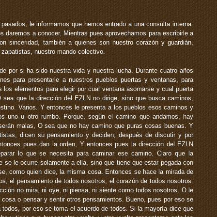
pasados, le informamos que hemos entrado a una consulta interna.
os daremos a conocer. Mientras pues aprovechamos para escribirle a
on sinceridad, también a quienes son nuestro corazón y guardián,
zapatistas, nuestro mando colectivo.
 de por si ha sido nuestra vida y nuestra lucha. Durante cuatro años
nes para presentarle a nuestros pueblos puertas y ventanas, para
s los elementos para elegir por cual ventana asomarse y cual puerta
O sea que la dirección del EZLN no dirige, sino que busca caminos,
estino. Varios. Y entonces le presenta a los pueblos esos caminos y
mos uno u otro rumbo. Porque, según el camino que andamos, hay
serán malas, O sea que no hay camino que puras cosas buenas. Y
istas, dicen su pensamiento y deciden, después de discutir y por
tonces pues dan la orden, Y entonces pues la dirección del EZLN
reparar lo que se necesita para caminar ese camino. Claro que la
e se le ocurre solamente a ella, sino que tiene que estar pegada con
rse, como quien dice, la misma cosa. Entonces se hace la mirada de
ros, el pensamiento de todos nosotros, el corazón de todos nosotros.
ección no mira, ni oye, ni piensa, ni siente como todos nosotros. O le
ra cosa o pensar y sentir otros pensamientos. Bueno, pues por eso se
a todos, por eso se toma el acuerdo de todos. Si la mayoría dice que