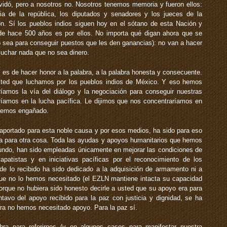
lvidó, pero a nosotros no. Nosotros tenemos memoria y fueron ellos:
ia de la república, los diputados y senadores y los jueces de la
n. Sí los pueblos indios siguen hoy en el sótano de esta Nación y
e hace 500 años es por ellos. No importa qué digan ahora que se
o sea para conseguir puestos que les den ganancias): no van a hacer
cuchar nada que no sea dinero.
 es de hacer honor a la palabra, a la palabra honesta y consecuente.
sted que luchamos por los pueblos indios de México. Y eso hemos
ríamos la vía del diálogo y la negociación para conseguir nuestras
íamos en la lucha pacífica. Le dijimos que nos concentraríamos en
a hemos engañado.
aportado para esta noble causa y por esos medios, ha sido para eso
 para otra cosa. Toda las ayudas y apoyos humanitarios que hemos
mundo, han sido empleadas únicamente en mejorar las condiciones de
patistas y en iniciativas pacíficas por el reconocimiento de los
de lo recibido ha sido dedicado a la adquisición de armamento ni a
rque no lo hemos necesitado (el EZLN mantiene intacta su capacidad
porque no hubiera sido honesto decirle a usted que su apoyo era para
tavo del apoyo recibido para la paz con justicia y dignidad, se ha
rra no hemos necesitado apoyo. Para la paz sí.
ra para referirnos (y en algunos casos para manifestar nuestra