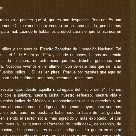
a:
ratos va a parecer que sí, que es una despedida. Pero no. Es una
taremos. Originalmente esto vendría en un comunicado, pero hemos
o para mal, cuando le hablamos a usted casi siempre lo hicimos en
iños y ancianos del Ejército Zapatista de Liberación Nacional. Tal
rmas el 1 de Enero de 1994 y, desde entonces, hemos mantenido
sistido la guerra de exterminio que los distintos gobiernos han
ra. Nosotros vivimos en el último rincón de este país que se llama
ueblos Indios «. Sí, así en plural. Porque por razones que aquí no
l para todo: sufrimos, morimos, peleamos, resistimos.
resulta que, desde aquella madrugada del inicio del 94, hemos
o con la palabra, nuestra lucha, nuestro esfuerzo, nuestra vida y
pueblos indios de México, al reconocimiento de sus derechos y su
 somos abrumadoramente indígenas. Indígenas mayas, para ser más
as en este país, no obstante haber sido la base de las grandes
uen siendo el sector social más agredido y más explotado. Si con
ilitares, y las guerras disfrazadas de «políticas», de despojo, de
inación, de ignorancia, es con los indígenas. La guerra en contra
ue se ha convertido en lugar común el pensar que los indígenas sólo