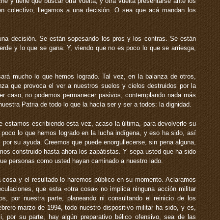
che y tiene que buscar otra vuelta, y otra vuelta presentarse ante los
en colectivo, llegamos a una decisión. O sea que acá mandan los
na decisión. Se están sopesando los pros y los contras. Se están
ierde y lo que se gana. Y, viendo que no es poco lo que se arriesga,
sará mucho lo que hemos logrado. Tal vez, en la balanza de otros,
za que provoca el ver a nuestros suelos y cielos destruidos por la
quier caso, no podemos permanecer pasivos, contemplando nada más
estra Patria de todo lo que la hacía ser y ser a todos: la dignidad.
 estamos escribiendo esta vez, acaso la última, para devolverle su
poco lo que hemos logrado en la lucha indígena, y eso ha sido, así
, por su ayuda. Creemos que puede enorgullecerse, sin pena alguna,
emos construido hasta ahora los zapátistas. Y sepa usted que ha sido
 que personas como usted hayan caminado a nuestro lado.
 cosa y el resultado lo haremos público en su momento. Aclaramos
culaciones, que esta «otra cosa» no implica ninguna acción militar
s, por nuestra parte, planeando ni consultando el reinicio de los
brero-marzo de 1994, todo nuestro dispositivo militar ha sido, y es,
i, por su parte, hay algún preparativo bélico ofensivo, sea de las