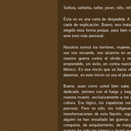
Señora, señorita, señor, joven, niño, niñ
Ésta no es una carta de despedida. A 
carta de explicación. Bueno, eso tra
elegido esta forma porque, para bien 
este tono más personal.
Nosotros somos los hombres, mujeres, n
vez nos recuerde, nos alzamos en a
nuestra guerra contra el olvido y re
emprendido, sin éxito, en contra nuest
México. En ese rincón que se llama «P
daremos, en este rincón se usa el plura
Bueno, pues como usted bien sabe, 
dedicado, primero con el fuego y lueg
nuestra muerte, exclusivamente a los 
cultura. Era lógico, los zapatistas
precisos. Pero no sólo, los indígen
transformaciones de esta Nación, sig
alguien se han ensañado las guerras m
conquista, de aniquilamiento, de marg
nuestra ha sido tan intensa y brutal q