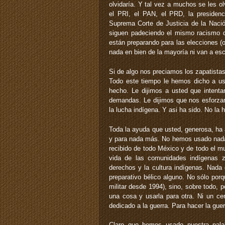
olvidaría. Y tal vez a muchos se les o
el PRI, el PAN, el PRD, la presidenc
Suprema Corte de Justicia de la Nació
siguen padeciendo el mismo racismo d
están preparando para las elecciones (
nada en bien de la mayoría ni van a es
Si de algo nos preciamos los zapatistas
Todo este tiempo le hemos dicho a u
hecho. Le dijimos a usted que intenta
demandas. Le dijimos que nos esforzar
la lucha indígena. Y asi ha sido. No l
Toda la ayuda que usted, generosa, ha 
y para nada más. No hemos usado nada
recibido de todo México y de todo el 
vida de las comunidades indígenas za
derechos y la cultura indígenas. Nada 
preparativo bélico alguno. No sólo po
militar desde 1994), sino, sobre todo, 
una cosa y usarla para otra. Ni un cen
dedicado a la guerra. Para hacer la gue
Claro que hemos usado nuestra palab