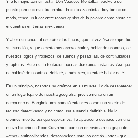
Y, a lo mejor, aún sin estar, Don Vázquez Montalbán vuelve a ser
puente para que nuestra palabra, la de los zapatistas hoy tan no de
moda, tenga un lugar entre tantos genios de la palabra como ahora se
encuentran en tierras mexicanas.
Y ahora entiendo, al escribir estas líneas, que tal vez ésa siempre fue
su intención, y que deberíamos aprovecharlo y hablar de nosotros, de
nuestros logros y tropiezos, de sueños y pesadillas, de continuidades
y rupturas. Pero no, la tentación apenas duró unos instantes. Así que
no hablaré de nosotros. Hablaré, o más bien, intentaré hablar de él.
En un principio, nosotros no creímos en su muerte. Lo de desaparecer
en un lugar lejano de nuestra geografía, precisamente en un
aeropuerto de Bangkok, nos pareció entonces como una suerte de
recurso detectivesco y no como una ausencia definitiva. No lo
creímos muerto, así que esperamos. Ya aparecería después con una
nueva historia de Pepe Carvalho o con una entrevista a un grupo de
«otros» antineoliberales, desconocidos para los demás «otros» que