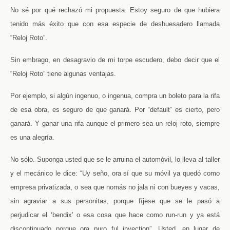
No sé por qué rechazó mi propuesta. Estoy seguro de que hubiera
tenido más éxito que con esa especie de deshuesadero llamada
“Reloj Roto”.
Sin embrago, en desagravio de mi torpe escudero, debo decir que el
“Reloj Roto” tiene algunas ventajas.
Por ejemplo, si algún ingenuo, o ingenua, compra un boleto para la rifa
de esa obra, es seguro de que ganará. Por “default” es cierto, pero
ganará. Y ganar una rifa aunque el primero sea un reloj roto, siempre
es una alegría.
No sólo. Suponga usted que se le arruina el automóvil, lo lleva al taller
y el mecánico le dice: “Uy seño, ora sí que su móvil ya quedó como
empresa privatizada, o sea que nomás no jala ni con bueyes y vacas,
sin agraviar a sus personitas, porque fíjese que se le pasó a
perjudicar el ‘bendix’ o esa cosa que hace como run-run y ya está
discontinuado porque ora puro ful inyection”. Usted, en lugar de