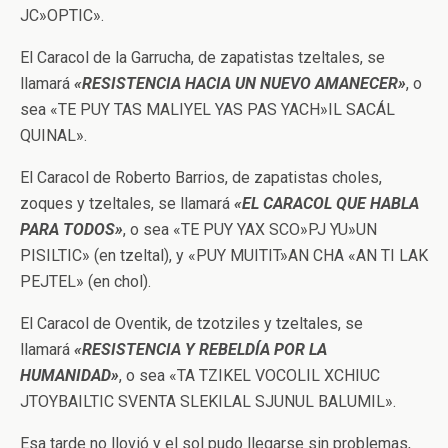
JC»OPTIC».
El Caracol de la Garrucha, de zapatistas tzeltales, se
llamará
«RESISTENCIA HACIA UN NUEVO AMANECER»
, o
sea «TE PUY TAS MALIYEL YAS PAS YACH»IL SACÁL
QUINAL».
El Caracol de Roberto Barrios, de zapatistas choles,
zoques y tzeltales, se llamará
«EL CARACOL QUE HABLA
PARA TODOS»
, o sea «TE PUY YAX SCO»PJ YU»UN
PISILTIC» (en tzeltal), y «PUY MUITIT»AN CHA «AN TI LAK
PEJTEL» (en chol).
El Caracol de Oventik, de tzotziles y tzeltales, se
llamará
«RESISTENCIA Y REBELDÍA POR LA
HUMANIDAD»
, o sea «TA TZIKEL VOCOLIL XCHIUC
JTOYBAILTIC SVENTA SLEKILAL SJUNUL BALUMIL».
Esa tarde no llovió y el sol pudo llegarse sin problemas,