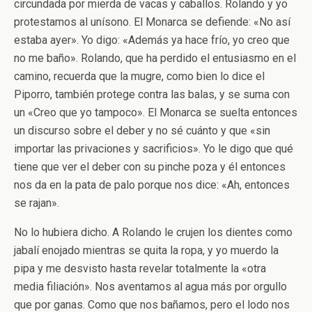
circundada por mierda de vacas y caballos. Rolando y yo
protestamos al unísono. El Monarca se defiende: «No así
estaba ayer». Yo digo: «Además ya hace frío, yo creo que
no me baño». Rolando, que ha perdido el entusiasmo en el
camino, recuerda que la mugre, como bien lo dice el
Piporro, también protege contra las balas, y se suma con
un «Creo que yo tampoco». El Monarca se suelta entonces
un discurso sobre el deber y no sé cuánto y que «sin
importar las privaciones y sacrificios». Yo le digo que qué
tiene que ver el deber con su pinche poza y él entonces
nos da en la pata de palo porque nos dice: «Ah, entonces
se rajan».
No lo hubiera dicho. A Rolando le crujen los dientes como
jabalí enojado mientras se quita la ropa, y yo muerdo la
pipa y me desvisto hasta revelar totalmente la «otra
media filiación». Nos aventamos al agua más por orgullo
que por ganas. Como que nos bañamos, pero el lodo nos