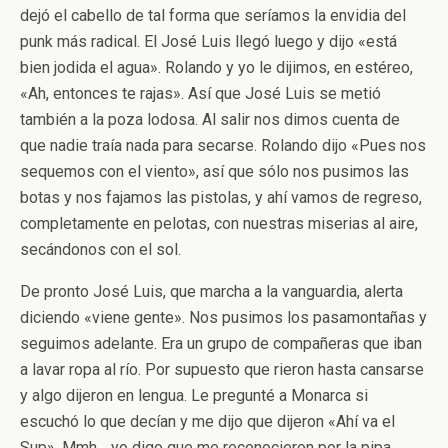
dejó el cabello de tal forma que seríamos la envidia del
punk más radical. El José Luis llegó luego y dijo «está
bien jodida el agua». Rolando y yo le dijimos, en estéreo,
«Ah, entonces te rajas». Así que José Luis se metió
también a la poza lodosa. Al salir nos dimos cuenta de
que nadie traía nada para secarse. Rolando dijo «Pues nos
sequemos con el viento», así que sólo nos pusimos las
botas y nos fajamos las pistolas, y ahí vamos de regreso,
completamente en pelotas, con nuestras miserias al aire,
secándonos con el sol.
De pronto José Luis, que marcha a la vanguardia, alerta
diciendo «viene gente». Nos pusimos los pasamontañas y
seguimos adelante. Era un grupo de compañeras que iban
a lavar ropa al río. Por supuesto que rieron hasta cansarse
y algo dijeron en lengua. Le pregunté a Monarca si
escuchó lo que decían y me dijo que dijeron «Ahí va el
Sup». Mmh… yo digo que me reconocieron por la pipa,