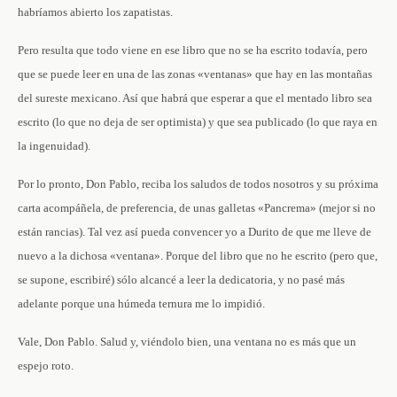
habríamos abierto los zapatistas.
Pero resulta que todo viene en ese libro que no se ha escrito todavía, pero
que se puede leer en una de las zonas «ventanas» que hay en las montañas
del sureste mexicano. Así que habrá que esperar a que el mentado libro sea
escrito (lo que no deja de ser optimista) y que sea publicado (lo que raya en
la ingenuidad).
Por lo pronto, Don Pablo, reciba los saludos de todos nosotros y su próxima
carta acompáñela, de preferencia, de unas galletas «Pancrema» (mejor si no
están rancias). Tal vez así pueda convencer yo a Durito de que me lleve de
nuevo a la dichosa «ventana». Porque del libro que no he escrito (pero que,
se supone, escribiré) sólo alcancé a leer la dedicatoria, y no pasé más
adelante porque una húmeda ternura me lo impidió.
Vale, Don Pablo. Salud y, viéndolo bien, una ventana no es más que un
espejo roto.