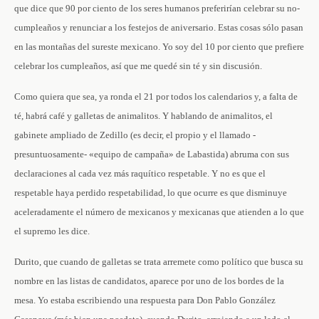
que dice que 90 por ciento de los seres humanos preferirían celebrar su no-
cumpleaños y renunciar a los festejos de aniversario. Estas cosas sólo pasan
en las montañas del sureste mexicano. Yo soy del 10 por ciento que prefiere
celebrar los cumpleaños, así que me quedé sin té y sin discusión.
Como quiera que sea, ya ronda el 21 por todos los calendarios y, a falta de
té, habrá café y galletas de animalitos. Y hablando de animalitos, el
gabinete ampliado de Zedillo (es decir, el propio y el llamado -
presuntuosamente- «equipo de campaña» de Labastida) abruma con sus
declaraciones al cada vez más raquítico respetable. Y no es que el
respetable haya perdido respetabilidad, lo que ocurre es que disminuye
aceleradamente el número de mexicanos y mexicanas que atienden a lo que
el supremo les dice.
Durito, que cuando de galletas se trata arremete como político que busca su
nombre en las listas de candidatos, aparece por uno de los bordes de la
mesa. Yo estaba escribiendo una respuesta para Don Pablo González