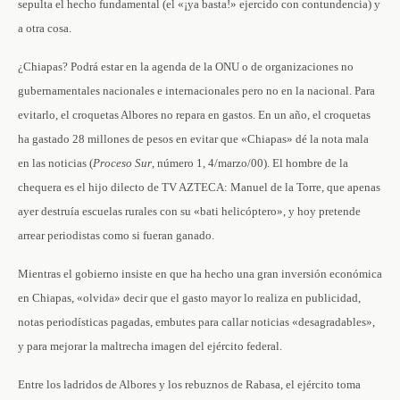
sepulta el hecho fundamental (el «¡ya basta!» ejercido con contundencia) y
a otra cosa.
¿Chiapas? Podrá estar en la agenda de la ONU o de organizaciones no
gubernamentales nacionales e internacionales pero no en la nacional. Para
evitarlo, el croquetas Albores no repara en gastos. En un año, el croquetas
ha gastado 28 millones de pesos en evitar que «Chiapas» dé la nota mala
en las noticias (
Proceso Sur
, número 1, 4/marzo/00). El hombre de la
chequera es el hijo dilecto de TV AZTECA: Manuel de la Torre, que apenas
ayer destruía escuelas rurales con su «bati helicóptero», y hoy pretende
arrear periodistas como si fueran ganado.
Mientras el gobierno insiste en que ha hecho una gran inversión económica
en Chiapas, «olvida» decir que el gasto mayor lo realiza en publicidad,
notas periodísticas pagadas, embutes para callar noticias «desagradables»,
y para mejorar la maltrecha imagen del ejército federal.
Entre los ladridos de Albores y los rebuznos de Rabasa, el ejército toma