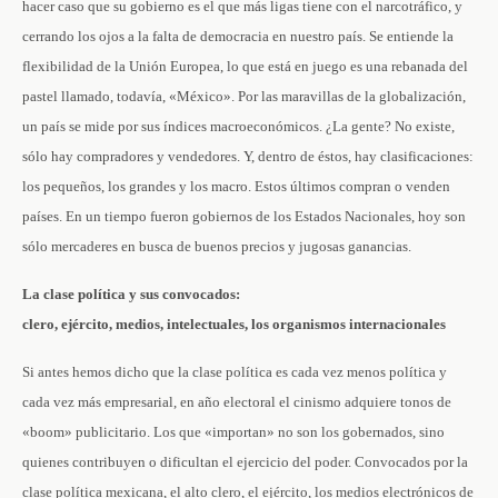
hacer caso que su gobierno es el que más ligas tiene con el narcotráfico, y
cerrando los ojos a la falta de democracia en nuestro país. Se entiende la
flexibilidad de la Unión Europea, lo que está en juego es una rebanada del
pastel llamado, todavía, «México». Por las maravillas de la globalización,
un país se mide por sus índices macroeconómicos. ¿La gente? No existe,
sólo hay compradores y vendedores. Y, dentro de éstos, hay clasificaciones:
los pequeños, los grandes y los macro. Estos últimos compran o venden
países. En un tiempo fueron gobiernos de los Estados Nacionales, hoy son
sólo mercaderes en busca de buenos precios y jugosas ganancias.
La clase política y sus convocados:
clero, ejército, medios, intelectuales, los organismos internacionales
Si antes hemos dicho que la clase política es cada vez menos política y
cada vez más empresarial, en año electoral el cinismo adquiere tonos de
«boom» publicitario. Los que «importan» no son los gobernados, sino
quienes contribuyen o dificultan el ejercicio del poder. Convocados por la
clase política mexicana, el alto clero, el ejército, los medios electrónicos de