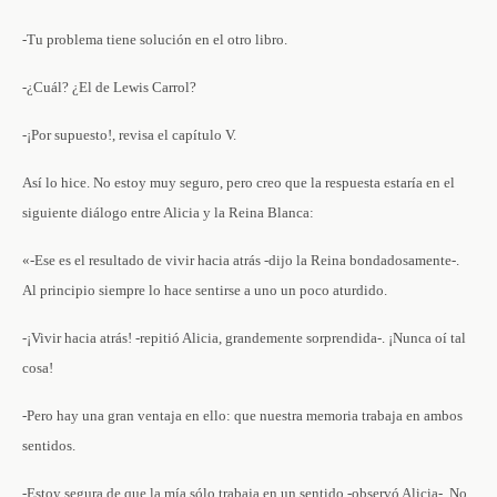
-Tu problema tiene solución en el otro libro.
-¿Cuál? ¿El de Lewis Carrol?
-¡Por supuesto!, revisa el capítulo V.
Así lo hice. No estoy muy seguro, pero creo que la respuesta estaría en el
siguiente diálogo entre Alicia y la Reina Blanca:
«-Ese es el resultado de vivir hacia atrás -dijo la Reina bondadosamente-.
Al principio siempre lo hace sentirse a uno un poco aturdido.
-¡Vivir hacia atrás! -repitió Alicia, grandemente sorprendida-. ¡Nunca oí tal
cosa!
-Pero hay una gran ventaja en ello: que nuestra memoria trabaja en ambos
sentidos.
-Estoy segura de que la mía sólo trabaja en un sentido -observó Alicia-. No