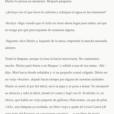
Durito lo piensa un momento. Después pregunta:
-¿Incluye eso el que laves la cubierta y achiques el agua en las tormentas?
-Incluye -digo viendo que el cielo no tiene ahora lugar para nubes, así que
no tengo por qué preocuparme de tormenta alguna.
-Sígueme -dice Durito y, bajando de la mesa, emprende la marcha montaña
adentro.
Tomé la lámpara, aunque la luna la hacía innecesaria. No caminamos
mucho. Durito paró frente a un Huapac’ y señaló a una de las ramas. -Ahí -
dijo. Miré hacia donde señalaba y vi un pequeño costal colgado. Debía ser
un viejo «buzón», dejado hacia tiempo por alguna de nuestras unidades.
Durito se sentó al pie del árbol, sacó su pipa y se puso a fumar. Yo interpreté
su silencio y subí al árbol, desaté el costal y bajé con él. Al abrirlo vi, en
efecto, que había un viejo paquete de galletas «Pancrema», un par de pilas
«AA», una lámpara ya oxidada, un libro viejo y ajado de Lewis Carrol (
Al
otro lado del Espejo
), un cancionero zapatista… ¡y un libro de teoría