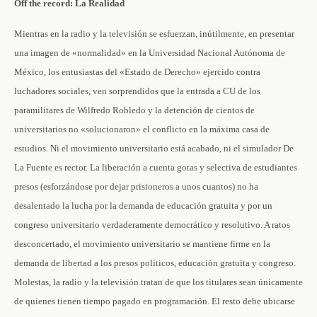
Off the record: La Realidad
Mientras en la radio y la televisión se esfuerzan, inútilmente, en presentar
una imagen de «normalidad» en la Universidad Nacional Autónoma de
México, los entusiastas del «Estado de Derecho» ejercido contra
luchadores sociales, ven sorprendidos que la entrada a CU de los
paramilitares de Wilfredo Robledo y la detención de cientos de
universitarios no «solucionaron» el conflicto en la máxima casa de
estudios. Ni el movimiento universitario está acabado, ni el simulador De
La Fuente es rector. La liberación a cuenta gotas y selectiva de estudiantes
presos (esforzándose por dejar prisioneros a unos cuantos) no ha
desalentado la lucha por la demanda de educación gratuita y por un
congreso universitario verdaderamente democrático y resolutivo. A ratos
desconcertado, el movimiento universitario se mantiene firme en la
demanda de libertad a los presos políticos, educación gratuita y congreso.
Molestas, la radio y la televisión tratan de que los titulares sean únicamente
de quienes tienen tiempo pagado en programación. El resto debe ubicarse