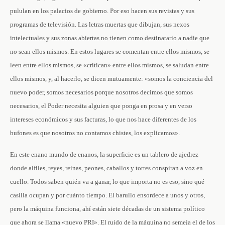
pululan en los palacios de gobierno. Por eso hacen sus revistas y sus
programas de televisión. Las letras muertas que dibujan, sus nexos
intelectuales y sus zonas abiertas no tienen como destinatario a nadie que
no sean ellos mismos. En estos lugares se comentan entre ellos mismos, se
leen entre ellos mismos, se «critican» entre ellos mismos, se saludan entre
ellos mismos, y, al hacerlo, se dicen mutuamente: «somos la conciencia del
nuevo poder, somos necesarios porque nosotros decimos que somos
necesarios, el Poder necesita alguien que ponga en prosa y en verso
intereses económicos y sus facturas, lo que nos hace diferentes de los
bufones es que nosotros no contamos chistes, los explicamos».
En este enano mundo de enanos, la superficie es un tablero de ajedrez
donde alfiles, reyes, reinas, peones, caballos y torres conspiran a voz en
cuello. Todos saben quién va a ganar, lo que importa no es eso, sino qué
casilla ocupan y por cuánto tiempo. El barullo ensordece a unos y otros,
pero la máquina funciona, ahí están siete décadas de un sistema político
que ahora se llama «nuevo PRI». El ruido de la máquina no semeja el de los