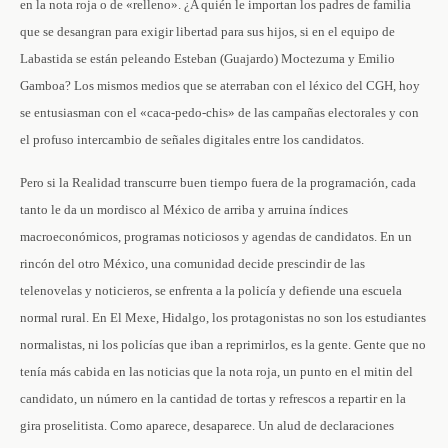
en la nota roja o de «relleno». ¿A quién le importan los padres de familia
que se desangran para exigir libertad para sus hijos, si en el equipo de
Labastida se están peleando Esteban (Guajardo) Moctezuma y Emilio
Gamboa? Los mismos medios que se aterraban con el léxico del CGH, hoy
se entusiasman con el «caca-pedo-chis» de las campañas electorales y con
el profuso intercambio de señales digitales entre los candidatos.
Pero si la Realidad transcurre buen tiempo fuera de la programación, cada
tanto le da un mordisco al México de arriba y arruina índices
macroeconómicos, programas noticiosos y agendas de candidatos. En un
rincón del otro México, una comunidad decide prescindir de las
telenovelas y noticieros, se enfrenta a la policía y defiende una escuela
normal rural. En El Mexe, Hidalgo, los protagonistas no son los estudiantes
normalistas, ni los policías que iban a reprimirlos, es la gente. Gente que no
tenía más cabida en las noticias que la nota roja, un punto en el mitin del
candidato, un número en la cantidad de tortas y refrescos a repartir en la
gira proselitista. Como aparece, desaparece. Un alud de declaraciones