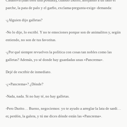
Casanova (más bien una posdata), cuando Durito, arrojando a un lado el
parche, la pata de palo y el garfio, exclama-pregunta-exige- demanda:
-¿Alguien dijo galletas?
-No lo dije, lo escribí. Y no te emociones porque son de animalitos y, según
entiendo, no son de tus favoritas.
-¿Por qué siempre revuelves la política con cosas tan nobles como las
galletas? Además, yo sé donde hay guardadas unas «Pancrema».
Dejé de escribir de inmediato.
-¿»Pancrema»? ¿Dónde?
-Nada, nada. Si no hay té, no hay galletas.
-Pero Durito… Bueno, negociemos: yo te ayudo a arreglar la lata de sardi…
er, perdón, la galera, y tú me dices dónde están las «Pancrema».