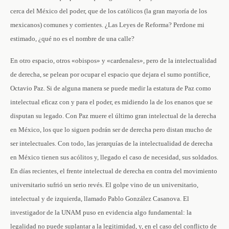
cerca del México del poder, que de los católicos (la gran mayoría de los
mexicanos) comunes y corrientes. ¿Las Leyes de Reforma? Perdone mi
estimado, ¿qué no es el nombre de una calle?
En otro espacio, otros «obispos» y «cardenales», pero de la intelectualidad
de derecha, se pelean por ocupar el espacio que dejara el sumo pontífice,
Octavio Paz. Si de alguna manera se puede medir la estatura de Paz como
intelectual eficaz con y para el poder, es midiendo la de los enanos que se
disputan su legado. Con Paz muere el último gran intelectual de la derecha
en México, los que lo siguen podrán ser de derecha pero distan mucho de
ser intelectuales. Con todo, las jerarquías de la intelectualidad de derecha
en México tienen sus acólitos y, llegado el caso de necesidad, sus soldados.
En días recientes, el frente intelectual de derecha en contra del movimiento
universitario sufrió un serio revés. El golpe vino de un universitario,
intelectual y de izquierda, llamado Pablo González Casanova. El
investigador de la UNAM puso en evidencia algo fundamental: la
legalidad no puede suplantar a la legitimidad, y, en el caso del conflicto de