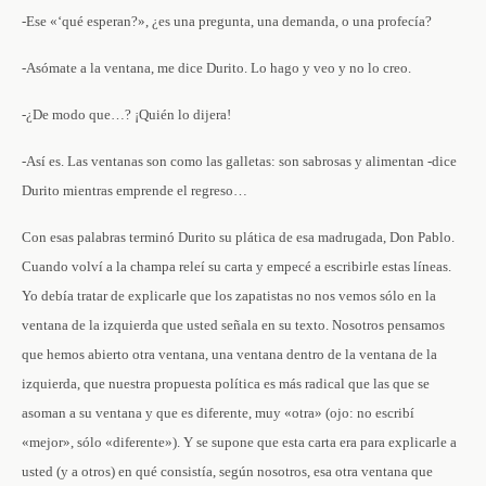
-Ese «‘qué esperan?», ¿es una pregunta, una demanda, o una profecía?
-Asómate a la ventana, me dice Durito. Lo hago y veo y no lo creo.
-¿De modo que…? ¡Quién lo dijera!
-Así es. Las ventanas son como las galletas: son sabrosas y alimentan -dice
Durito mientras emprende el regreso…
Con esas palabras terminó Durito su plática de esa madrugada, Don Pablo.
Cuando volví a la champa releí su carta y empecé a escribirle estas líneas.
Yo debía tratar de explicarle que los zapatistas no nos vemos sólo en la
ventana de la izquierda que usted señala en su texto. Nosotros pensamos
que hemos abierto otra ventana, una ventana dentro de la ventana de la
izquierda, que nuestra propuesta política es más radical que las que se
asoman a su ventana y que es diferente, muy «otra» (ojo: no escribí
«mejor», sólo «diferente»). Y se supone que esta carta era para explicarle a
usted (y a otros) en qué consistía, según nosotros, esa otra ventana que