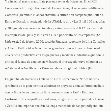
Y aún así, el macro maquillaje presenta serias deficiencias. En el XIII
Congreso del Colegio Nacional de Economistas, el secretario zedillista de
Comercio (Herminio Blanco) enfrentó la crítica a su campaña publicitaria.
Enrique Dussel, investigador de la UNAM, le dijo «Las 3 mil 100 maquilas
y 300 grandes empresas nacionales y extranjeras son el 0.12 por ciento de
las empresas del país, y sólo crean el 5.6 por ciento de los empleos» (
El
Universal
, 9 de febrero 2000, sección Finanzas, reportaje de Lilia González
y Alberto Bello). Al señalar que las grandes corporaciones no han creado
una cadena productiva con las pequeñas y medianas industrias (que son la
principal fuente de empleo en México), el investigador tuvo el humor de
señalarle al señor Blanco: «Estos son datos, no globalofobia» (Ibid).
En gran fraude llamado «Tratado de Libre Comercio de Norteamérica»
(producto de la gran mentira salinista), se proyecta ahora al futuro mediato
con la firma de un tratado de libre comercio con la Unión Europea.
Gustosos de los maquillajes modernos, los gobiernos europeos dan la mano
a Zedillo sin importar que éste la tenga manchada de sangre indígena, sin