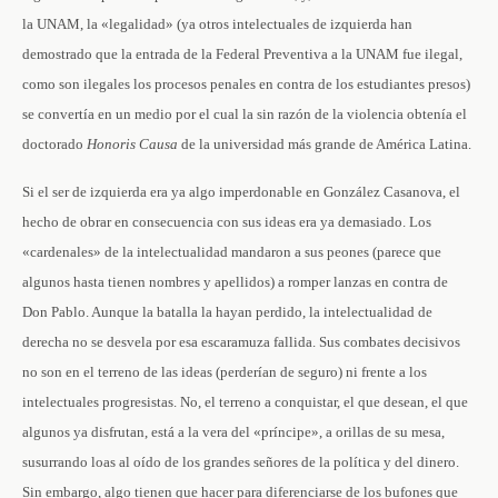
la UNAM, la «legalidad» (ya otros intelectuales de izquierda han
demostrado que la entrada de la Federal Preventiva a la UNAM fue ilegal,
como son ilegales los procesos penales en contra de los estudiantes presos)
se convertía en un medio por el cual la sin razón de la violencia obtenía el
doctorado
Honoris Causa
de la universidad más grande de América Latina.
Si el ser de izquierda era ya algo imperdonable en González Casanova, el
hecho de obrar en consecuencia con sus ideas era ya demasiado. Los
«cardenales» de la intelectualidad mandaron a sus peones (parece que
algunos hasta tienen nombres y apellidos) a romper lanzas en contra de
Don Pablo. Aunque la batalla la hayan perdido, la intelectualidad de
derecha no se desvela por esa escaramuza fallida. Sus combates decisivos
no son en el terreno de las ideas (perderían de seguro) ni frente a los
intelectuales progresistas. No, el terreno a conquistar, el que desean, el que
algunos ya disfrutan, está a la vera del «príncipe», a orillas de su mesa,
susurrando loas al oído de los grandes señores de la política y del dinero.
Sin embargo, algo tienen que hacer para diferenciarse de los bufones que