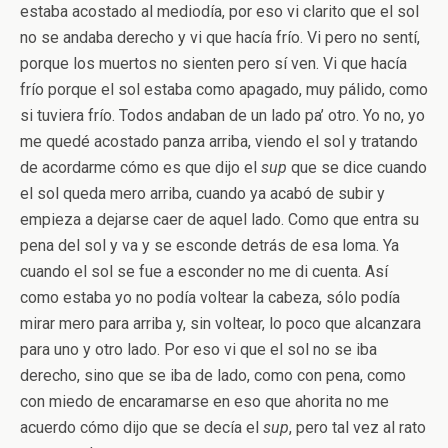
estaba acostado al mediodía, por eso vi clarito que el sol
no se andaba derecho y vi que hacía frío. Vi pero no sentí,
porque los muertos no sienten pero sí ven. Vi que hacía
frío porque el sol estaba como apagado, muy pálido, como
si tuviera frío. Todos andaban de un lado pa’ otro. Yo no, yo
me quedé acostado panza arriba, viendo el sol y tratando
de acordarme cómo es que dijo el
sup
que se dice cuando
el sol queda mero arriba, cuando ya acabó de subir y
empieza a dejarse caer de aquel lado. Como que entra su
pena del sol y va y se esconde detrás de esa loma. Ya
cuando el sol se fue a esconder no me di cuenta. Así
como estaba yo no podía voltear la cabeza, sólo podía
mirar mero para arriba y, sin voltear, lo poco que alcanzara
para uno y otro lado. Por eso vi que el sol no se iba
derecho, sino que se iba de lado, como con pena, como
con miedo de encaramarse en eso que ahorita no me
acuerdo cómo dijo que se decía el
sup
, pero tal vez al rato