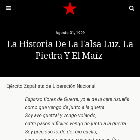
Agosto 31, 1999
La Historia De La Falsa Luz, La
Piedra Y El Maíz
Ejército Zapatista de Liberación Nacional
Esparzo flores de Guerra, yo el de la cara risueña
como que vengo de junto a la guerra.
Soy ave quetzal y vengo volando,
entre pasos difíciles vengo de junto a la guerra.
Soy precioso tordo de rojo cuello,
vengo volando: vengo a convertirme en flor,