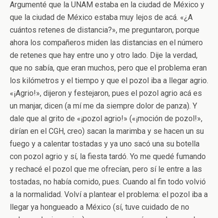
Argumenté que la UNAM estaba en la ciudad de México y
que la ciudad de México estaba muy lejos de acá. «¿A
cuántos retenes de distancia?», me preguntaron, porque
ahora los compañeros miden las distancias en el número
de retenes que hay entre uno y otro lado. Dije la verdad,
que no sabía, que eran muchos, pero que el problema eran
los kilómetros y el tiempo y que el pozol iba a llegar agrio.
«¡Agrio!», dijeron y festejaron, pues el pozol agrio acá es
un manjar, dicen (a mí me da siempre dolor de panza). Y
dale que al grito de «¡pozol agrio!» («¡moción de pozol!»,
dirían en el CGH, creo) sacan la marimba y se hacen un su
fuego y a calentar tostadas y ya uno sacó una su botella
con pozol agrio y sí, la fiesta tardó. Yo me quedé fumando
y rechacé el pozol que me ofrecían, pero sí le entre a las
tostadas, no había comido, pues. Cuando al fin todo volvió
a la normalidad. Volví a plantear el problema: el pozol iba a
llegar ya hongueado a México (sí, tuve cuidado de no