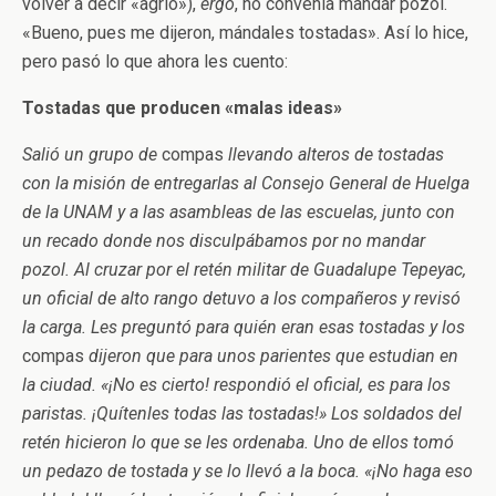
volver a decir «agrio»),
ergo
, no convenía mandar pozol.
«Bueno, pues ­me dijeron­, mándales tostadas». Así lo hice,
pero pasó lo que ahora les cuento:
Tostadas que producen «malas ideas»
Salió un grupo de
compas
llevando alteros de tostadas
con la misión de entregarlas al Consejo General de Huelga
de la UNAM y a las asambleas de las escuelas, junto con
un recado donde nos disculpábamos por no mandar
pozol. Al cruzar por el retén militar de Guadalupe Tepeyac,
un oficial de alto rango detuvo a los compañeros y revisó
la carga. Les preguntó para quién eran esas tostadas y los
compas
dijeron que para unos parientes que estudian en
la ciudad. «¡No es cierto! ­respondió el oficial­, es para los
paristas. ¡Quítenles todas las tostadas!» Los soldados del
retén hicieron lo que se les ordenaba. Uno de ellos tomó
un pedazo de tostada y se lo llevó a la boca. «¡No haga eso