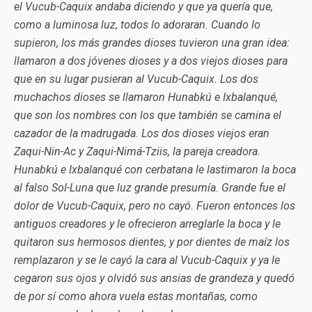
el Vucub-Caquix andaba diciendo y que ya quería que,
como a luminosa luz, todos lo adoraran. Cuando lo
supieron, los más grandes dioses tuvieron una gran idea:
llamaron a dos jóvenes dioses y a dos viejos dioses para
que en su lugar pusieran al Vucub-Caquix. Los dos
muchachos dioses se llamaron Hunabkú e Ixbalanqué,
que son los nombres con los que también se camina el
cazador de la madrugada. Los dos dioses viejos eran
Zaqui-Nin-Ac y Zaqui-Nimá-Tziis, la pareja creadora.
Hunabkú e Ixbalanqué con cerbatana le lastimaron la boca
al falso Sol-Luna que luz grande presumía. Grande fue el
dolor de Vucub-Caquix, pero no cayó. Fueron entonces los
antiguos creadores y le ofrecieron arreglarle la boca y le
quitaron sus hermosos dientes, y por dientes de maíz los
remplazaron y se le cayó la cara al Vucub-Caquix y ya le
cegaron sus ojos y olvidó sus ansias de grandeza y quedó
de por sí como ahora vuela estas montañas, como