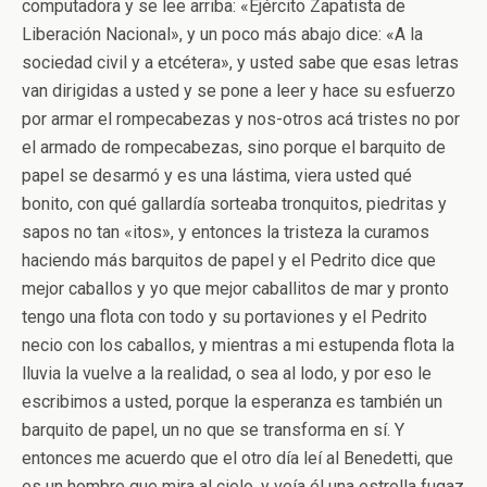
computadora y se lee arriba: «Ejército Zapatista de
Liberación Nacional», y un poco más abajo dice: «A la
sociedad civil y a etcétera», y usted sabe que esas letras
van dirigidas a usted y se pone a leer y hace su esfuerzo
por armar el rompecabezas y nos-otros acá tristes no por
el armado de rompecabezas, sino porque el barquito de
papel se desarmó y es una lástima, viera usted qué
bonito, con qué gallardía sorteaba tronquitos, piedritas y
sapos no tan «itos», y entonces la tristeza la curamos
haciendo más barquitos de papel y el Pedrito dice que
mejor caballos y yo que mejor caballitos de mar y pronto
tengo una flota con todo y su portaviones y el Pedrito
necio con los caballos, y mientras a mi estupenda flota la
lluvia la vuelve a la realidad, o sea al lodo, y por eso le
escribimos a usted, porque la esperanza es también un
barquito de papel, un no que se transforma en sí. Y
entonces me acuerdo que el otro día leí al Benedetti, que
es un hombre que mira al cielo, y veía él una estrella fugaz