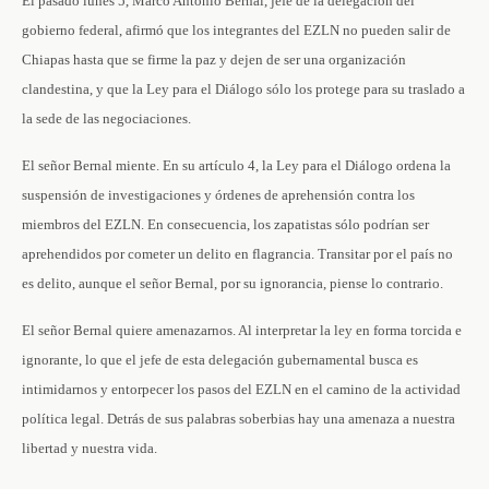
El pasado lunes 5, Marco Antonio Bernal, jefe de la delegación del
gobierno federal, afirmó que los integrantes del EZLN no pueden salir de
Chiapas hasta que se firme la paz y dejen de ser una organización
clandestina, y que la Ley para el Diálogo sólo los protege para su traslado a
la sede de las negociaciones.
El señor Bernal miente. En su artículo 4, la Ley para el Diálogo ordena la
suspensión de investigaciones y órdenes de aprehensión contra los
miembros del EZLN. En consecuencia, los zapatistas sólo podrían ser
aprehendidos por cometer un delito en flagrancia. Transitar por el país no
es delito, aunque el señor Bernal, por su ignorancia, piense lo contrario.
El señor Bernal quiere amenazarnos. Al interpretar la ley en forma torcida e
ignorante, lo que el jefe de esta delegación gubernamental busca es
intimidarnos y entorpecer los pasos del EZLN en el camino de la actividad
política legal. Detrás de sus palabras soberbias hay una amenaza a nuestra
libertad y nuestra vida.