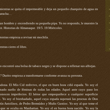
o mientras se quita el impermeable y deja un pequeño charquito de agua en
ucaracha…
n un hombro y encendiendo su pequeña pipa. Yo no respondo, le muestro la
cht. Historias de Almanaque. 19/5. 19.Miércoles.
entras empieza a revisar mi mochila.
tras cierro el libro.
to encontró una bolsa de tabaco negro y se dispone a rellenar sus alforjas.
? ­Durito empieza a transformarse conforme avanza su perorata.
dona. El Mío Cid redivivo, el que en buen hora ciñó espada. Yo soy el
onado sueño de féminas de todas las edades. Aquel ante cuyo paso los
conocen imperfectos. El héroe que empequeñece a cualquier superficie
s. Yo soy el bienhadado, aquel cuya espada superará las proezas de Don
tín Antolínez, de Pedro Bermúdez y Muño Gustioc. Yo soy al que teme el
ón que se oculta en Manhattan. Yo soy el en buena hora nacido. Yo soy la