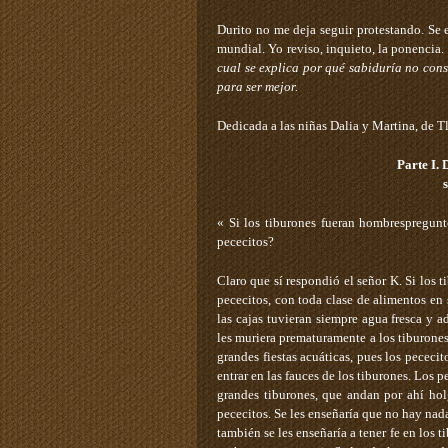
Durito no me deja seguir protestando. Se 
mundial. Yo reviso, inquieto, la ponencia.
cual se explica por qué sabiduría no cons
para ser mejor.
Dedicada a las niñas Dalia y Martina, de Tl
Parte I. 
«­ Si los tiburones fueran hombres­pregun
pececitos?
Claro que sí ­respondió el señor K­. Si los
pececitos, con toda clase de alimentos en 
las cajas tuvieran siempre agua fresca y a
les muriera prematuramente a los tiburones
grandes fiestas acuáticas, pues los pececit
entrar en las fauces de los tiburones. Los p
grandes tiburones, que andan por ahí hol
pececitos. Se les enseñaría que no hay nad
también se les enseñaría a tener fe en los t