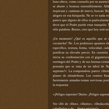
luna ofrece, como consuelo por su ausencia,
se aburre y bosteza ostensiblemente. Al
tropiezan y caminan de nuevo, buscan. Bu
alegres en esa búsqueda. No se ve nada es
parece que alguno de ellos es particularme
decir que el Poder puede estar tranquilo.
sólo palabras. Bueno, creo que hoy será u
¡Un momento! ¿Qué es aquello que se cu
cucaracha? No. Los poderosos aparatos ele
específico, textura, forma, velocidad, ca
justificar su elevado precio. En cuestió
inicia su confrontación con el gigantesc
enemigos del Poder y de sus buenas costum
pensaría que se trata de un árbol de Na
supremo!». La computadora parece cibernét
planes de ultradefensa. Los centros fina
fuertemente armadas toman nerviosas posic
la respuesta.
«¡Peligro supremo! Durito. ¡Peligro suprem
Ver «D» de «Don», «Durito», «Desfacedo
caballería» y de…Alerta máxima!».