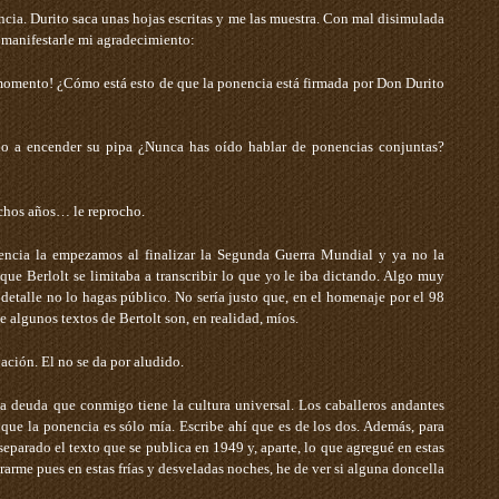
ncia. Durito saca unas hojas escritas y me las muestra. Con mal disimulada
 manifestarle mi agradecimiento:
momento! ¿Cómo está esto de que la ponencia está firmada por Don Durito
ndo a encender su pipa­ ¿Nunca has oído hablar de ponencias conjuntas?
chos años… ­le reprocho.
onencia la empezamos al finalizar la Segunda Guerra Mundial y ya no la
que Berlolt se limitaba a transcribir lo que yo le iba dictando. Algo muy
 detalle no lo hagas público. No sería justo que, en el homenaje por el 98
e algunos textos de Bertolt son, en realidad, míos.
ación. El no se da por aludido.
la deuda que conmigo tiene la cultura universal. Los caballeros andantes
ue la ponencia es sólo mía. Escribe ahí que es de los dos. Además, para
separado el texto que se publica en 1949 y, aparte, lo que agregué en estas
rarme pues en estas frías y desveladas noches, he de ver si alguna doncella