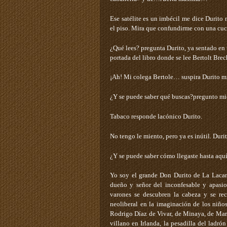
Ese satélite es un imbécil ­me dice Durit
el piso­. Mira que confundirme con una c
¿Qué lees? ­pregunta Durito, ya sentado e
portada del libro donde se lee Bertolt Bre
¡Ah! Mi colega Bertole… ­suspira Durito mi
¿Y se puede saber qué buscas?­pregunto mien
Tabaco ­responde lacónico Durito.
No tengo ­le miento, pero ya es inútil. Duri
¿Y se puede saber cómo llegaste hasta aquí
Yo soy el grande Don Durito de La Lacan
dueño y señor del inconfesable y apasi
varones se descubren la cabeza y se re
neoliberal en la imaginación de los niño
Rodrigo Díaz de Vivar, de Minaya, de Mar
villano en Irlanda, la pesadilla del ladr