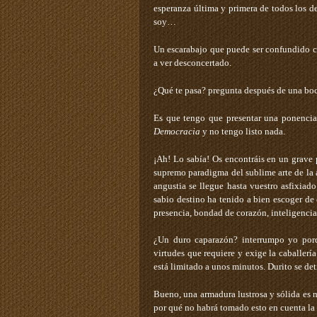
esperanza última y primera de todos los d
soy…
Un escarabajo que puede ser confundido co
a ver desconcertado.
¿Qué te pasa? ­pregunta después de una bo
Es que tengo que presentar una ponenci
Democracia
y no tengo listo nada.
¡Ah! Lo sabía! Os encontráis en un grave 
supremo paradigma del sublime arte de la a
angustia se llegue hasta vuestro asfixiad
sabio destino ha tenido a bien escoger de 
presencia, bondad de corazón, inteligencia
¿Un duro caparazón? ­interrumpo yo por
virtudes que requiere y exige la caballer
está limitado a unos minutos. Durito se de
Bueno, una armadura lustrosa y sólida es n
por qué no habrá tomado esto en cuenta la