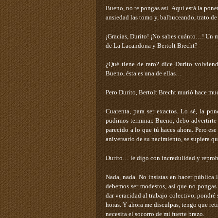
Bueno, no te pongas así. Aquí está la pone
ansiedad las tomo y, balbuceando, trato de
¡Gracias, Durito! ¡No sabes cuánto…! Un 
de La Lacandona y Bertolt Brecht?
¿Qué tiene de raro? ­dice Durito volvie
Bueno, ésta es una de ellas…
Pero Durito, Bertolt Brecht murió hace mu
Cuarenta, para ser exactos. Lo sé, la p
pudimos terminar. Bueno, debo advertirte 
parecido a lo que tú haces ahora. Pero ese
aniversario de su nacimiento, se supiera qu
Durito… ­le digo con incredulidad y reprob
Nada, nada. No insistas en hacer pública 
debemos ser modestos, así que no pongas q
dar veracidad al trabajo colectivo, pondré 
horas. Y ahora me disculpas, tengo que reti
necesita el socorro de mi fuerte brazo.