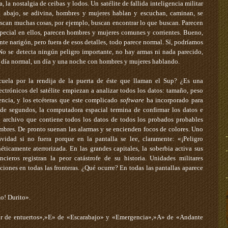
 la nostalgia de ceibas y lodos. Un satélite de fallida inteligencia militar
lá abajo, se adivina, hombres y mujeres hablan y escuchan, caminan, se
scan muchas cosas, por ejemplo, buscan encontrar lo que buscan. Parecen
pecial en ellos, parecen hombres y mujeres comunes y corrientes. Bueno,
nte narigón, pero fuera de esos detalles, todo parece normal. Sí, podríamos
 No se detecta ningún peligro importante, no hay armas ni nada parecido,
n día normal, un día y una noche con hombres y mujeres hablando.
ela por la rendija de la puerta de éste que llaman el Sup? ¿Es una
ctrónicos del satélite empiezan a analizar todos los datos: tamaño, peso
dencia, y los etcéteras que este complicado
software
ha incorporado para
n de segundos, la computadora espacial termina de confirmar los datos e
o archivo que contiene todos los datos de todos los probados probables
bres. De pronto suenan las alarmas y se encienden focos de colores. Uno
vidad si no fuera porque en la pantalla se lee, claramente: «¡Peligro
icamente aterrorizada. En las grandes capitales, la soberbia activa sus
ncieros registran la peor catástrofe de su historia. Unidades militares
iones en todas las fronteras. ¿Qué ocurre? En todas las pantallas aparece
o! Durito».
r de entuertos»,»E» de «Escarabajo» y «Emergencia»,»A» de «Andante