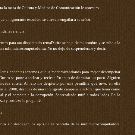
ra la mesa de Cultura y Medios de Comunicación ­le apresuro.
o que un ignorante escudero se atreva a engañar a su señor.
nda reverencia.
ntro para tan disparatado tema­Durito se baja de mi hombro y se sube a la
una minimicrocomputadorita. Yo no dejo de sorprenderme y decir:
balleros andantes tenemos que ir modernizándonos para mejor desempeñar
Durito se pone a teclear y teclear. Yo trato de dormitar un poco. Alguien
ndaba entera. Al rato me despierto por una pesadilla que tuve: en ella
en el 2000, después de una inteligente campaña electoral que tenía como
cial y el combate a la corrupción. Sobresaltado miré a todos lados. En la
ezo y bostezo le pregunté:
a?
ito sin despegar los ojos de la pantalla de la minimicrocomputadora.