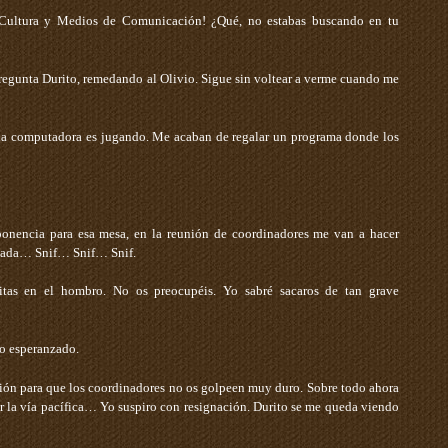
Cultura y Medios de Comunicación! ¿Qué, no estabas buscando en tu
egunta Durito, remedando al Olivio. Sigue sin voltear a verme cuando me
 la computadora es jugando. Me acaban de regalar un programa donde los
ponencia para esa mesa, en la reunión de coordinadores me van a hacer
nciada… Snif… Snif… Snif.
tas en el hombro­. No os preocupéis. Yo sabré sacaros de tan grave
to esperanzado.
ación para que los coordinadores no os golpeen muy duro. Sobre todo ahora
r la vía pacífica… ­Yo suspiro con resignación. Durito se me queda viendo