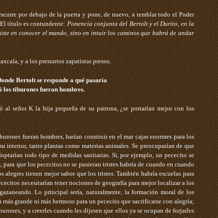
escurre por debajo de la puerta y pone, de nuevo, a temblar todo el Poder
 El título es contundente:
Ponencia conjunta del Bertolt y el Durito, en la
iste en conocer el mundo, sino en intuir los caminos que habrá de andar
axcala, y a los presuntos zapatistas presos.
Donde Bertolt se responde a qué pasaría
si los tiburones fueran hombres.
tó al señor K la hija pequeña de su patrona­, ¿se portarían mejor con los
 tiburones fueran hombres, harían construir en el mar cajas enormes para los
su interior, tanto plantas como materias animales. Se preocuparían de que
doptarían todo tipo de medidas sanitarias. Si, por ejemplo, un pececito se
, para que los pececitos no se pusieran tristes habría de cuando en cuando
os alegres tienen mejor sabor que los tristes. También habría escuelas para
ececitos necesitarían tener nociones de geografía para mejor localizar a los
gazaneando. Lo principal sería, naturalmente, la formación moral de los
a más grande ni más hermoso para un pececito que sacrificarse con alegría;
iburones, y a creerles cuando les dijesen que ellos ya se ocupan de forjarles