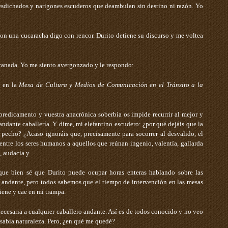
esdichados y narigones escuderos que deambulan sin destino ni razón. Yo
n una cucaracha ­digo con rencor. Durito detiene su discurso y me voltea
canada. Yo me siento avergonzado y le respondo:
a en la
Mesa de Cultura y Medios de Comunicación en el Tránsito a la
predicamento y vuestra anacrónica soberbia os impide recurrir al mejor y
ndante caballería. Y dime, mi elefantino escudero: ¿por qué dejáis que la
o pecho? ¿Acaso ignoráis que, precisamente para socorrer al desvalido, el
entre los seres humanos a aquellos que reúnan ingenio, valentía, gallarda
, audacia y…­
que bien sé que Durito puede ocupar horas enteras hablando sobre las
ía andante, pero todos sabemos que el tiempo de intervención en las mesas
tiene y cae en mi trampa.
ecesaria a cualquier caballero andante. Así es de todos conocido y no veo
 sabia naturaleza. Pero, ¿en qué me quedé?