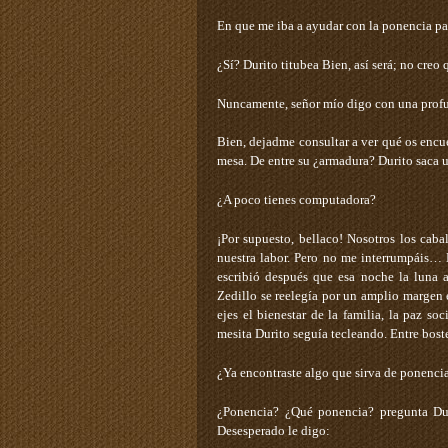
En que me iba a ayudar con la ponencia pa
¿Sí? ­Durito titubea­ Bien, así será; no cre
Nuncamente, señor mío ­digo con una profu
Bien, dejadme consultar a ver qué os encue
mesa. De entre su ¿armadura? Durito saca 
¿A poco tienes computadora?
¡Por supuesto, bellaco! Nosotros los ca
nuestra labor. Pero no me interrumpáis… ­
escribió después que esa noche la luna a
Zedillo se reelegía por un amplio margen 
ejes el bienestar de la familia, la paz so
mesita Durito seguía tecleando. Entre bost
¿Ya encontraste algo que sirva de ponenci
¿Ponencia? ¿Qué ponencia? ­pregunta Dur
Desesperado le digo: