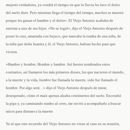
mujeres verdaderos, ya vendrá el tiempo en que la lluvia les lave el dolor
del suelo duro. Pero mientras llega el tiempo del tiempo, muchos se mueren
porque les ganan el hambre y el dolor». El Viejo Antonio acababa de
enterrar a uno de sus hijos. «No se logró», dijo el Viejo Antonio después de
poner la cruz, amarrada con bejuco, que marcaba la tumba de una niña, de
la niña que doña Juanita y él, el Viejo Antonio, habían hecho para que
viviera.
«Hambre y hombre, Hombre y hambre. Así fueron nombrados estos
contrarios, así llamaron los más primeros dioses, los que nacieron el mundo,
a la muerte y la vida,
hambre
fue llamada la muerte,
vida
fue llamado el
hombre. Por algo será…» dijo el Viejo Antonio después de mirar,
desesperado, cómo el maíz apenas alzaba centímetros del suelo. Encendió
la pipa y, ya caminando rumbo al cerro, me invitó a acompañarlo a buscar
raíces para distraer a la muerte.
Ya sé que este recuerdo del Viejo Antonio no viene al caso en su reunión,