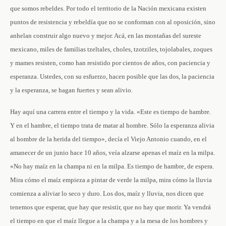
que somos rebeldes. Por todo el territorio de la Nación mexicana existen
puntos de resistencia y rebeldía que no se conforman con al oposición, sino
anhelan construir algo nuevo y mejor. Acá, en las montañas del sureste
mexicano, miles de familias tzeltales, choles, tzotziles, tojolabales, zoques
y mames resisten, como han resistido por cientos de años, con paciencia y
esperanza. Ustedes, con su esfuerzo, hacen posible que las dos, la paciencia
y la esperanza, se hagan fuertes y sean alivio.
Hay aquí una carrera entre el tiempo y la vida. «Este es tiempo de hambre.
Y en el hambre, el tiempo trata de matar al hombre. Sólo la esperanza alivia
al hombre de la herida del tiempo», decía el Viejo Antonio cuando, en el
amanecer de un junio hace 10 años, veía alzarse apenas el maíz en la milpa.
«No hay maíz en la champa ni en la milpa. Es tiempo de hambre, de espera.
Mira cómo el maíz empieza a pintar de verde la milpa, mira cómo la lluvia
comienza a aliviar lo seco y duro. Los dos, maíz y lluvia, nos dicen que
tenemos que esperar, que hay que resistir, que no hay que morir. Ya vendrá
el tiempo en que el maíz llegue a la champa y a la mesa de los hombres y