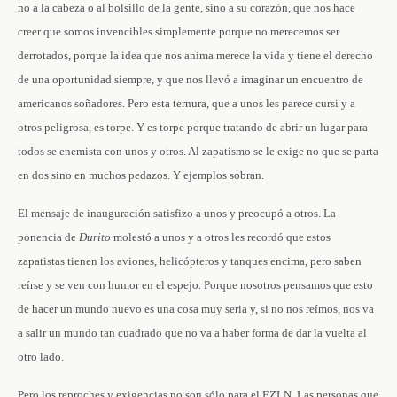
no a la cabeza o al bolsillo de la gente, sino a su corazón, que nos hace
creer que somos invencibles simplemente porque no merecemos ser
derrotados, porque la idea que nos anima merece la vida y tiene el derecho
de una oportunidad siempre, y que nos llevó a imaginar un encuentro de
americanos soñadores. Pero esta ternura, que a unos les parece cursi y a
otros peligrosa, es torpe. Y es torpe porque tratando de abrir un lugar para
todos se enemista con unos y otros. Al zapatismo se le exige no que se parta
en dos sino en muchos pedazos. Y ejemplos sobran.
El mensaje de inauguración satisfizo a unos y preocupó a otros. La
ponencia de
Durito
molestó a unos y a otros les recordó que estos
zapatistas tienen los aviones, helicópteros y tanques encima, pero saben
reírse y se ven con humor en el espejo. Porque nosotros pensamos que esto
de hacer un mundo nuevo es una cosa muy seria y, si no nos reímos, nos va
a salir un mundo tan cuadrado que no va a haber forma de dar la vuelta al
otro lado.
Pero los reproches y exigencias no son sólo para el EZLN. Las personas que