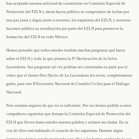
han aceptado nuestra solicitud de constituirse en Comisión Especial de
Promoción del FZLN y ahora hacen público su compromiso de luchar por
una paz justa y digna junto a nosotros, los zapatistas del EZLN, y nosotros
hacemos pública su acreditación por parte del EZLN para promover la
formación del FZLN en todo México.
Hemos pensado que todos ustedes tendrán muchas preguntas qué hacer
sobre el FZLN y todo lo que plantea la
IV Declaración de la Selva
Lacandona
. Sus preguntas tal vez podrían ser contestadas en parte por el
video que el ilustre
Don Durito de La Lacandona
les envía, completamente
gratis, para este II Encuentro Nacional de Comités Civiles para el Diálogo
Nacional.
Pero estamos seguros de que no es suficiente. Por eso hemos pedido a estos
compañeros zapatistas que forman la Comisión Especial de Promoción del
FZLN que lleven hasta ustedes nuestra palabra y aclaren sus dudas. En su
voz de ellos está hablando el corazón de los zapatistas. Durante algún
tiempo nos hemos estado reuniendo con ellos y les hemos explicado lo que