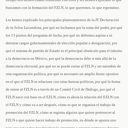
buscamos con la formación del FZLN, lo que queremos, lo que esperamos.
Les hemos explicado los principales planteamientos de la
IV Declaración
de la Selva Lacandona
, por qué no luchamos por la toma del poder, por qué
los 13 puntos del programa de lucha, por qué no debemos aspirar a ni
detentar cargos gubernamentales de elección popular o designación, por
qué el sistema de partido de Estado es el principal obstáculo para el tránsito
a la democracia en México, por qué la democracia debe ir más allá de la
democracia electoral, por qué no se puede entrar al FZLN y ser miembro de
otra organización política, por qué es necesario un amplio frente opositor
en el que el FZLN se relacione con otras fuerzas políticas, por qué la forma
de entrar al FZLN es a través de un Comité Civil de Diálogo, por qué el
FZLN nace con base en el EZLN, cómo es ahora la relación del EZLN con
el FZLN y cómo va a ser después, cómo es que se organiza el trabajo de
promoción del FZLN, cómo se registra alguien que quiere pertenecer al
FZLN o que quiere hacer trabajo de promoción, en dónde se apunta uno
para que esta pelea por devolver la esperanza a quienes pertenece deveras