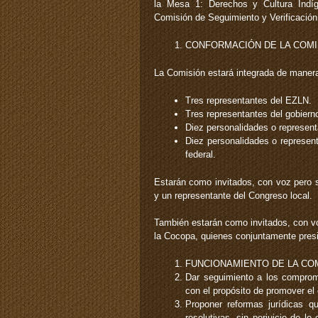
la Mesa 1: Derechos y Cultura Indíge
Comisión de Seguimiento y Verificación
CONFORMACIÓN DE LA COMI
La Comisión estará integrada de manera 
Tres representantes del EZLN.
Tres representantes del gobierno
Diez personalidades o represen
Diez personalidades o represen
federal.
Estarán como invitados, con voz pero s
y un representante del Congreso local.
También estarán como invitados, con voz
la Cocopa, quienes conjuntamente presid
FUNCIONAMIENTO DE LA CO
Dar seguimiento a los comprom
con el propósito de promover el
Proponer reformas jurídicas q
resolutivas, sin perjuicio de l