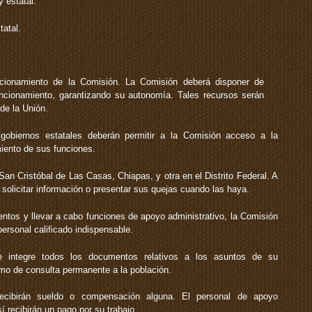
y estatal.
tatal.
cionamiento de la Comisión. La Comisión deberá disponer de
ncionamiento, garantizando su autonomía. Tales recursos serán
de la Unión.
gobiernos estatales deberán permitir a la Comisión acceso a la
miento de sus funciones.
an Cristóbal de Las Casas, Chiapas, y otra en el Distrito Federal. A
 solicitar información o presentar sus quejas cuando las haya.
entos y llevar a cabo funciones de apoyo administrativo, la Comisión
personal calificado indispensable.
 integre todos los documentos relativos a los asuntos de su
o de consulta permanente a la población.
cibirán sueldo o compensación alguna. El personal de apoyo
í recibirán un pago por su trabajo.