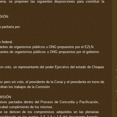
na, se proponen las siguientes disposiciones para constituir la
.
SIÓN
paritaria por:
 federal.
tantes de organismos públicos u ONG propuestos por el EZLN.
tantes de organismos públicos u ONG propuestos por el gobierno
in voto, un representante del poder Ejecutivo del estado de Chiapas
 pero sin voto, el presidente de la Conai y el presidente en turno de
irán los trabajos de la Comisión.
MISIÓN
isos pactados dentro del Proceso de Concordia y Pacificación,
 cabal cumplimiento de los mismos.
ue se deriven de los compromisos adquiridos en las plenarias
o establecido en los puntos 1.3, 1.4 y 1.5 del documento Agenda,