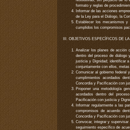
formato y reglas de procedimien
Informar de las acciones empren
de la Ley para el Diálogo, la Co
Establecer los mecanismos y e
cumplidos los compromisos pac
III. OBJETIVOS ESPECÍFICOS DE L
Analizar los planes de acción
dentro del proceso de diálogo 
justicia y Dignidad; identificar
conjuntamente con ellos, metas 
Comunicar al gobierno federal 
cumplimientos acordados den
Concordia y Pacificación con jus
Proponer una metodología gene
acordados dentro del proces
Pacificación con justicia y Dign
Informar regularmente a las pa
compromisos de acuerdo dentr
Concordia y Pacificación con jus
Convocar, integrar y supervisar
seguimiento específico de acue