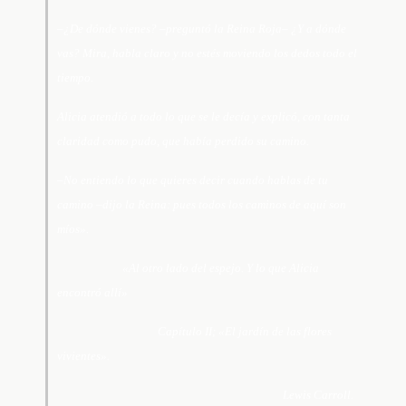
–¿De dónde vienes? –preguntó la Reina Roja– ¿Y a dónde
vas? Mira, habla claro y no estés moviendo los dedos todo el
tiempo.
Alicia atendió a todo lo que se le decía y explicó, con tanta
claridad como pudo, que había perdido su camino.
–No entiendo lo que quieres decir cuando hablas de tu
camino –dijo la Reina: pues todos los caminos de aquí son
míos».
«Al otro lado del espejo. Y lo que Alicia
encontró allí»
Capítulo II; «El jardín de las flores
vivientes».
Lewis Carroll.