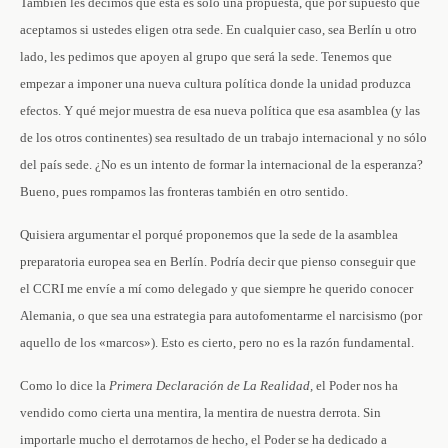
También les decimos que ésta es sólo una propuesta, que por supuesto que
aceptamos si ustedes eligen otra sede. En cualquier caso, sea Berlín u otro
lado, les pedimos que apoyen al grupo que será la sede. Tenemos que
empezar a imponer una nueva cultura política donde la unidad produzca
efectos. Y qué mejor muestra de esa nueva política que esa asamblea (y las
de los otros continentes) sea resultado de un trabajo internacional y no sólo
del país
sede. ¿No es un intento de formar la internacional de la esperanza?
Bueno, pues rompamos las fronteras también en otro sentido.
Quisiera argumentar el porqué proponemos que la sede de la asamblea
preparatoria europea sea en Berlín. Podría decir que pienso conseguir que
el CCRI me envíe a mí como delegado y que siempre he querido conocer
Alemania, o que sea una estrategia para autofomentarme el narcisismo (por
aquello de los «marcos»). Esto es cierto, pero no es la razón fundamental.
Como lo dice la
Primera Declaración de La Realidad,
el Poder nos ha
vendido como cierta una mentira, la mentira de nuestra derrota. Sin
importarle mucho el derrotarnos de hecho, el Poder se ha dedicado a