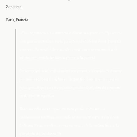
Zapatista.
París, Francia.
«Esto le pareció una tontería a Alicia, así pues, no dijo nada,
sino que se apresuró a dirigirse hacia la Reina Roja. Para su
sorpresa, la perdió de vista de inmediato y se encontró a sí
misma caminando de nuevo frente a la puerta.
Un tanto irritada, volvió sobre sus pasos, y después de buscar
por todos lados a la Relna (a la que finalmente vio muy a lo
lejos) pensó que en esta ocasión probaría el plan de caminar
en dirección opuesta.
Todo sucedió de la mejor manera posible. No había
caminado ni un minuto cuando se encontró cara a cara con
la Reina Roja, y enfrente precisamente de la colina hacia la
que tanto anhelaba subir.