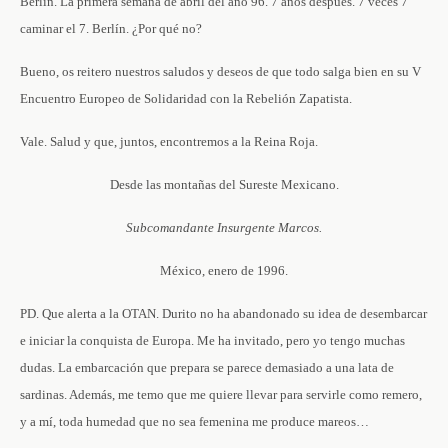
Berlín. La primera semana de abril del año 96. 7 años después. 7 veces 7
caminar el 7. Berlín. ¿Por qué no?
Bueno, os reitero nuestros saludos y deseos de que todo salga bien en su V
Encuentro Europeo de Solidaridad con la Rebelión Zapatista.
Vale. Salud y que, juntos, encontremos a la Reina Roja.
Desde las montañas del Sureste Mexicano.
Subcomandante Insurgente Marcos.
México, enero de 1996.
PD. Que alerta a la OTAN. Durito no ha abandonado su idea de desembarcar
e iniciar la conquista de Europa. Me ha invitado, pero yo tengo muchas
dudas. La embarcación que prepara se parece demasiado a una lata de
sardinas. Además, me temo que me quiere llevar para servirle como remero,
y a mí, toda humedad que no sea femenina me produce mareos…