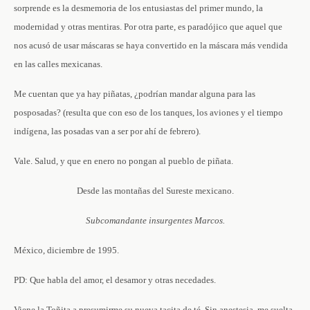
sorprende es la desmemoria de los entusiastas del primer mundo, la
modernidad y otras mentiras. Por otra parte, es paradójico que aquel que
nos acusó de usar máscaras se haya convertido en la máscara más vendida
en las calles mexicanas.
Me cuentan que ya hay piñatas, ¿podrían mandar alguna para las
posposadas? (resulta que con eso de los tanques, los aviones y el tiempo
indígena, las posadas van a ser por ahí de febrero).
Vale. Salud, y que en enero no pongan al pueblo de piñata.
Desde las montañas del Sureste mexicano.
Subcomandante insurgentes Marcos.
México, diciembre de 1995.
PD: Que habla del amor, el desamor y otras necedades.
Viene la Toñita a presumirme su nueva tacita de té. Sin anestesia, me suelta