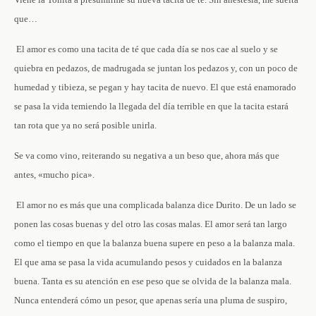
que…
­ El amor es como una tacita de té que cada día se nos cae al suelo y se
quiebra en pedazos, de madrugada se juntan los pedazos y, con un poco de
humedad y tibieza, se pegan y hay tacita de nuevo. El que está enamorado
se pasa la vida temiendo la llegada del día terrible en que la tacita estará
tan rota que ya no será posible unirla.
Se va como vino, reiterando su negativa a un beso que, ahora más que
antes, «mucho pica».
­ El amor no es más que una complicada balanza ­dice Durito­. De un lado se
ponen las cosas buenas y del otro las cosas malas. El amor será tan largo
como el tiempo en que la balanza buena supere en peso a la balanza mala.
El que ama se pasa la vida acumulando pesos y cuidados en la balanza
buena. Tanta es su atención en ese peso que se olvida de la balanza mala.
Nunca entenderá cómo un pesor, que apenas sería una pluma de suspiro,