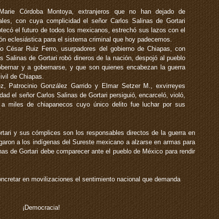
Marie Córdoba Montoya, extranjeros que no han dejado de
ales, con cuya complicidad el señor Carlos Salinas de Gortari
potecó el futuro de todos los mexicanos, estrechó sus lazos con el
ión eclesiástica para el sistema criminal que hoy padecemos.
o César Ruiz Ferro, usurpadores del gobierno de Chiapas, con
s Salinas de Gortari robó dineros de la nación, despojó al pueblo
bernar y a gobernarse, y que son quienes encabezan la guerra
ivil de Chiapas.
, Patrocinio González Garrido y Elmar Setzer M., exvirreyes
d el señor Carlos Salinas de Gortari persiguió, encarceló, violó,
ó a miles de chiapanecos cuyo único delito fue luchar por sus
rtari y sus cómplices son los responsables directos de la guerra en
garon a los indígenas del Sureste mexicano a alzarse en armas para
nas de Gortari debe comparecer ante el pueblo de México para rendir
ncretar en movilizaciones el sentimiento nacional que demanda
¡Democracia!