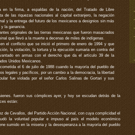
da en la firma, a espaldas de la nación, del Tratado de Libre
a de las riquezas nacionales al capital extranjero, la negación
onal y la entrega del futuro de los mexicanos a designios sin más
o y la ganancia.
tantes originales de las tierras mexicanas que fueron masacrados
nal que llevó a la muerte a decenas de miles de indígenas.
n el conflicto que se inició el primero de enero de 1994 y que
ción, la violación, la tortura y la ejecución sumaria en contra del
vantado en armas con el derecho que da el artículo 39 de la
stados Unidos Mexicanos.
 cometida el 6 de julio de 1988 cuando la mayoría del pueblo de
s legales y pacíficos, por un cambio a la democracia, la libertad
opular fue violada por el señor Carlos Salinas de Gortari y sus
ienes. fueron sus cómplices ayer, y hoy se escudan detrás de la
ces están:
ez de Cevallos, del Partido Acción Nacional, con cuya complicidad el
raudó la voluntad popular e impuso al país el modelo económico
ene sumido en la miseria y la desesperanza a la mayoría del pueblo