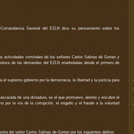
io-Comandancia General del EZLN dice su pensamiento sobre los
as actividades criminales de los señores Carlos Salinas dé Gortari y
justeza de las demandas del EZLN enarboladas desde el primero de
el supremo gobierno por la democracia, la libertad y la justicia para
ascarada de una dictadura, es el que promueve, alienta y encubre el
o por la vía de la corrupción, el engaño y el fraude a la voluntad
ntra del señor Carlos Salinas de Gortari por los siguientes delitos: