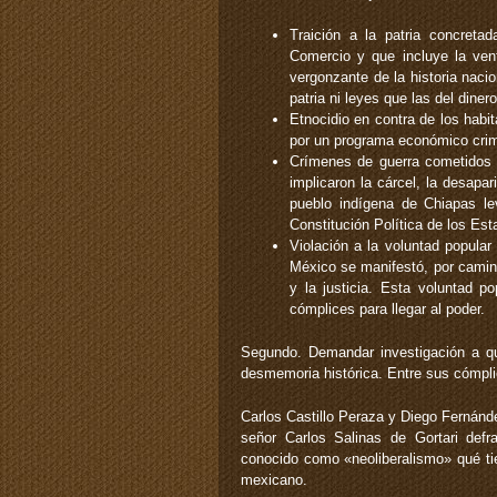
Traición a la patria concreta
Comercio y que incluye la vent
vergonzante de la historia naci
patria ni leyes que las del diner
Etnocidio en contra de los habi
por un programa económico crimi
Crímenes de guerra cometidos e
implicaron la cárcel, la desapari
pueblo indígena de Chiapas le
Constitución Política de los E
Violación a la voluntad popular
México se manifestó, por camino
y la justicia. Esta voluntad p
cómplices para llegar al poder.
Segundo. Demandar investigación a qu
desmemoria histórica. Entre sus cómpli
Carlos Castillo Peraza y Diego Fernánd
señor Carlos Salinas de Gortari def
conocido como «neoliberalismo» qué ti
mexicano.