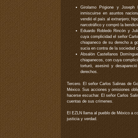
Girolamo Prigione y Joseph 
inmiscuirse en asuntos nacion
vendió el país al extranjero; hi
narcotráfico y compró la bendic
Eduardo Robledo Rincón y Juli
cuya complicidad el señor Carlo
chiapaneco de su derecho a go
sucia en contra de la sociedad c
Absalón Castellanos Domínguez
chiapanecos, con cuya complicida
torturó, asesinó y desapareci
derechos.
Tercero. El señor Carlos Salinas de Go
México. Sus acciones y omisiones obli
hacerse escuchar. El señor Carlos Sali
cuentas de sus crímenes.
El EZLN llama al pueblo de México a co
justicia y verdad.