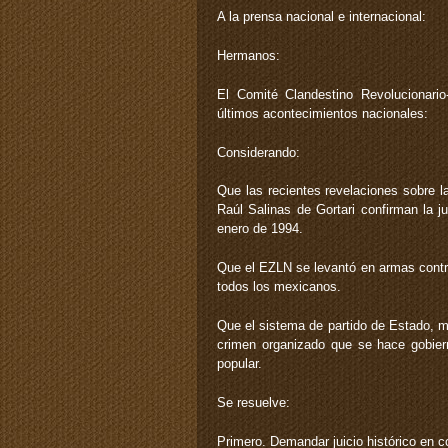
A la prensa nacional e internacional:
Hermanos:
El Comité Clandestino Revolucionar
últimos acontecimientos nacionales:
Considerando:
Que las recientes revelaciones sobre l
Raúl Salinas de Gortari confirman la 
enero de 1994.
Que el EZLN se levantó en armas contra 
todos los mexicanos.
Que el sistema de partido de Estado, m
crimen organizado que se hace gobiern
popular.
Se resuelve:
Primero. Demandar juicio histórico en co