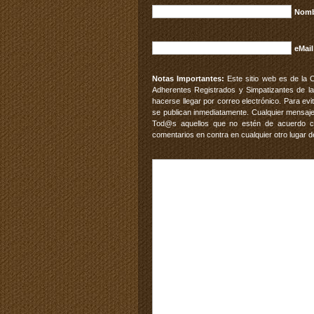
Nomb
eMail
Notas Importantes:
Este sitio web es de la 
Adherentes Registrados y Simpatizantes de la
hacerse llegar por correo electrónico. Para e
se publican inmediatamente. Cualquier mensaje
Tod@s aquellos que no estén de acuerdo con
comentarios en contra en cualquier otro lugar d