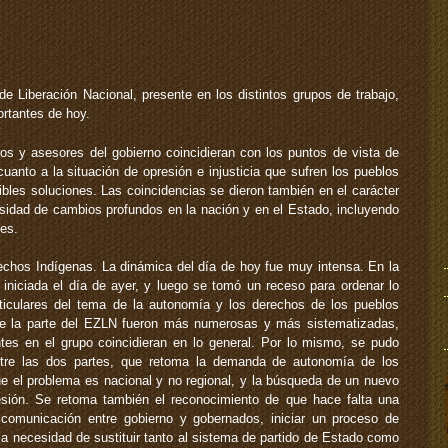
de Liberación Nacional, presente en los distintos grupos de trabajo,
rtantes de hoy.
os y asesores del gobierno coincidieran con los puntos de vista de
uanto a la situación de opresión e injusticia que sufren los pueblos
ibles soluciones. Las coincidencias se dieron también en el carácter
sidad de cambios profundos en la nación y en el Estado, incluyendo
les.
hos Indígenas. La dinámica del día de hoy fue muy intensa. En la
 iniciada el día de ayer, y luego se tomó un receso para ordenar lo
rticulares del tema de la autonomía y los derechos de los pueblos
 de la parte del EZLN fueron más numerosas y más sistematizadas,
tes en el grupo coincidieran en lo general. Por lo mismo, se pudo
ntre las dos partes, que retoma la demanda de autonomía de los
ue el problema es nacional y no regional, y la búsqueda de un nuevo
resión. Se retoma también el reconocimiento de que hace falta una
 comunicación entre gobierno y gobernados, iniciar un proceso de
la necesidad de sustituir tanto al sistema de partido de Estado como