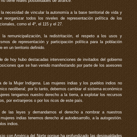
 no tiene reales posibilidades de avance.
la necesidad de vincular la autonomía a la base territorial de vida y
 reorganizar todos los niveles de representación política de los
ionales, como el 4º, el 115 y el 27.
 la remunicipalización, la redistritación, el respeto a los usos y
os de representación y participación política para la población
 en un territorio definido.
de de hoy hubo destacadas intervenciones de invitados del gobierno
posiciones que se han venido manifestando por parte de los asesores
a de la Mujer Indígena. Las mujeres indias y los pueblos indios no
co neoliberal; por lo tanto, debemos cambiar el sistema económico
ujeres tengamos nuestro derecho a la tierra, a explotar los recursos
s, por extranjeros o por los ricos de este país.
ión de las leyes y demandamos el derecho a nombrar a nuestros
mujeres indias tenemos derecho al autodesarrollo, a la autogestión.
los indios.
io con América del Norte porque ha profundizado las desigualdades