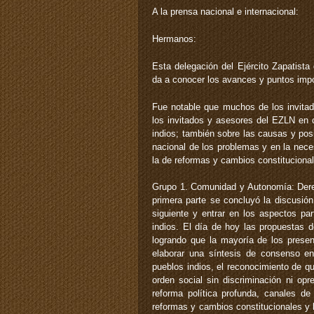
A la prensa nacional e internacional:
Hermanos:
Esta delegación del Ejército Zapatista 
da a conocer los avances y puntos impo
Fue notable que muchos de los invitad
los invitados y asesores del EZLN en c
indios; también sobre las causas y pos
nacional de los problemas y en la nece
la de reformas y cambios constituciona
Grupo 1. Comunidad y Autonomía: Derec
primera parte se concluyó la discusión
siguiente y entrar en los aspectos pa
indios. El día de hoy las propuestas
logrando que la mayoría de los presen
elaborar una síntesis de consenso e
pueblos indios, el reconocimiento de q
orden social sin discriminación ni op
reforma política profunda, canales de
reformas y cambios constitucionales y 