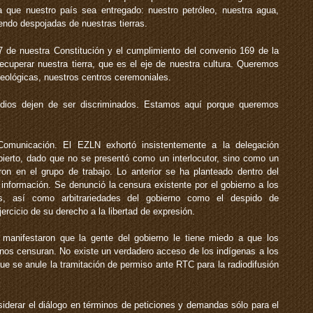
 que nuestro país sea entregado: nuestro petróleo, nuestra agua,
endo despojadas de nuestras tierras.
 de nuestra Constitución y el cumplimiento del convenio 169 de la
cuperar nuestra tierra, que es el eje de nuestra cultura. Queremos
eológicas, nuestros centros ceremoniales.
dios dejen de ser discriminados. Estamos aquí porque queremos
municación. El EZLN exhortó insistentemente a la delegación
bierto, dado que no se presentó como un interlocutor, sino como un
n en el grupo de trabajo. Lo anterior se ha planteado dentro del
 información. Se denunció la censura existente por el gobierno a los
s, así como arbitrariedades del gobierno como el despido de
ercicio de su derecho a la libertad de expresión.
manifestaron que la gente del gobierno le tiene miedo a que los
os censuran. No existe un verdadero acceso de los indígenas a los
 se anule la tramitación de permiso ante RTC para la radiodifusión
siderar el diálogo en términos de peticiones y demandas sólo para el