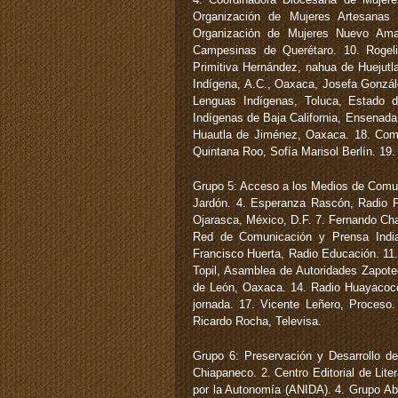
Organización de Mujeres Artesanas
Organización de Mujeres Nuevo Aman
Campesinas de Querétaro. 10. Rogeli
Primitiva Hernández, nahua de Huejutla, 
Indígena, A.C., Oaxaca, Josefa Gonzále
Lenguas Indígenas, Toluca, Estado 
Indígenas de Baja California, Ensenada
Huautla de Jiménez, Oaxaca. 18. Comi
Quintana Roo, Sofía Marisol Berlín. 19.
Grupo 5: Acceso a los Medios de Comuni
Jardón. 4. Esperanza Rascón, Radio Pi
Ojarasca, México, D.F. 7. Fernando Ch
Red de Comunicación y Prensa India,
Francisco Huerta, Radio Educación. 11. 
Topil, Asamblea de Autoridades Zapote
de León, Oaxaca. 14. Radio Huayacoco
jornada. 17. Vicente Leñero, Proceso.
Ricardo Rocha, Televisa.
Grupo 6: Preservación y Desarrollo de
Chiapaneco. 2. Centro Editorial de Lit
por la Autonomía (ANIDA). 4. Grupo Abe