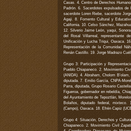
Casas. 4. Centro de Derechos Humanos 
Padrón. 6. Sacerdotes expulsados de l
sacerdote Loren Riebe, sacerdote Jorge
Agaji. 8. Fomento Cultural y Educati
California. 10. Celso Sánchez, Mazahu
12. Silverio Jaime León, yaqui, Sonor
del Rosal Villarreal, representante
Unificación y Lucha Triqui, Oaxaca. 1
Representación de la Comunidad Náh
Renán Castillo. 19. Jorge Madrazo Cué
Grupo 3: Participación y Representaci
Pueblo Chiapaneco. 2. Movimiento Civi
(ANIDA). 4. Abraham, Cholom B’olam, T
diputada. 7. Emilio García, CNPA-Morel
Parra, diputada, Grupo Rosario Castell
Figueroa, gobernador en rebeldía, Chia
del Ayuntamiento de Tepoztlán, Morelos
Bolaños, diputado federal, mixteco.
(Campo), Oaxaca. 18. Efrén Capiz (UC
Grupo 4: Situación, Derechos y Cultur
Chiapaneco. 2. Movimiento Civil Zapat
4. Coordinadora Diocesana de Mujere