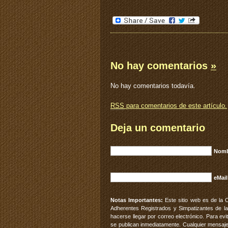
No hay comentarios
»
No hay comentarios todavía.
RSS
para comentarios de este artículo.
Deja un comentario
Nomb
eMail
Notas Importantes:
Este sitio web es de la 
Adherentes Registrados y Simpatizantes de la
hacerse llegar por correo electrónico. Para e
se publican inmediatamente. Cualquier mensaje