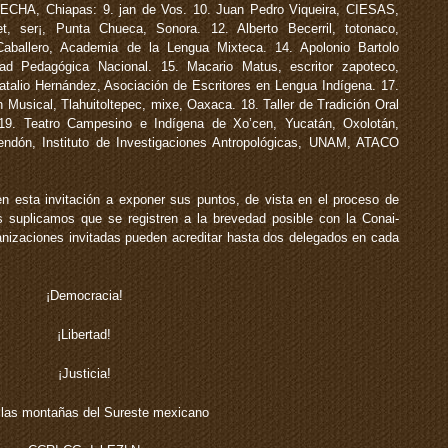
MECHA, Chiapas: 9. jan de Vos. 10. Juan Pedro Viqueira, CIESAS,
, ser¡, Punta Chueca, Sonora. 12. Alberto Becerril, totonaco,
Caballero, Academia de la Lengua Mixteca. 14. Apolonio Bartolo
dad Pedagógica Nacional. 15. Macario Matus, escritor zapoteco,
atalio Hernández, Asociación de Escritores en Lengua Indígena. 17.
 Musical, Tlahuitoltepec, mixe, Oaxaca. 18. Taller de Tradición Oral
19. Teatro Campesino e Indígena de Xo’cen, Yucatán, Oxolotán,
endón, Instituto de Investigaciones Antropológicas, UNAM, ATACO
 esta invitación a exponer sus puntos, de vista en el proceso de
s suplicamos que se registren a la brevedad posible con la Conai-
anizaciones invitadas pueden acreditar hasta dos delegados en cada
¡Democracia!
¡Libertad!
¡Justicia!
las montañas del Sureste mexicano