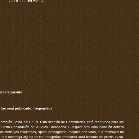
CCRI-CG del EZLN
re (requerido)
 (no será publicado) (requerido)
Comisión Sexta del EZLN. Esta sección de Comentarios está reservada para los
 Sexta Declaración de la Selva Lacandona. Cualquier otra comunicación deberá
vitar mensajes insultantes, spam, propaganda, ataques con virus, sus mensajes no
 que contenga alguna de las categorías anteriores será borrado sin previo aviso.