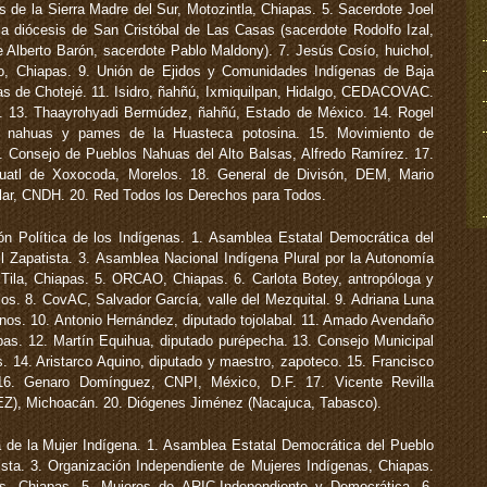
de la Sierra Madre del Sur, Motozintla, Chiapas. 5. Sacerdote Joel
a diócesis de San Cristóbal de Las Casas (sacerdote Rodolfo Izal,
 Alberto Barón, sacerdote Pablo Maldony). 7. Jesús Cosío, huichol,
vo, Chiapas. 9. Unión de Ejidos y Comunidades Indígenas de Baja
as de Chotejé. 11. Isidro, ñahñú, Ixmiquilpan, Hidalgo, CEDACOVAC.
a. 13. Thaayrohyadi Bermúdez, ñahñú, Estado de México. 14. Rogel
 de nahuas y pames de la Huasteca potosina. 15. Movimiento de
6. Consejo de Pueblos Nahuas del Alto Balsas, Alfredo Ramírez. 17.
uatl de Xoxocoda, Morelos. 18. General de Divisón, DEM, Mario
llar, CNDH. 20. Red Todos los Derechos para Todos.
ón Política de los Indígenas. 1. Asamblea Estatal Democrática del
l Zapatista. 3. Asamblea Nacional Indígena Plural por la Autonomía
ila, Chiapas. 5. ORCAO, Chiapas. 6. Carlota Botey, antropóloga y
os. 8. CovAC, Salvador García, valle del Mezquital. 9. Adriana Luna
anos. 10. Antonio Hernández, diputado tojolabal. 11. Amado Avendaño
pas. 12. Martín Equihua, diputado purépecha. 13. Consejo Municipal
. 14. Aristarco Aquino, diputado y maestro, zapoteco. 15. Francisco
 16. Genaro Domínguez, CNPI, México, D.F. 17. Vicente Revilla
EZ), Michoacán. 20. Diógenes Jiménez (Nacajuca, Tabasco).
a de la Mujer Indígena. 1. Asamblea Estatal Democrática del Pueblo
ista. 3. Organización Independiente de Mujeres Indígenas, Chiapas.
s, Chiapas. 5. Mujeres de ARIC-Independiente y Democrática. 6.