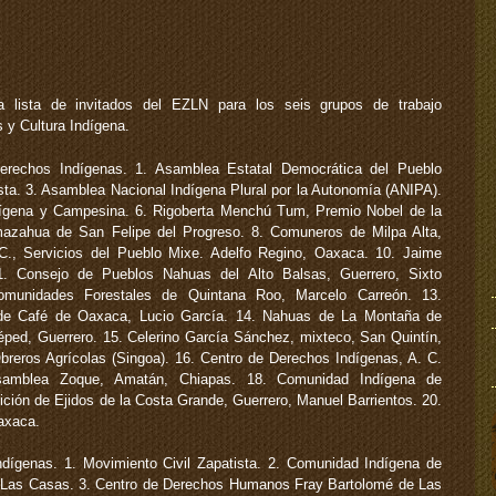
lista de invitados del EZLN para los seis grupos de trabajo
 y Cultura Indígena.
rechos Indígenas. 1. Asamblea Estatal Democrática del Pueblo
sta. 3. Asamblea Nacional Indígena Plural por la Autonomía (ANIPA).
ndígena y Campesina. 6. Rigoberta Menchú Tum, Premio Nobel de la
azahua de San Felipe del Progreso. 8. Comuneros de Milpa Alta,
C., Servicios del Pueblo Mixe. Adelfo Regino, Oaxaca. 10. Jaime
1. Consejo de Pueblos Nahuas del Alto Balsas, Guerrero, Sixto
munidades Forestales de Quintana Roo, Marcelo Carreón. 13.
 de Café de Oaxaca, Lucio García. 14. Nahuas de La Montaña de
éped, Guerrero. 15. Celerino García Sánchez, mixteco, San Quintín,
Obreros Agrícolas (Singoa). 16. Centro de Derechos Indígenas, A. C.
Asamblea Zoque, Amatán, Chiapas. 18. Comunidad Indígena de
ición de Ejidos de la Costa Grande, Guerrero, Manuel Barrientos. 20.
axaca.
Indígenas. 1. Movimiento Civil Zapatista. 2. Comunidad Indígena de
e Las Casas. 3. Centro de Derechos Humanos Fray Bartolomé de Las