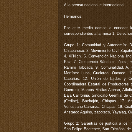
A la prensa nacional e internacional:
Hermanos:
Por este medio damos a conocer la 
correspondientes a la mesa 1: Derechos
Grupo 1: Comunidad y Autonomía: De
Chiapaneco. 2. Movimiento Civil Zapati
4. Xi’Nich. 5. Convención Nacional I
Paz. 7. Crescencio Sánchez López, m
Ramiro Taboada. 9. Comunalidad, A. 
Martínez Luna, Guelatao, Oaxaca. 1
Cabañas. 12. Unión de Ejidos y Co
Coordinadora Estatal de Productores
Guerrero, Marcos Matías Alonso, Atlalt
Baja California, Sindicato Gremial de 
(Cediac), Bachajón, Chiapas. 17. 
Venustiano Carranza, Chiapas. 19. Coal
Aristarco Aquino, zapoteco, Yayalag, O
Grupo 2: Garantías de justicia a los 
San Felipe Ecatepec, San Cristóbal d