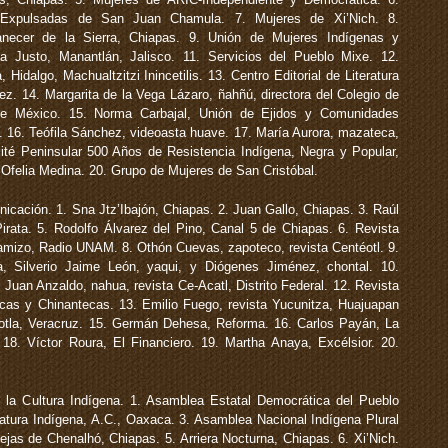
 Expulsadas de San Juan Chamula. 7. Mujeres de Xi’Nich. 8.
ecer de la Sierra, Chiapas. 9. Unión de Mujeres Indígenas y
a Justo, Manantlán, Jalisco. 11. Servicios del Pueblo Mixe. 12.
Hidalgo, Machualtzitzi Inincetilis. 13. Centro Editorial de Literatura
z. 14. Margarita de la Vega Lázaro, ñahñú, directora del Colegio de
de México. 15. Norma Carbajal, Unión de Ejidos y Comunidades
. 16. Teófila Sánchez, videoasta huave. 17. María Aurora, mazateca,
té Peninsular 500 Años de Resistencia Indígena, Negra y Popular,
 Ofelia Medina. 20. Grupo de Mujeres de San Cristóbal.
cación. 1. Sna Jtz’Ibajón, Chiapas. 2. Juan Gallo, Chiapas. 3. Raúl
rata. 5. Rodolfo Álvarez del Pino, Canal 5 de Chiapas. 6. Revista
amizo, Radio UNAM. 8. Othón Cuevas, zapoteco, revista Centéotl. 9.
 Silverio Jaime León, yaqui, y Diógenes Jiménez, chontal. 10.
Juan Anzaldo, nahua, revista Ce-Acatl, Distrito Federal. 12. Revista
cas y Chinantecas. 13. Emilio Fuego, revista Yucunitza, Huajuapan
tla, Veracruz. 15. Germán Dehesa, Reforma. 16. Carlos Payán, La
 18. Víctor Roura, El Financiero. 19. Martha Anaya, Excélsior. 20.
 la Cultura Indígena. 1. Asamblea Estatal Democrática del Pueblo
eratura Indígena, A.C., Oaxaca. 3. Asamblea Nacional Indígena Plural
jas de Chenalhó, Chiapas. 5. Arriera Nocturna, Chiapas. 6. Xi’Nich.