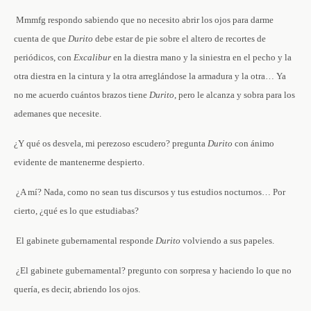
­ Mmmfg ­respondo sabiendo que no necesito abrir los ojos para darme
cuenta de que
Durito
debe estar de pie sobre el altero de recortes de
periódicos, con
Excalibur
en la diestra mano y la siniestra en el pecho y la
otra diestra en la cintura y la otra arreglándose la armadura y la otra… Ya
no me acuerdo cuántos brazos tiene
Durito
, pero le alcanza y sobra para los
ademanes que necesite.
­¿Y qué os desvela, mi perezoso escudero? ­pregunta
Durito
con ánimo
evidente de mantenerme despierto.
­ ¿A mí? Nada, como no sean tus discursos y tus estudios nocturnos… Por
cierto, ¿qué es lo que estudiabas?
­ El gabinete gubernamental ­responde
Durito
volviendo a sus papeles.
­ ¿El gabinete gubernamental? ­pregunto con sorpresa y haciendo lo que no
quería, es decir, abriendo los ojos.