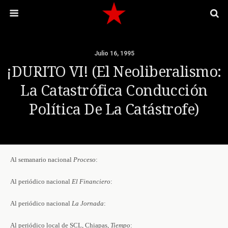
Julio 16, 1995
¡DURITO VI! (El Neoliberalismo:
La Catastrófica Conducción
Política De La Catástrofe)
Al semanario nacional
Proceso
:
Al periódico nacional
El Financiero
:
Al periódico nacional
La Jornada
:
Al periódico local de SCL, Chiapas,
Tiempo
: