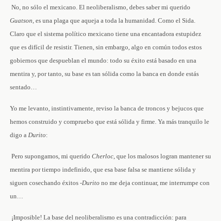
­ No, no sólo el mexicano. El neoliberalismo, debes saber mi querido
Guatson
, es una plaga que aqueja a toda la humanidad. Como el Sida.
Claro que el sistema político mexicano tiene una encantadora estupidez
que es difícil de resistir. Tienen, sin embargo, algo en común todos estos
gobiernos que despueblan el mundo: todo su éxito está basado en una
mentira y, por tanto, su base es tan sólida como la banca en donde estás
sentado…
Yo me levanto, instintivamente, reviso la banca de troncos y bejucos que
hemos construido y compruebo que está sólida y firme. Ya más tranquilo le
digo a
Durito
:
­ Pero supongamos, mi querido
Cherloc
, que los malosos logran mantener su
mentira por tiempo indefinido, que esa base falsa se mantiene sólida y
siguen cosechando éxitos
-Durito
no me deja continuar, me interrumpe con
un…
­ ¡Imposible! La base del neoliberalismo es una contradicción: para