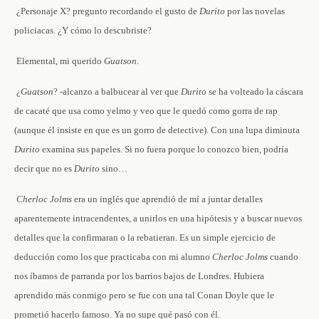
­ ¿Personaje X? ­pregunto recordando el gusto de
Durito
por las novelas
policiacas­. ¿Y cómo lo descubriste?
­ Elemental, mi querido
Guatson
.
­ ¿
Guatson
? -alcanzo a balbucear al ver que
Durito
se ha volteado la cáscara
de cacaté que usa como yelmo y veo que le quedó como gorra de rap
(aunque él insiste en que es un gorro de detective). Con una lupa diminuta
Durito
examina sus papeles. Si no fuera porque lo conozco bien, podría
decir que no es
Durito
sino…
Cherloc Jolms
era un inglés que aprendió de mí a juntar detalles
aparentemente intracendentes, a unirlos en una hipótesis y a buscar nuevos
detalles que la confirmaran o la rebatieran. Es un simple ejercicio de
deducción como los que practicaba con mi alumno
Cherloc Jolms
cuando
nos íbamos de parranda por los barrios bajos de Londres. Hubiera
aprendido más conmigo pero se fue con una tal Conan Doyle que le
prometió hacerlo famoso. Ya no supe qué pasó con él.