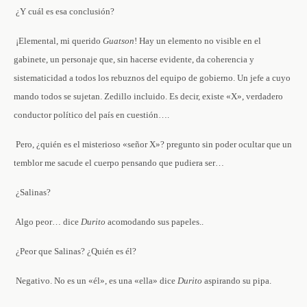
­ ¿Y cuál es esa conclusión?
­ ¡Elemental, mi querido
Guatson
! Hay un elemento no visible en el
gabinete, un personaje que, sin hacerse evidente, da coherencia y
sistematicidad a todos los rebuznos del equipo de gobierno. Un jefe a cuyo
mando todos se sujetan. Zedillo incluido. Es decir, existe «X», verdadero
conductor político del país en cuestión….
­ Pero, ¿quién es el misterioso «señor X»? ­pregunto sin poder ocultar que un
temblor me sacude el cuerpo pensando que pudiera ser…
­ ¿Salinas?
­ Algo peor… ­dice
Durito
acomodando sus papeles..
­ ¿Peor que Salinas? ¿Quién es él?
­ Negativo. No es un «él», es una «ella» ­dice
Durito
aspirando su pipa.