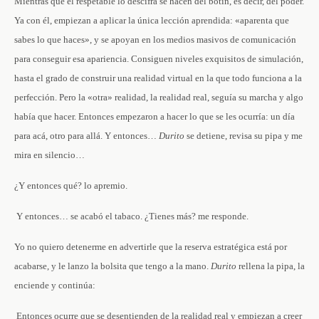
Mientras que el respetable lo descifra se hacen del botín, es decir, del poder.
Ya con él, empiezan a aplicar la única lección aprendida: «aparenta que
sabes lo que haces», y se apoyan en los medios masivos de comunicación
para conseguir esa apariencia. Consiguen niveles exquisitos de simulación,
hasta el grado de construir una realidad virtual en la que todo funciona a la
perfección. Pero la «otra» realidad, la realidad real, seguía su marcha y algo
había que hacer. Entonces empezaron a hacer lo que se les ocurría: un día
para acá, otro para allá. Y entonces… ­
Durito
se detiene, revisa su pipa y me
mira en silencio…
­¿Y entonces qué? ­lo apremio.
­ Y entonces… se acabó el tabaco. ¿Tienes más? ­me responde.
Yo no quiero detenerme en advertirle que la reserva estratégica está por
acabarse, y le lanzo la bolsita que tengo a la mano.
Durito
rellena la pipa, la
enciende y continúa:
­ Entonces ocurre que se desentienden de la realidad real y empiezan a creer