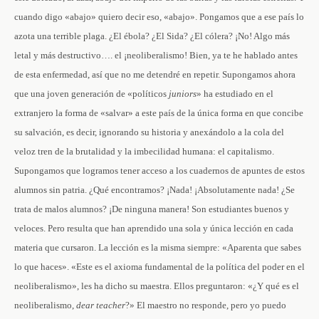
cuando digo «abajo» quiero decir eso, «abajo». Pongamos que a ese país lo
azota una terrible plaga. ¿El ébola? ¿El Sida? ¿El cólera? ¡No! Algo más
letal y más destructivo…. el ¡neoliberalismo! Bien, ya te he hablado antes
de esta enfermedad, así que no me detendré en repetir. Supongamos ahora
que una joven generación de «políticos
juniors
» ha estudiado en el
extranjero la forma de «salvar» a este país de la única forma en que concibe
su salvación, es decir, ignorando su historia y anexándolo a la cola del
veloz tren de la brutalidad y la imbecilidad humana: el capitalismo.
Supongamos que logramos tener acceso a los cuadernos de apuntes de estos
alumnos sin patria. ¿Qué encontramos? ¡Nada! ¡Absolutamente nada! ¿Se
trata de malos alumnos? ¡De ninguna manera! Son estudiantes buenos y
veloces. Pero resulta que han aprendido una sola y única lección en cada
materia que cursaron. La lección es la misma siempre: «Aparenta que sabes
lo que haces». «Este es el axioma fundamental de la política del poder en el
neoliberalismo», les ha dicho su maestra. Ellos preguntaron: «¿Y qué es el
neoliberalismo,
dear teacher
?» El maestro no responde, pero yo puedo