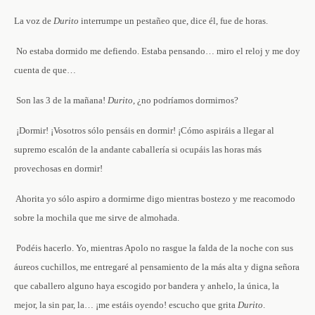
La voz de
Durito
interrumpe un pestañeo que, dice él, fue de horas.
­ No estaba dormido ­me defiendo­. Estaba pensando… ­miro el reloj y me doy
cuenta de que…
­ Son las 3 de la mañana!
Durito
, ¿no podríamos dormirnos?
­ ¡Dormir! ¡Vosotros sólo pensáis en dormir! ¡Cómo aspiráis a llegar al
supremo escalón de la andante caballería si ocupáis las horas más
provechosas en dormir!
­ Ahorita yo sólo aspiro a dormirme ­digo mientras bostezo y me reacomodo
sobre la mochila que me sirve de almohada.
­ Podéis hacerlo. Yo, mientras Apolo no rasgue la falda de la noche con sus
áureos cuchillos, me entregaré al pensamiento de la más alta y digna señora
que caballero alguno haya escogido por bandera y anhelo, la única, la
mejor, la sin par, la… ¡me estáis oyendo!­ escucho que grita
Durito
.