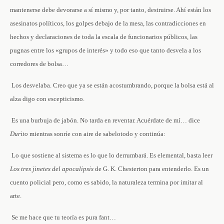
mantenerse debe devorarse a sí mismo y, por tanto, destruirse. Ahí están los
asesinatos políticos, los golpes debajo de la mesa, las contradicciones en
hechos y declaraciones de toda la escala de funcionarios públicos, las
pugnas entre los «grupos de interés» y todo eso que tanto desvela a los
corredores de bolsa…
­ Los desvelaba. Creo que ya se están acostumbrando, porque la bolsa está al
alza ­digo con escepticismo.
­ Es una burbuja de jabón. No tarda en reventar. Acuérdate de mí… ­dice
Durito
mientras sonríe con aire de sabelotodo y continúa:
­ Lo que sostiene al sistema es lo que lo derrumbará. Es elemental, basta leer
Los tres jinetes del apocalipsis
de G. K. Chesterton para entenderlo. Es un
cuento policial pero, como es sabido, la naturaleza termina por imitar al
arte.
­ Se me hace que tu teoría es pura fant…