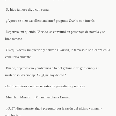
­ Se hizo famoso ­digo con sorna.
­ ¿A poco se hizo caballero andante? ­pregunta
Durito
con interés.
­ Negativo, mi querido
Cherloc
, se convirtió en personaje de novela y se
hizo famoso.
­ Os equivocáis, mi querido y narizón
Guatson
, la fama sólo se alcanza en la
caballería andante.
­ Bueno, dejemos eso y volvamos a lo del gabinete de gobierno y al
misterioso «Personaje X» ¿Qué hay de eso?
Durito
empieza a revisar recortes de periódicos y revistas.
­ Mmmh… Mmmh… ¡Mmmh! ­exclama
Durito
.
­ ¿Qué? ¿Encontraste algo? ­pregunto por la razón del último «mmmh»
admirativo.