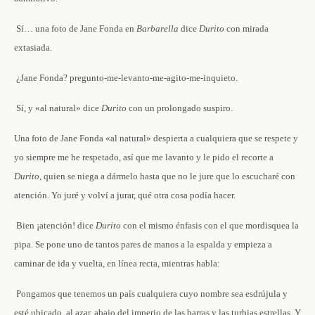
­ Sí… una foto de Jane Fonda en
Barbarella
­dice
Durito
con mirada
extasiada.
­ ¿Jane Fonda? ­pregunto-me-levanto-me-agito-me-inquieto.
­ Sí, y «al natural» ­dice
Durito
con un prolongado suspiro.
Una foto de Jane Fonda «al natural» despierta a cualquiera que se respete y
yo siempre me he respetado, así que me lavanto y le pido el recorte a
Durito
, quien se niega a dármelo hasta que no le jure que lo escucharé con
atención. Yo juré y volví a jurar, qué otra cosa podía hacer.
­ Bien ¡atención! ­dice
Durito
con el mismo énfasis con el que mordisquea la
pipa. Se pone uno de tantos pares de manos a la espalda y empieza a
caminar de ida y vuelta, en línea recta, mientras habla:
­ Pongamos que tenemos un país cualquiera cuyo nombre sea esdrújula y
esté ubicado, al azar, abajo del imperio de las barras y las turbias estrellas. Y