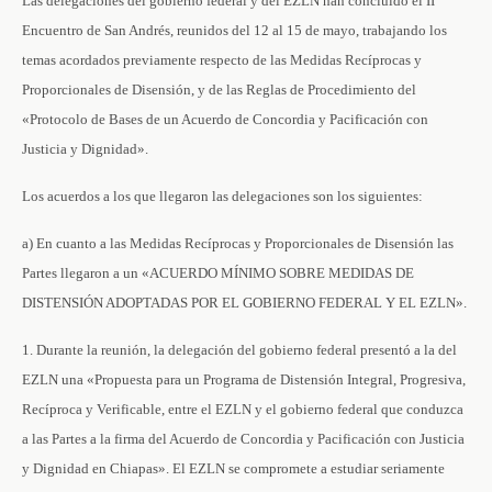
Las delegaciones del gobierno federal y del EZLN han concluido el II
Encuentro de San Andrés, reunidos del 12 al 15 de mayo, trabajando los
temas acordados previamente respecto de las Medidas Recíprocas y
Proporcionales de Disensión, y de las Reglas de Procedimiento del
«Protocolo de Bases de un Acuerdo de Concordia y Pacificación con
Justicia y Dignidad».
Los acuerdos a los que llegaron las delegaciones son los siguientes:
a) En cuanto a las Medidas Recíprocas y Proporcionales de Disensión las
Partes llegaron a un «ACUERDO MÍNIMO SOBRE MEDIDAS DE
DISTENSIÓN ADOPTADAS POR EL GOBIERNO FEDERAL Y EL EZLN».
1. Durante la reunión, la delegación del gobierno federal presentó a la del
EZLN una «Propuesta para un Programa de Distensión Integral, Progresiva,
Recíproca y Verificable, entre el EZLN y el gobierno federal que conduzca
a las Partes a la firma del Acuerdo de Concordia y Pacificación con Justicia
y Dignidad en Chiapas». El EZLN se compromete a estudiar seriamente