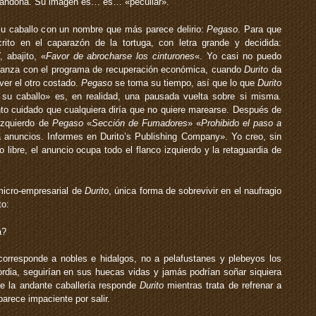
Lacandona. Su imagen es… es… «peculiar».
su caballo con un nombre que más parece delirio:
Pegaso
. Para que
ito en el caparazón de la tortuga, con letra grande y decidida:
, abajito, «
Favor de abrocharse los cinturones
«. Yo casi no puedo
mejanza con el programa de recuperación económica, cuando
Durito
da
ver el otro costado.
Pegaso
se toma su tiempo, así que lo que
Durito
 su caballo» es, en realidad, una pausada vuelta sobre si misma.
to cuidado que cualquiera diría que no quiere marearse. Después de
 izquierdo de
Pegaso
«
Sección de Fumadores
» «
Prohibido el paso a
a anuncios. Informes en Durito’s Publishing Company». Yo creo, sin
ibre, el anuncio ocupa todo el flanco izquierdo y la retaguardia de
-micro-empresarial de
Durito
, única forma de sobrevivir en el naufragio
to:
a?
corresponde a nobles e hidalgos, no a pelafustanes y plebeyos los
cordia, seguirían en sus huecas vidas y jamás podrían soñar siquiera
e la andante caballería ­responde
Durito
mientras trata de refrenar a
arece impaciente por salir.