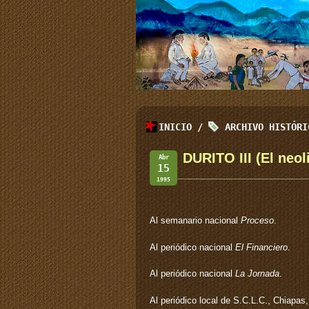
INICIO
/
ARCHIVO HISTÓR
DURITO III (El neo
Abr
15
1995
Al semanario nacional
Proceso
.
Al periódico nacional
El Financiero
.
Al periódico nacional
La Jornada
.
Al periódico local de S.C.L.C., Chiapas