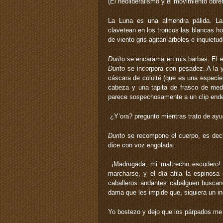
(El neoliberalismo y el movimiento obr
La Luna es una almendra pálida. Lam
clavetean en los troncos las blancas h
de viento gris agitan árboles e inquietu
Durito
se encarama en mis barbas. El es
Durito
se incorpora con pesadez. A la 
cáscara de cololté (que es una especie
cabeza y una tapita de frasco de me
parece sospechosamente a un clip ende
­ ¿Y’ora? ­pregunto mientras trato de ayu
Durito
se recompone el cuerpo, es dec
dice con voz engolada:
­ ¡Madrugada, mi maltrecho escudero! 
marcharse, y el día afila la espinos
caballeros andantes cabalguen buscand
dama que les impide que, siquiera un i
Yo bostezo y dejo que los párpados me 