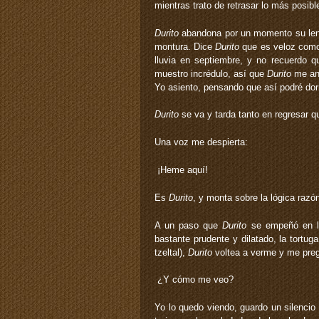
mientras trato de retrasar lo más posib
Durito
abandona por un momento su lengu
montura. Dice
Durito
que es veloz como
lluvia en septiembre, y no recuerdo 
muestro incrédulo, así que
Durito
me anu
Yo asiento, pensando que así podré dor
Durito
se va y tarda tanto en regresar 
Una voz me despierta:
­ ¡Heme aquí!
Es
Durito
, y monta sobre la lógica razón
A un paso que
Durito
se empeñó en ll
bastante prudente y dilatado, la tortug
tzeltal),
Durito
voltea a verme y me preg
­ ¿Y cómo me veo?
Yo lo quedo viendo, guardo un silencio