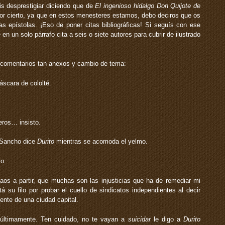
éis desprestigiar diciendo que de
El ingenioso hidalgo Don Quijote de
or cierto, ya que en estos menesteres estamos, debo deciros que os
s epístolas. ¡Eso de poner citas bibliográficas! Si seguís con ese
en un solo párrafo cita a seis o siete autores para cubrir de ilustrado
 comentarios tan anexos y cambio de tema:
áscara de cololté.
ros… ­insisto.
 Sancho ­dice
Durito
mientras se acomoda el yelmo.
to.
aos a partir, que muchas son las injusticias que ha de remediar mi
 su filo por probar el cuello de sindicatos independientes ­al decir
nte de una ciudad capital.
 últimamente. Ten cuidado, no te vayan a
suicidar
­le digo a
Durito