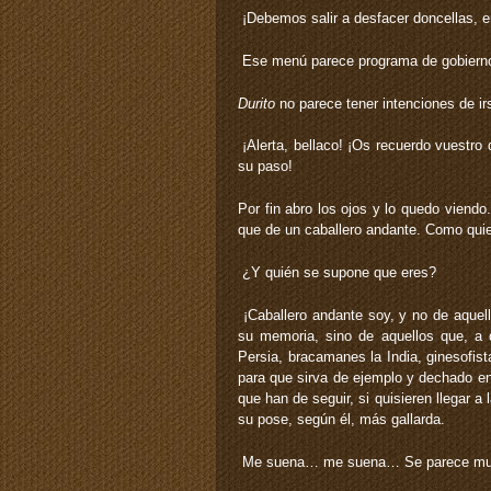
­ ¡Debemos salir a desfacer doncellas, 
­ Ese menú parece programa de gobierno 
Durito
no parece tener intenciones de ir
­ ¡Alerta, bellaco! ¡Os recuerdo vuest
su paso!
Por fin abro los ojos y lo quedo viendo
que de un caballero andante. Como quier
­ ¿Y quién se supone que eres?
­ ¡Caballero andante soy, y no de aque
su memoria, sino de aquellos que, a
Persia, bracamanes la India, ginesofist
para que sirva de ejemplo y dechado en
que han de seguir, si quisieren llegar 
su pose, según él, más gallarda.
­ Me suena… me suena… Se parece muc