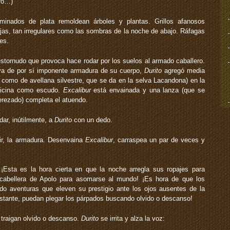
ero…)
inados de plata remoldean árboles y plantas. Grillos afanosos
ojas, tan irregulares como las sombras de la noche de abajo. Ráfagas
des.
tornudo que provoca hace rodar por los suelos al armado caballero.
ya de por sí imponente armadura de su cuerpo,
Durito
agregó media
 como de avellana silvestre, que se da en la selva Lacandona) en la
dicina como escudo.
Excalibur
está envainada y una lanza (que se
rezado) completa el atuendo.
dar, inútilmente, a
Durito
con un dedo.
ir, la armadura. Desenvaina
Excalibur
, carraspea un par de veces y
¡Esta es la hora cierta en que la noche arregla sus ropajes para
a cabellera de Apolo para asomarse al mundo! ¡Es hora de que los
o aventuras que eleven su prestigio ante los ojos ausentes de la
nstante, puedan plegar los párpados buscando olvido o descanso!
traigan olvido o descanso.
Durito
se irrita y alza la voz: