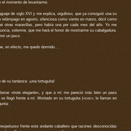
le el momento de levantarme.
aje de siglo XVI y me explica, orgulloso, que ya consiguió una su
 relámpago en agosto, silenciosa como viento en marzo, dócil como
qué otras maravillas, pero había una por cada mes del año. Yo me
ncia, solemne, que me hará el honor de mostrarme su cabalgadura.
mir un poco.
que, en efecto, me quedo dormido…
 de su tardanza: ¡una tortuguita!
amar «trote elegante», y que a mí me pareció más bien un paso
a se llegó frente a mí. Montado en su tortuguita («coc», le llaman en
unta:
 respetuoso frente este andante caballero que razones desconocidas