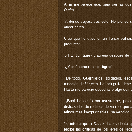
A mí me parece que, para ser las dos 
Durito
:
­ A donde vayas, vas solo. No pienso s
andar cerca.
Creo que he dado en un flanco vulnera
pregunta:
­ ¿Ti… ti… tigre? ­y agrega después de tr
­ ¿Y qué comen estos tigres?
­ De todo. Guerrilleros, soldados, esc
reacción de
Pegaso
. La tortuguita debe
Hasta me pareció escucharle algo como 
­ ¡Bah! Lo decís por asustarme, pero
disfrazados de molinos de viento, que a
reinos más inexpugnables, ha vencido l
Yo interrumpo a
Durito
. Es evidente 
recibe las críticas de los jefes de r