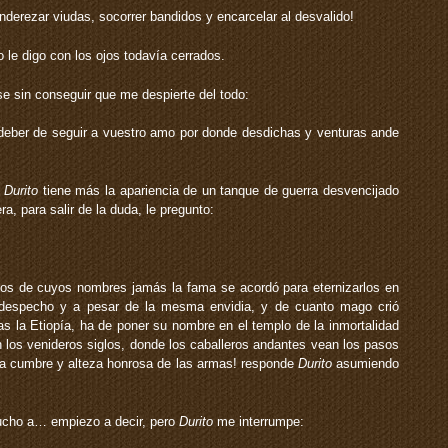
enderezar viudas, socorrer bandidos y encarcelar al desvalido!
­le digo con los ojos todavía cerrados.
se sin conseguir que me despierte del todo:
ro deber de seguir a vuestro amo por donde desdichas y venturas ande
.
Durito
tiene más la apariencia de un tanque de guerra desvencijado
a, para salir de la duda, le pregunto:
llos de cuyos nombres jamás la fama se acordó para eternizarlos en
 despecho y a pesar de la mesma envidia, y de cuanto mago crió
as la Etiopía, ha de poner su nombre en el templo de la inmortalidad
 los venideros siglos, donde los caballeros andantes vean los pasos
a la cumbre y alteza honrosa de las armas! ­responde
Durito
asumiendo
ho a… ­empiezo a decir, pero
Durito
me interrumpe: