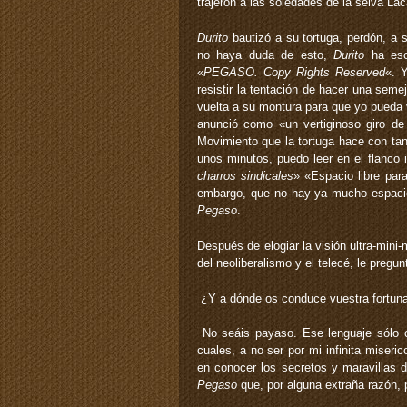
trajeron a las soledades de la selva 
Durito
bautizó a su tortuga, perdón, a 
no haya duda de esto,
Durito
ha escr
«
PEGASO. Copy Rights Reserved
«. Y
resistir la tentación de hacer una se
vuelta a su montura para que yo pueda 
anunció como «un vertiginoso giro de
Movimiento que la tortuga hace con tan
unos minutos, puedo leer en el flanco
charros sindicales
» «Espacio libre par
embargo, que no hay ya mucho espacio l
Pegaso
.
Después de elogiar la visión ultra-mini
del neoliberalismo y el telecé, le pregun
­ ¿Y a dónde os conduce vuestra fortun
­ No seáis payaso. Ese lenguaje sólo 
cuales, a no ser por mi infinita miseri
en conocer los secretos y maravillas d
Pegaso
que, por alguna extraña razón, p