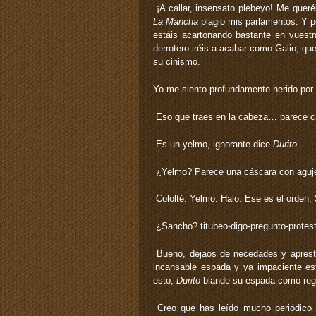
­ ¡A callar, insensato plebeyo! Me quer
La Mancha
plagio mis parlamentos. Y p
estáis acartonando bastante en vuestra
derrotero iréis a acabar como Galio, que 
su cinismo.
Yo me siento profundamente herido por
­ Eso que traes en la cabeza… parece c
­ Es un yelmo, ignorante ­dice
Durito
.
­ ¿Yelmo? Parece una cáscara con aguje
­ Cololté. Yelmo. Halo. Ese es el orden,
­ ¿Sancho? ­titubeo-digo-pregunto-protes
­ Bueno, dejaos de necedades y aprest
incansable espada y ya impaciente está
esto,
Durito
blande su espada como rege
­ Creo que has leído mucho periódico